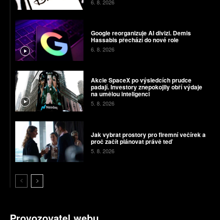
6. 8. 2026
Google reorganizuje AI divizi. Demis
Hassabis přechází do nové role
6. 8. 2026
Akcie SpaceX po výsledcích prudce
padají. Investory znepokojily obří výdaje
na umělou inteligenci
5. 8. 2026
Jak vybrat prostory pro firemní večírek a
proč začít plánovat právě teď
5. 8. 2026
Provozovatel webu