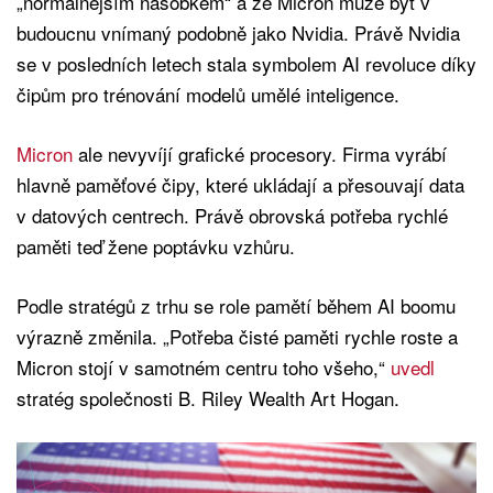
„normálnějším násobkem“ a že Micron může být v
budoucnu vnímaný podobně jako Nvidia. Právě Nvidia
se v posledních letech stala symbolem AI revoluce díky
čipům pro trénování modelů umělé inteligence.
Micron
ale nevyvíjí grafické procesory. Firma vyrábí
hlavně paměťové čipy, které ukládají a přesouvají data
v datových centrech. Právě obrovská potřeba rychlé
paměti teď žene poptávku vzhůru.
Podle stratégů z trhu se role pamětí během AI boomu
výrazně změnila. „Potřeba čisté paměti rychle roste a
Micron stojí v samotném centru toho všeho,“
uvedl
stratég společnosti B. Riley Wealth Art Hogan.