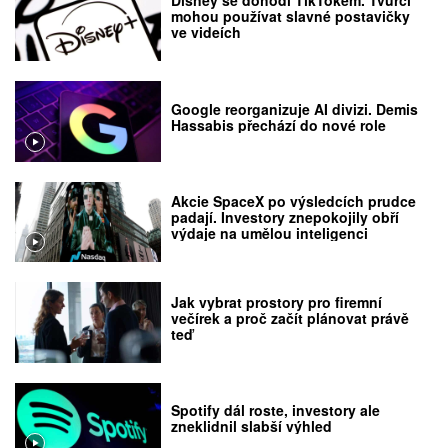
Disney se dohodl TikTokem. Tvůrci
mohou používat slavné postavičky
ve videích
Google reorganizuje AI divizi. Demis
Hassabis přechází do nové role
Akcie SpaceX po výsledcích prudce
padají. Investory znepokojily obří
výdaje na umělou inteligenci
Jak vybrat prostory pro firemní
večírek a proč začít plánovat právě
teď
Spotify dál roste, investory ale
zneklidnil slabší výhled