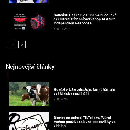
Součástí HackerFestu 2024 bude také
exkluzivní třídenní workshop AI Azure
Independent Response
6. 8. 2024
Nejnovější články
Hovězí v USA zdražuje, farmářům ale
vyšší zisky nepřináší
7. 8. 2026
Disney se dohodl TikTokem. Tvůrci
mohou používat slavné postavičky ve
videích