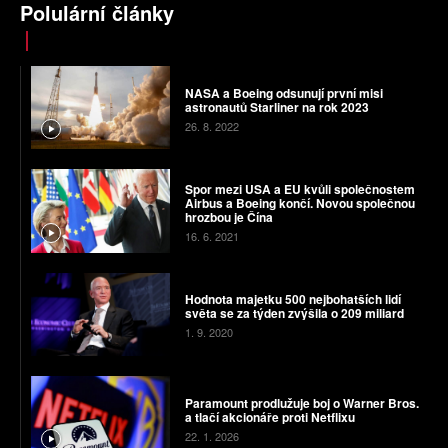
Polulární články
NASA a Boeing odsunují první misi
astronautů Starliner na rok 2023
26. 8. 2022
Spor mezi USA a EU kvůli společnostem
Airbus a Boeing končí. Novou společnou
hrozbou je Čína
16. 6. 2021
Hodnota majetku 500 nejbohatších lidí
světa se za týden zvýšila o 209 miliard
1. 9. 2020
Paramount prodlužuje boj o Warner Bros.
a tlačí akcionáře proti Netflixu
22. 1. 2026