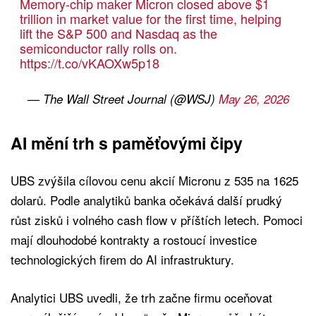
Memory-chip maker Micron closed above $1
trillion in market value for the first time, helping
lift the S&P 500 and Nasdaq as the
semiconductor rally rolls on.
https://t.co/vKAOXw5p18
— The Wall Street Journal (@WSJ)
May 26, 2026
AI mění trh s paměťovými čipy
UBS zvýšila cílovou cenu akcií Micronu z 535 na 1625
dolarů. Podle analytiků banka očekává další prudký
růst zisků i volného cash flow v příštích letech. Pomoci
mají dlouhodobé kontrakty a rostoucí investice
technologických firem do AI infrastruktury.
Analytici UBS uvedli, že trh začne firmu oceňovat