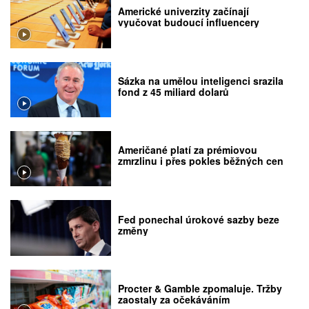
Americké univerzity začínají
vyučovat budoucí influencery
Sázka na umělou inteligenci srazila
fond z 45 miliard dolarů
Američané platí za prémiovou
zmrzlinu i přes pokles běžných cen
Fed ponechal úrokové sazby beze
změny
Procter & Gamble zpomaluje. Tržby
zaostaly za očekáváním