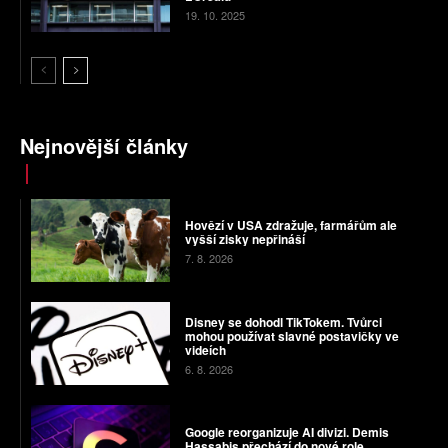
19. 10. 2025
Nejnovější články
Hovězí v USA zdražuje, farmářům ale
vyšší zisky nepřináší
7. 8. 2026
Disney se dohodl TikTokem. Tvůrci
mohou používat slavné postavičky ve
videích
6. 8. 2026
Google reorganizuje AI divizi. Demis
Hassabis přechází do nové role