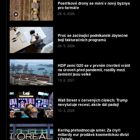
Postřikové drony se mění v nový byznys
pro farmáře
28. 6. 2026
Proč se začínající podnikatelé zbytečně
bojí fakturačních programů
26. 5. 2026
HDP zemí G20 se v prvním čtvrtletí vrátil
na úroveň před pandemií, rozdíly mezi
zeměmi jsou velké
13. 6. 2021
Wall Street v červených číslech: Trump
nevylučuje recesi, akcie dál padají
10. 3. 2025
Kering přehodnocuje směr. Za čtyři
miliardy eur prodává kosmetickou divizi
L’Oréalu