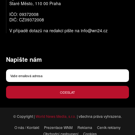
Staré Město, 110 00 Praha
IČO: 09372008
DIČ: CZ09372008
V případě dotazů na redakci pište na
info@wn24.cz
Napište nám
ODESLAT
© Copyright |
World News Media, s.r.o.
| všechna práva vyhrazena.
O nás / Kontakt
Prezentace WNM
Reklama
Ceník reklamy
Obchodní zastoupení
Cookies