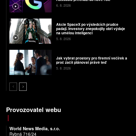
6. 8. 2026
Akcie SpaceX po výsledcích prudce
padají. Investory znepokojily obří výdaje
na umělou inteligenci
5. 8. 2026
Jak vybrat prostory pro firemní večírek a
proč začít plánovat právě teď
5. 8. 2026
Provozovatel webu
World News Media, s.r.o.
Rybná 716/24