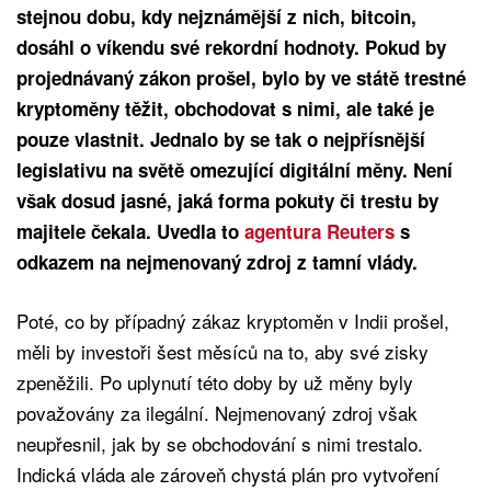
stejnou dobu, kdy nejznámější z nich, bitcoin,
dosáhl o víkendu své rekordní hodnoty. Pokud by
projednávaný zákon
prošel
, bylo by ve státě trestné
kryptoměny těžit, obchodovat s nimi, ale také je
pouze vlastnit. Jednalo by se tak o nejpřísnější
legislativu na světě omezující digitální měny. Není
však dosud jasné, jaká forma pokuty či trestu by
majitele čekala. Uvedla to
agentura Reuters
s
odkazem na nejmenovaný zdroj z tamní vlády.
Poté, co by případný zákaz kryptoměn v Indii prošel,
měli by investoři šest měsíců na to, aby své zisky
zpeněžili. Po uplynutí této doby by už měny byly
považovány za ilegální. Nejmenovaný zdroj však
neupřesnil, jak by se obchodování s nimi trestalo.
Indická vláda ale zároveň chystá plán pro vytvoření