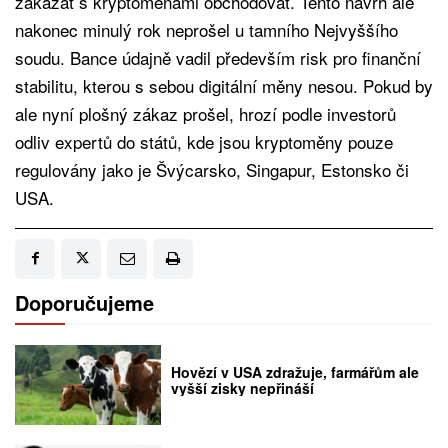
zakázat s kryptoměnami obchodovat. Tento návrh ale
nakonec minulý rok neprošel u tamního Nejvyššího
soudu. Bance údajně vadil především risk pro finanční
stabilitu, kterou s sebou digitální měny nesou. Pokud by
ale nyní plošný zákaz prošel, hrozí podle investorů
odliv expertů do států, kde jsou kryptoměny pouze
regulovány jako je Švýcarsko, Singapur, Estonsko či
USA.
Doporučujeme
Hovězí v USA zdražuje, farmářům ale
vyšší zisky nepřináší