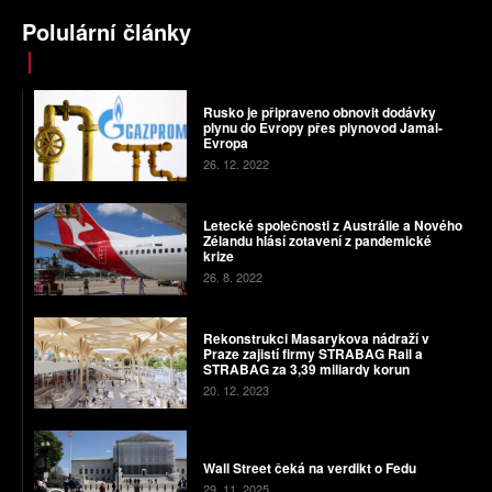
Polulární články
Rusko je připraveno obnovit dodávky
plynu do Evropy přes plynovod Jamal-
Evropa
26. 12. 2022
Letecké společnosti z Austrálie a Nového
Zélandu hlásí zotavení z pandemické
krize
26. 8. 2022
Rekonstrukci Masarykova nádraží v
Praze zajistí firmy STRABAG Rail a
STRABAG za 3,39 miliardy korun
20. 12. 2023
Wall Street čeká na verdikt o Fedu
29. 11. 2025