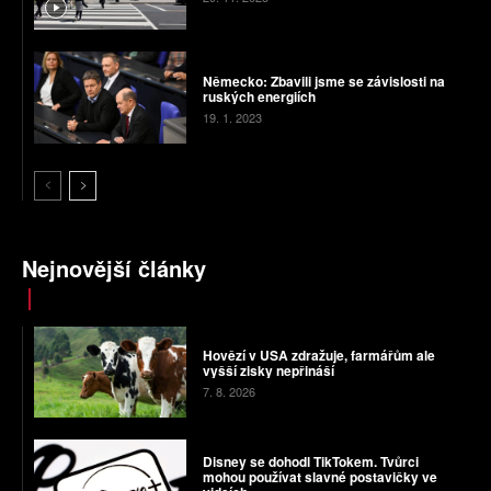
Německo: Zbavili jsme se závislosti na
ruských energiích
19. 1. 2023
Nejnovější články
Hovězí v USA zdražuje, farmářům ale
vyšší zisky nepřináší
7. 8. 2026
Disney se dohodl TikTokem. Tvůrci
mohou používat slavné postavičky ve