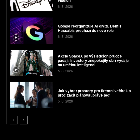
videích
6. 8. 2026
Google reorganizuje AI divizi. Demis
Hassabis přechází do nové role
6. 8. 2026
Akcie SpaceX po výsledcích prudce
padají. Investory znepokojily obří výdaje
na umělou inteligenci
5. 8. 2026
Jak vybrat prostory pro firemní večírek a
proč začít plánovat právě teď
5. 8. 2026