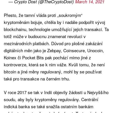
— Crypto Dost (@TheCryptoDost)
March 14, 2021
Přesto, že tamní vláda proti „soukromým“
kryptoměnám bojuje, chtěla by i nadále podpořit vývoj
blockchainu, technologie umožňující jejich transakci. Ta
totiž může v budoucnu znamenat revoluci v
mezinárodních platbách. Důvod pro plošné zakázání
digitálních měn jako je Zebpay, Coinsecure, Unocoin,
Koinex či Pocket Bits pak pochází mimo jiné z
kontroverze, která se k nim váže. Kvůli tomu, že není
bitcoin a jiné měny regulovaný, mohl by se používat
také pro transakce na černém trhu.
V roce 2017 se tak v Indii objevily žádosti u Nejvyššího
soudu, aby byly kryptoměny regulovány. Centrální
indická banka se také snažila ostatním bankám