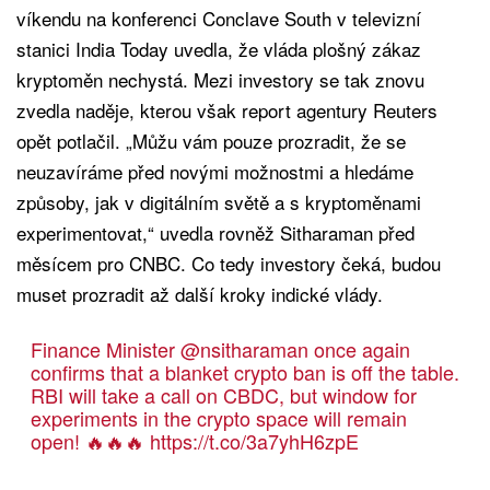
víkendu na konferenci Conclave South v televizní
stanici India Today uvedla, že vláda plošný zákaz
kryptoměn nechystá. Mezi investory se tak znovu
zvedla naděje, kterou však report agentury Reuters
opět potlačil. „Můžu vám pouze prozradit, že se
neuzavíráme před novými možnostmi a hledáme
způsoby, jak v digitálním světě a s kryptoměnami
experimentovat,“ uvedla rovněž Sitharaman před
měsícem pro CNBC. Co tedy investory čeká, budou
muset prozradit až další kroky indické vlády.
Finance Minister
@nsitharaman
once again
confirms that a blanket crypto ban is off the table.
RBI will take a call on CBDC, but window for
experiments in the crypto space will remain
open! 🔥🔥🔥
https://t.co/3a7yhH6zpE