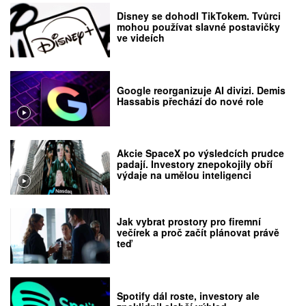
Disney se dohodl TikTokem. Tvůrci
mohou používat slavné postavičky
ve videích
Google reorganizuje AI divizi. Demis
Hassabis přechází do nové role
Akcie SpaceX po výsledcích prudce
padají. Investory znepokojily obří
výdaje na umělou inteligenci
Jak vybrat prostory pro firemní
večírek a proč začít plánovat právě
teď
Spotify dál roste, investory ale