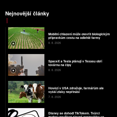
Nejnovější články
Mobilní chlazení může otevřít biologickým
přípravkům cestu na odlehlé farmy
8. 8. 2026
SpaceX a Tesla plánují v Texasu obří
továrnu na čipy
8. 8. 2026
Hovězí v USA zdražuje, farmářům ale
vyšší zisky nepřináší
7. 8. 2026
Disney se dohodl TikTokem. Tvůrci
mohou používat slavné postavičky ve