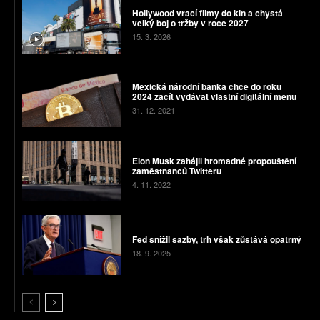
Hollywood vrací filmy do kin a chystá
velký boj o tržby v roce 2027
15. 3. 2026
Mexická národní banka chce do roku
2024 začít vydávat vlastní digitální měnu
31. 12. 2021
Elon Musk zahájil hromadné propouštění
zaměstnanců Twitteru
4. 11. 2022
Fed snížil sazby, trh však zůstává opatrný
18. 9. 2025