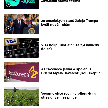
zneklidnil slabší výhled
25 amerických států žaluje Trumpa
kvůli novým clům
Visa koupí BioCatch za 2,4 miliardy
dolarů
AstraZeneca jedná o spojení s
Bristol Myers. Investoři jsou skeptičtí
Veganic chce rostliny připravit na
stres dříve, než přijde