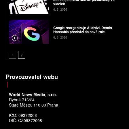
videích
6. 8. 2026
Google reorganizuje AI divizi. Demis
Hassabis přechází do nové role
6. 8. 2026
Provozovatel webu
World News Media, s.r.o.
Rybná 716/24
Staré Město, 110 00 Praha
IČO: 09372008
DIČ: CZ09372008