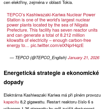
cen elektřiny, zejména v oblasti Tokia.
TEPCO’s Kashiwazaki-Kariwa Nuclear Power
Station is one of the world's largest nuclear
power plants located by the sea of Niigata
Prefecture. This facility has seven reactor units
and can generate a total of 8.212 million
kilowatts of electricity – enough carbon-free
energy to…
pic.twitter.com/elXNprHqzE
— TEPCO (@TEPCO_English)
January 21, 2026
Energetická strategie a ekonomické
dopady
Elektrárna Kashiwazaki Kariwa má při plném provozu
kapacitu
8,2 gigawattu. Restart reaktoru číslo 6 s
výkonem 1,36 gigawattu by měl zvýšit dostupnost