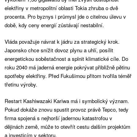
elektřiny v metropolitní oblasti Tokia zhruba o dvě
procenta. Pro byznys i průmysl jde o citelnou úlevu v
době, kdy ceny energií zůstávají nestabilní.
Vláda považuje návrat k jádru za strategický krok.
Japonsko chce snížit dovoz plynu a uhlí, posílit
energetickou soběstačnost a splnit klimatické cíle. Do
roku 2040 má jaderná energie pokrývat přibližně pětinu
spotřeby elektřiny. Před Fukušimou přitom tvořila téměř
třetinu výroby.
Restart Kashiwazaki Kariwa má i symbolický význam.
Pokud dokáže znovu spustit provoz právě Tepco, tedy
firma spojená s nejhorší jadernou katastrofou v
dějinách země, může to otevřít cestu dalším projektům
a investicím v sektoru.