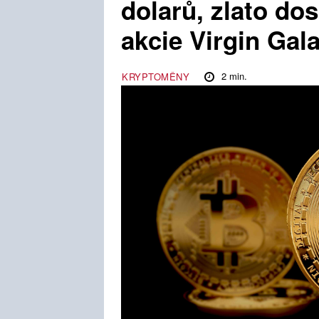
dolarů, zlato do
akcie Virgin Gala
2
min.
KRYPTOMĚNY