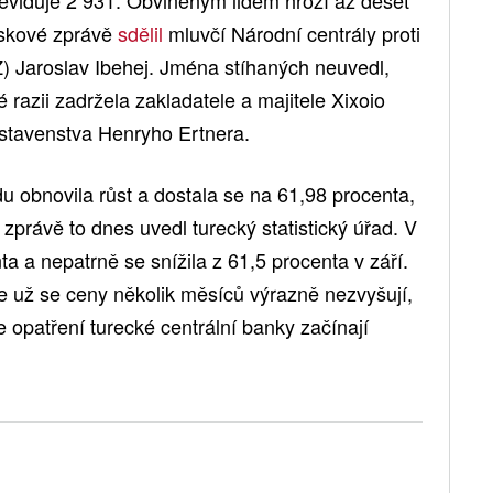
eviduje 2 931. Obviněným lidem hrozí až deset
tiskové zprávě
sdělil
mluvčí Národní centrály proti
 Jaroslav Ibehej. Jména stíhaných neuvedl,
é razii zadržela zakladatele a majitele Xixoio
stavenstva Henryho Ertnera.
du obnovila růst a dostala se na 61,98 procenta,
zprávě to dnes uvedl turecký statistický úřad. V
nta a nepatrně se snížila z 61,5 procenta v září.
že už se ceny několik měsíců výrazně nezvyšují,
 opatření turecké centrální banky začínají