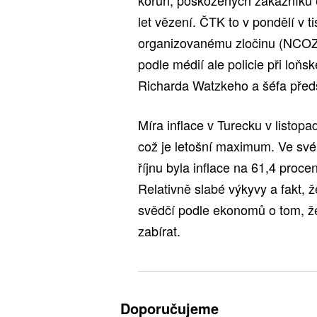
korun, poškozených zákazníků 
let vězení. ČTK to v pondělí v 
organizovanému zločinu (NCOZ)
podle médií ale policie při loňsk
Richarda Watzkeho a šéfa před
Míra inflace v Turecku v listopa
což je letošní maximum. Ve své 
říjnu byla inflace na 61,4 proce
Relativně slabé výkyvy a fakt, 
svědčí podle ekonomů o tom, že
zabírat.
Doporučujeme