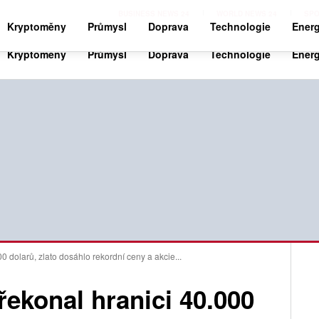
BUSINESS NEWS 24
WORLD NEWS 24
SPO
Kryptoměny
Průmysl
Doprava
Technologie
Energ
0 dolarů, zlato dosáhlo rekordní ceny a akcie...
řekonal hranici 40.000