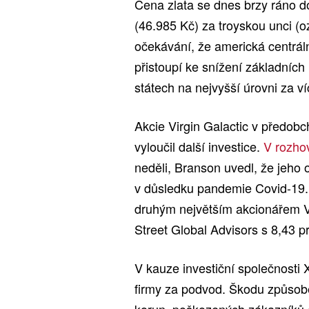
Cena zlata se dnes brzy ráno d
(46.985 Kč) za troyskou unci (o
očekávání, že americká centrál
přistoupí ke snížení základníc
státech na nejvyšší úrovni za ví
Akcie Virgin Galactic v předobc
vyloučil další investice.
V rozho
neděli, Branson uvedl, že jeho
v důsledku pandemie Covid-19.
druhým největším akcionářem Vi
Street Global Advisors s 8,43 p
V kauze investiční společnosti Xi
firmy za podvod. Škodu způsobe