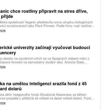
anic chce rostliny připravit na stres dříve,
 přijde
lská společnost Veganic představila novou skupinu biologických
avků označovaných jako Plant Primers. Podle firmy mají rostlinám
t biologické signály, které je připraví na pozdější stres. Cílem není
 2026
vat plodiny neustále v pohotovosti, ale umožnit jim rychleji spustit
ní obranné a adaptační procesy.
rické univerzity začínají vyučovat budoucí
luencery
a obsahu na sociálních sítích se ve Spojených státech mění z
časové činnosti na samostatný studijní obor. Arizona State
rsity připravila bakalářský program zaměřený na tvorbu obsahu.
 2026
use University zase spouští vedlejší studijní program pro
ce o digitální podnikání a ekonomiku tvůrců.
ka na umělou inteligenci srazila fond z 45
iard dolarů
ota aktiv hedgeového fondu Situational Awareness se během
nce propadla z přibližně 45 miliard na deset miliard dolarů. Fond
lého výzkumníka OpenAI Leopold Aschenbrenner zasáhl pokles
 2026
odičových akcií, vysoké využití vypůjčených peněz a následné
avky bank na doplnění zajištění. Ve spěchu proto prodal rozsáhlé