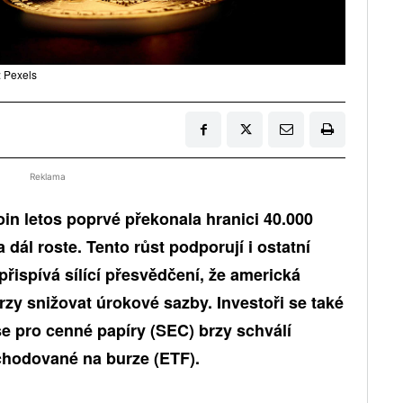
: Pexels
Reklama
in letos poprvé překonala hranici 40.000
a dál roste. Tento růst podporují i ostatní
řispívá sílící přesvědčení, že americká
rzy snižovat úrokové sazby. Investoři se také
e pro cenné papíry (SEC) brzy schválí
chodované na burze (ETF).