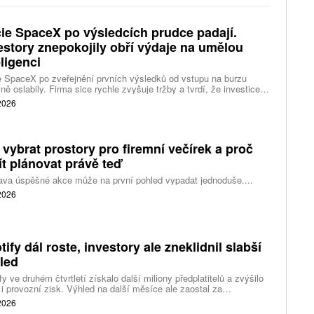
ie SpaceX po výsledcích prudce padají.
estory znepokojily obří výdaje na umělou
eligenci
 SpaceX po zveřejnění prvních výsledků od vstupu na burzu
ně oslabily. Firma sice rychle zvyšuje tržby a tvrdí, že investice
ělé inteligence se vracejí mnohem rychleji než dříve, investoři ale
 2026
eší, zda je tempo rekordních výdajů dlouhodobě udržitelné.
 vybrat prostory pro firemní večírek a proč
ít plánovat právě teď
ava úspěšné akce může na první pohled vypadat jednoduše....
 2026
tify dál roste, investory ale zneklidnil slabší
led
fy ve druhém čtvrtletí získalo další miliony předplatitelů a zvýšilo
 i provozní zisk. Výhled na další měsíce ale zaostal za
váním a ukázal, že další růst bude vyžadovat vyšší výdaje na
 2026
ting, nové služby a umělou inteligenci.