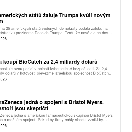
amerických států žaluje Trumpa kvůli novým
ům
ina 25 amerických států vedených demokraty podala žalobu na
istrativu prezidenta Donalda Trumpa. Tvrdí, že nová cla na dovoz
ítek zemí překračují pravomoci prezidenta a obcházejí předchozí
 2026
dnutí amerických soudů.
a koupí BioCatch za 2,4 miliardy dolarů
posiluje svou pozici v oblasti kybernetické bezpečnosti. Za 2,4
rdy dolarů v hotovosti převezme izraelskou společnost BioCatch,
 pomáhá bankám odhalovat podvody podle chování uživatelů při
 2026
 s internetovým bankovnictvím.
raZeneca jedná o spojení s Bristol Myers.
estoři jsou skeptičtí
Zeneca jedná s americkou farmaceutickou skupinou Bristol Myers
b o možném spojení. Pokud by firmy našly shodu, vznikl by
 z největších výrobců léků na světě s hodnotou téměř 400 miliard
 2026
ů.