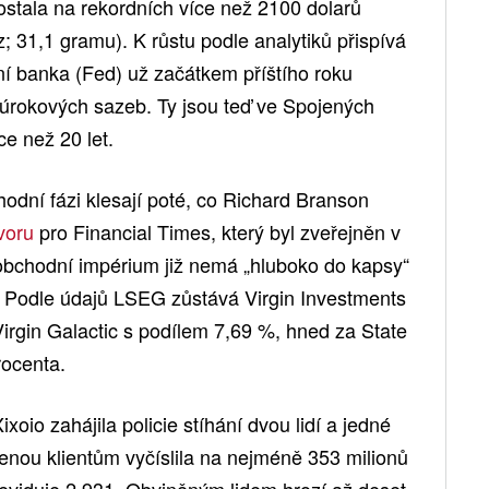
ostala na rekordních více než 2100 dolarů
z; 31,1 gramu). K růstu podle analytiků přispívá
ní banka (Fed) už začátkem příštího roku
h úrokových sazeb. Ty jsou teď ve Spojených
ce než 20 let.
hodní fázi klesají poté, co Richard Branson
voru
pro Financial Times, který byl zveřejněn v
 obchodní impérium již nemá „hluboko do kapsy“
 Podle údajů LSEG zůstává Virgin Investments
rgin Galactic s podílem 7,69 %, hned za State
rocenta.
xoio zahájila policie stíhání dvou lidí a jedné
nou klientům vyčíslila na nejméně 353 milionů