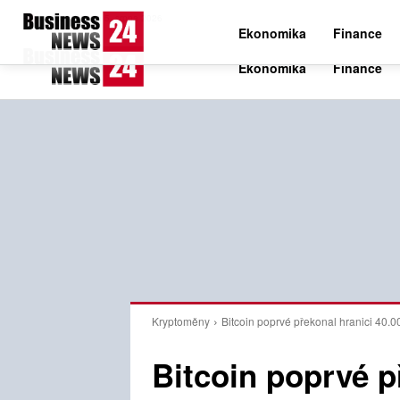
C
35.3
Středa 5. srpna 2026
Czech
Ekonomika
Finance
Kryptoměny
Bitcoin poprvé překonal hranici 40.00
Bitcoin poprvé p