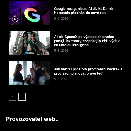
Google reorganizuje AI divizi. Demis
Hassabis přechází do nové role
6. 8. 2026
Akcie SpaceX po výsledcích prudce
padají. Investory znepokojily obří výdaje
na umělou inteligenci
5. 8. 2026
Jak vybrat prostory pro firemní večírek a
proč začít plánovat právě teď
5. 8. 2026
Provozovatel webu