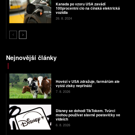
Kanada po vzoru USA zavádí
100procentní clo na čínská elektrická
vozidla
26. 8. 2024
Nejnovější články
Hovězí v USA zdražuje, farmářům ale
vyšší zisky nepřináší
7. 8. 2026
Disney se dohodl TikTokem. Tvůrci
mohou používat slavné postavičky ve
videích
6. 8. 2026