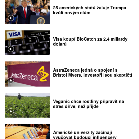
25 amerických států žaluje Trumpa
kvůli novým clům
Visa koupí BioCatch za 2,4 miliardy
dolarů
AstraZeneca jedná o spojení s
Bristol Myers. Investoři jsou skeptičtí
Veganic chce rostliny připravit na
stres dříve, než přijde
Americké univerzity začínají
vyučovat budoucí influencery