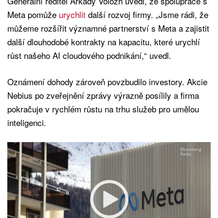
Generální ředitel Arkady Volozh uvedl, že spolupráce s
Meta pomůže
urychlit
další rozvoj firmy. „Jsme rádi, že
můžeme rozšířit významné partnerství s Meta a zajistit
další dlouhodobé kontrakty na kapacitu, které urychlí
růst našeho AI cloudového podnikání,“ uvedl.
Oznámení dohody zároveň povzbudilo investory. Akcie
Nebius po zveřejnění zprávy výrazně posílily a firma
pokračuje v rychlém růstu na trhu služeb pro umělou
inteligenci.