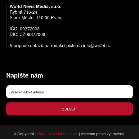
World News Media, s.r.o.
Rybná 716/24
Staré Město, 110 00 Praha
IČO: 09372008
DIČ: CZ09372008
V případě dotazů na redakci pište na
info@wn24.cz
Napište nám
ODESLAT
© Copyright |
World News Media, s.r.o.
| všechna práva vyhrazena.