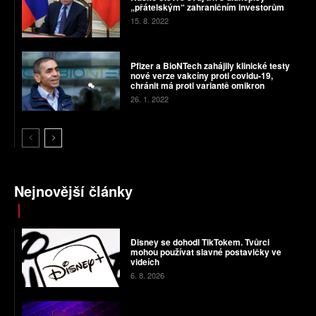
„přátelským“ zahraničním investorům
15. 8. 2022
Pfizer a BioNTech zahájily klinické testy
nové verze vakcíny proti covidu-19,
chránit má proti variantě omikron
26. 1. 2022
Nejnovější články
Disney se dohodl TikTokem. Tvůrci
mohou používat slavné postavičky ve
videích
6. 8. 2026