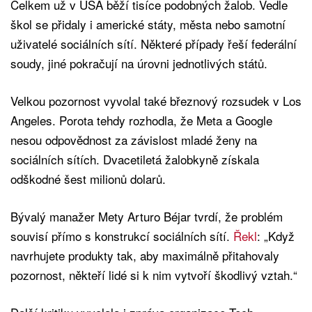
Celkem už v USA běží tisíce podobných žalob. Vedle
škol se přidaly i americké státy, města nebo samotní
uživatelé sociálních sítí. Některé případy řeší federální
soudy, jiné pokračují na úrovni jednotlivých států.
Velkou pozornost vyvolal také březnový rozsudek v Los
Angeles. Porota tehdy rozhodla, že Meta a Google
nesou odpovědnost za závislost mladé ženy na
sociálních sítích. Dvacetiletá žalobkyně získala
odškodné šest milionů dolarů.
Bývalý manažer Mety Arturo Béjar tvrdí, že problém
souvisí přímo s konstrukcí sociálních sítí.
Řekl
: „Když
navrhujete produkty tak, aby maximálně přitahovaly
pozornost, někteří lidé si k nim vytvoří škodlivý vztah.“