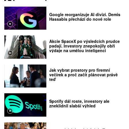
Google reorganizuje AI divizi. Demis
Hassabis přechází do nové role
Akcie SpaceX po výsledcích prudce
padají. Investory znepokojily obří
výdaje na umělou inteligenci
Jak vybrat prostory pro firemní
večírek a proč začít plánovat právě
teď
Spotify dál roste, investory ale
zneklidnil slabší výhled