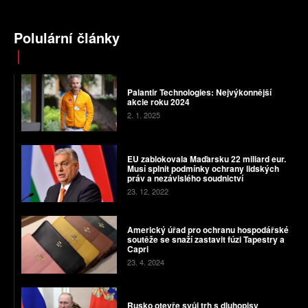
Polulární články
Palantir Technologies: Nejvýkonnější
akcie roku 2024
2. 1. 2025
EU zablokovala Maďarsku 22 miliard eur.
Musí splnit podmínky ochrany lidských
práv a nezávislého soudnictví
23. 12. 2022
Americký úřad pro ochranu hospodářské
soutěže se snaží zastavit fúzi Tapestry a
Capri
23. 4. 2024
Rusko otevře svůj trh s dluhopisy