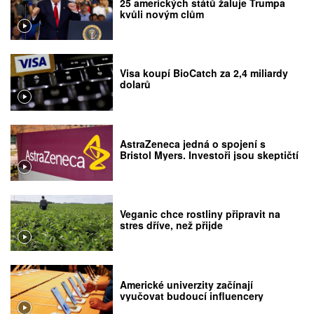
25 amerických států žaluje Trumpa
kvůli novým clům
Visa koupí BioCatch za 2,4 miliardy
dolarů
AstraZeneca jedná o spojení s
Bristol Myers. Investoři jsou skeptičtí
Veganic chce rostliny připravit na
stres dříve, než přijde
Americké univerzity začínají
vyučovat budoucí influencery