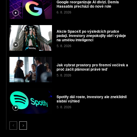
Google reorganizuje AI divizi. Demis
Hassabis přechází do nové role
6. 8. 2026
Akcie SpaceX po výsledcích prudce
padají. Investory znepokojily obří výdaje
na umělou inteligenci
5. 8. 2026
Jak vybrat prostory pro firemní večírek a
proč začít plánovat právě teď
5. 8. 2026
Spotify dál roste, investory ale zneklidnil
slabší výhled
5. 8. 2026