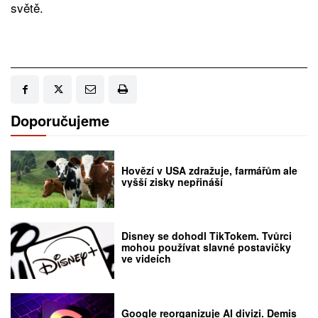
světě.
Doporučujeme
Hovězí v USA zdražuje, farmářům ale
vyšší zisky nepřináší
Disney se dohodl TikTokem. Tvůrci
mohou používat slavné postavičky
ve videích
Google reorganizuje AI divizi. Demis