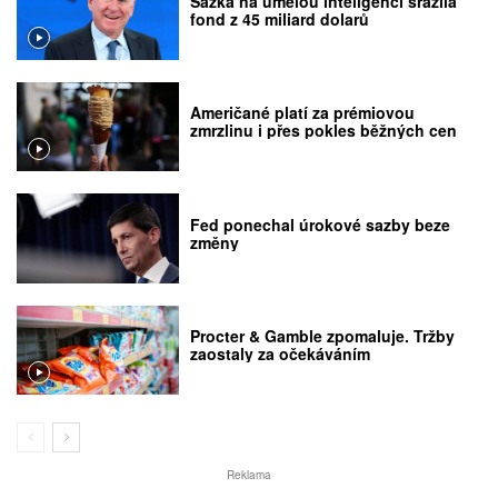
Sázka na umělou inteligenci srazila
fond z 45 miliard dolarů
Američané platí za prémiovou
zmrzlinu i přes pokles běžných cen
Fed ponechal úrokové sazby beze
změny
Procter & Gamble zpomaluje. Tržby
zaostaly za očekáváním
Reklama