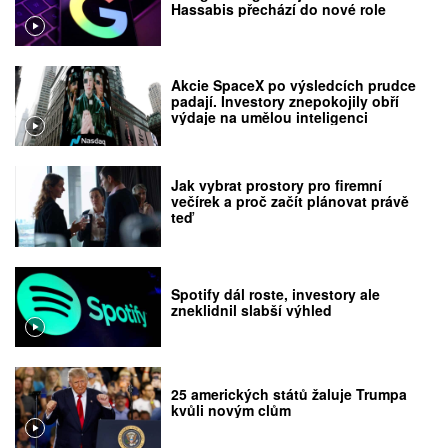
Hassabis přechází do nové role
Akcie SpaceX po výsledcích prudce
padají. Investory znepokojily obří
výdaje na umělou inteligenci
Jak vybrat prostory pro firemní
večírek a proč začít plánovat právě
teď
Spotify dál roste, investory ale
zneklidnil slabší výhled
25 amerických států žaluje Trumpa
kvůli novým clům