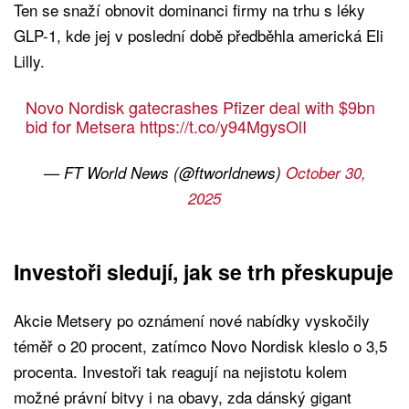
Ten se snaží obnovit dominanci firmy na trhu s léky
GLP-1, kde jej v poslední době předběhla americká Eli
Lilly.
Novo Nordisk gatecrashes Pfizer deal with $9bn
bid for Metsera
https://t.co/y94MgysOlI
— FT World News (@ftworldnews)
October 30,
2025
Investoři sledují, jak se trh přeskupuje
Akcie Metsery po oznámení nové nabídky vyskočily
téměř o 20 procent, zatímco Novo Nordisk kleslo o 3,5
procenta. Investoři tak reagují na nejistotu kolem
možné právní bitvy i na obavy, zda dánský gigant