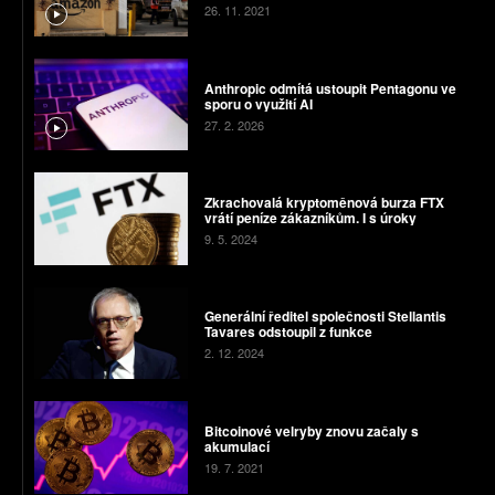
26. 11. 2021
Anthropic odmítá ustoupit Pentagonu ve
sporu o využití AI
27. 2. 2026
Zkrachovalá kryptoměnová burza FTX
vrátí peníze zákazníkům. I s úroky
9. 5. 2024
Generální ředitel společnosti Stellantis
Tavares odstoupil z funkce
2. 12. 2024
Bitcoinové velryby znovu začaly s
akumulací
19. 7. 2021