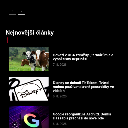
Nejnovější články
Hovězí v USA zdražuje, farmářům ale
vyšší zisky nepřináší
7. 8. 2026
Disney se dohodl TikTokem. Tvůrci
mohou používat slavné postavičky ve
videích
6. 8. 2026
Google reorganizuje AI divizi. Demis
Hassabis přechází do nové role
6. 8. 2026