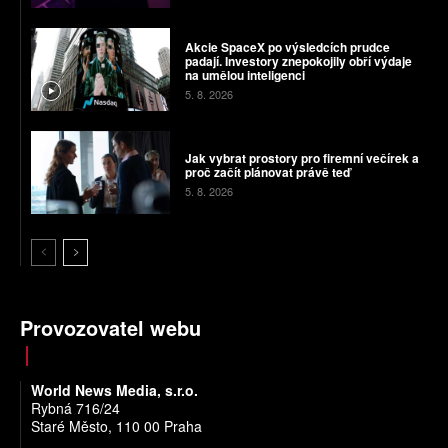
Akcie SpaceX po výsledcích prudce
padají. Investory znepokojily obří výdaje
na umělou inteligenci
5. 8. 2026
Jak vybrat prostory pro firemní večírek a
proč začít plánovat právě teď
5. 8. 2026
Provozovatel webu
World News Media, s.r.o.
Rybná 716/24
Staré Město, 110 00 Praha