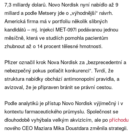
7,3 miliardy dolarů. Novo Nordisk nyní nabídlo až 9
miliard a podle Metsery jde o „výhodnější“ návrh.
Americká firma má v portfoliu několik slibných
kandidátů – mj. injekci MET-097i podávanou jednou
měsíčně, která ve studiích pomohla pacientům
zhubnout až o 14 procent tělesné hmotnosti.
Pfizer označil krok Nova Nordisk za „bezprecedentní a
nebezpečný pokus potlačit konkurenci“. Tvrdí, že
struktura nabídky obchází antimonopolní pravidla, a
avizoval, že je připraven bránit se právní cestou.
Podle analytiků je přístup Novo Nordisk výjimečný i v
kontextu farmaceutického průmyslu. Společnost se
dlouhodobě vyhýbala velkým akvizicím, ale po
příchodu
nového CEO Maziara Mika Doustdara změnila strategii.