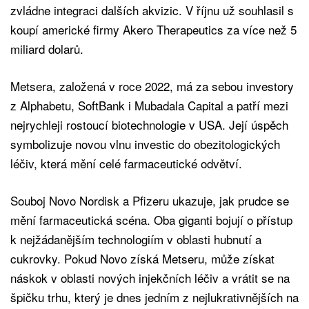
zvládne integraci dalších akvizic. V říjnu už souhlasil s
koupí americké firmy Akero Therapeutics za více než 5
miliard dolarů.
Metsera, založená v roce 2022, má za sebou investory
z Alphabetu, SoftBank i Mubadala Capital a patří mezi
nejrychleji rostoucí biotechnologie v USA. Její úspěch
symbolizuje novou vlnu investic do obezitologických
léčiv, která mění celé farmaceutické odvětví.
Souboj Novo Nordisk a Pfizeru ukazuje, jak prudce se
mění farmaceutická scéna. Oba giganti bojují o přístup
k nejžádanějším technologiím v oblasti hubnutí a
cukrovky. Pokud Novo získá Metseru, může získat
náskok v oblasti nových injekčních léčiv a vrátit se na
špičku trhu, který je dnes jedním z nejlukrativnějších na