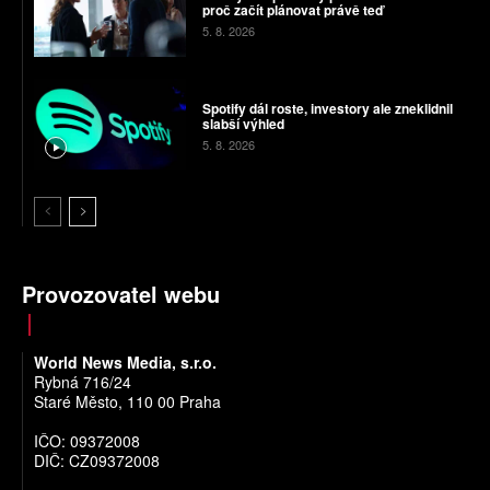
proč začít plánovat právě teď
5. 8. 2026
Spotify dál roste, investory ale zneklidnil
slabší výhled
5. 8. 2026
Provozovatel webu
World News Media, s.r.o.
Rybná 716/24
Staré Město, 110 00 Praha
IČO: 09372008
DIČ: CZ09372008