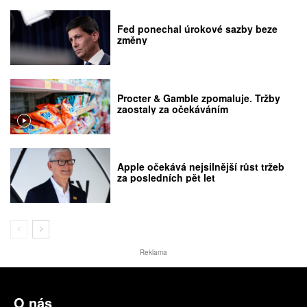
Fed ponechal úrokové sazby beze
změny
Procter & Gamble zpomaluje. Tržby
zaostaly za očekáváním
Apple očekává nejsilnější růst tržeb
za posledních pět let
Reklama
O nás