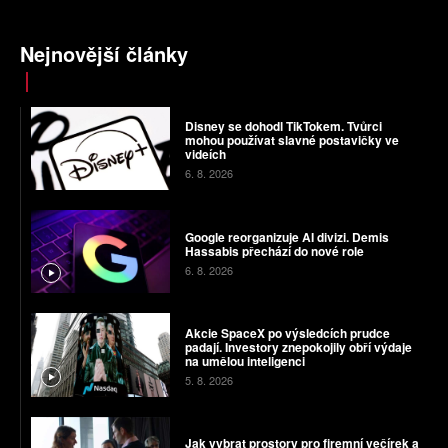
Nejnovější články
Disney se dohodl TikTokem. Tvůrci
mohou používat slavné postavičky ve
videích
6. 8. 2026
Google reorganizuje AI divizi. Demis
Hassabis přechází do nové role
6. 8. 2026
Akcie SpaceX po výsledcích prudce
padají. Investory znepokojily obří výdaje
na umělou inteligenci
5. 8. 2026
Jak vybrat prostory pro firemní večírek a