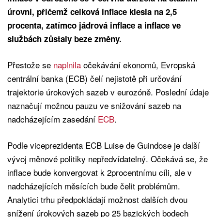
úrovni, přičemž celková inflace klesla na 2,5
procenta, zatímco jádrová inflace a inflace ve
službách zůstaly beze změny.
Přestože se
naplnila
očekávání ekonomů, Evropská
centrální banka (ECB) čelí nejistotě při určování
trajektorie úrokových sazeb v eurozóně. Poslední údaje
naznačují možnou pauzu ve snižování sazeb na
nadcházejícím zasedání
ECB
.
Podle viceprezidenta ECB Luise de Guindose je další
vývoj měnové politiky nepředvídatelný. Očekává se, že
inflace bude konvergovat k 2procentnímu cíli, ale v
nadcházejících měsících bude čelit problémům.
Analytici trhu předpokládají možnost dalších dvou
snížení úrokových sazeb po 25 bazických bodech