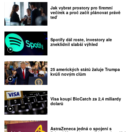
Jak vybrat prostory pro firemní
večírek a proč začít plánovat právě
teď
Spotify dál roste, investory ale
zneklidnil slabší výhled
25 amerických států žaluje Trumpa
kvůli novým clům
Visa koupí BioCatch za 2,4 miliardy
dolarů
AstraZeneca jedná o spojení s