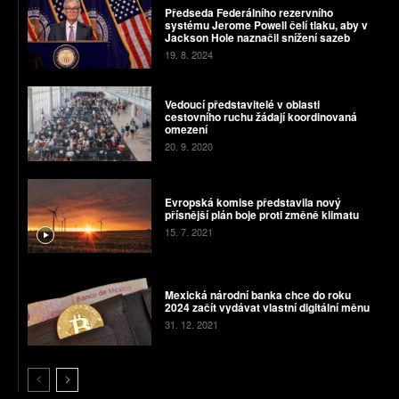
Předseda Federálního rezervního
systému Jerome Powell čelí tlaku, aby v
Jackson Hole naznačil snížení sazeb
19. 8. 2024
Vedoucí představitelé v oblasti
cestovního ruchu žádají koordinovaná
omezení
20. 9. 2020
Evropská komise představila nový
přísnější plán boje proti změně klimatu
15. 7. 2021
Mexická národní banka chce do roku
2024 začít vydávat vlastní digitální měnu
31. 12. 2021