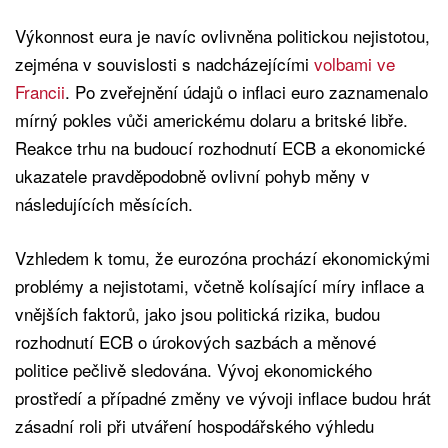
Výkonnost eura je navíc ovlivněna politickou nejistotou,
zejména v souvislosti s nadcházejícími
volbami ve
Francii
. Po zveřejnění údajů o inflaci euro zaznamenalo
mírný pokles vůči americkému dolaru a britské libře.
Reakce trhu na budoucí rozhodnutí ECB a ekonomické
ukazatele pravděpodobně ovlivní pohyb měny v
následujících měsících.
Vzhledem k tomu, že eurozóna prochází ekonomickými
problémy a nejistotami, včetně kolísající míry inflace a
vnějších faktorů, jako jsou politická rizika, budou
rozhodnutí ECB o úrokových sazbách a měnové
politice pečlivě sledována. Vývoj ekonomického
prostředí a případné změny ve vývoji inflace budou hrát
zásadní roli při utváření hospodářského výhledu