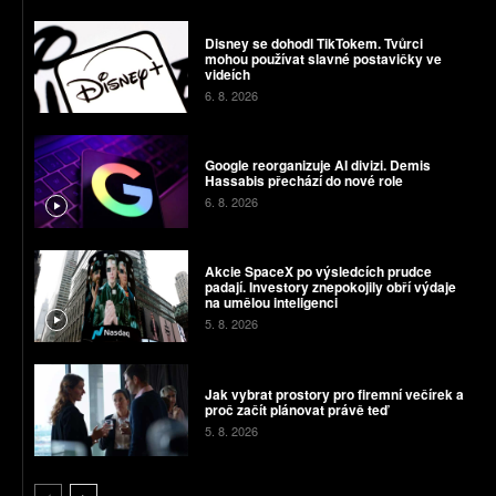
Disney se dohodl TikTokem. Tvůrci
mohou používat slavné postavičky ve
videích
6. 8. 2026
Google reorganizuje AI divizi. Demis
Hassabis přechází do nové role
6. 8. 2026
Akcie SpaceX po výsledcích prudce
padají. Investory znepokojily obří výdaje
na umělou inteligenci
5. 8. 2026
Jak vybrat prostory pro firemní večírek a
proč začít plánovat právě teď
5. 8. 2026