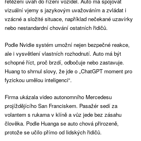
řetězení úvah do řízení vozidel. Auto má spojovat
vizuální vjemy s jazykovým uvažováním a zvládat i
vzácné a složité situace, například nečekané uzavírky
nebo nestandardní chování ostatních řidičů.
Podle Nvidie systém umožní nejen bezpečné reakce,
ale i vysvětlení vlastních rozhodnutí. Auto má být
schopné říct, proč brzdí, odbočuje nebo zastavuje.
Huang to shrnul slovy, že jde o „ChatGPT moment pro
fyzickou umělou inteligenci“.
Firma ukázala video autonomního Mercedesu
projíždějícího San Franciskem. Pasažér sedí za
volantem s rukama v klíně a vůz jede bez zásahu
člověka. Podle Huanga se auto chová přirozeně,
protože se učilo přímo od lidských řidičů.