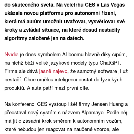
do skutečného světa. Na veletrhu CES v Las Vegas
ukázala novou platformu pro autonomní řízení,
která má autům umožnit uvažovat, vysvětlovat své
kroky a zvládat situace, na které dosud nestačily
algoritmy založené jen na datech.
Nvidia
je dnes symbolem AI boomu hlavně díky čipům,
na nichž běží velké jazykové modely typu ChatGPT.
Firma ale dává
jasně najevo
, že samotný software jí už
nestačí. Chce umělou inteligenci dostat do fyzických
produktů. A auta patří mezi první cíle.
Na konferenci CES vystoupil šéf firmy Jensen Huang a
představil nový systém s názvem Alpamayo. Podle něj
má jít o zásadní krok směrem k autonomním vozům,
které nebudou jen reagovat na naučené vzorce, ale