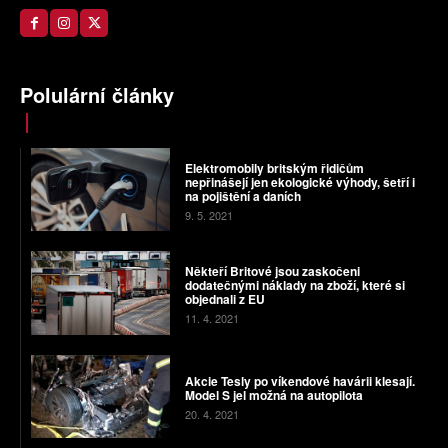
Polulární články
Elektromobily britským řidičům
nepřinášejí jen ekologické výhody, šetří i
na pojištění a daních
9. 5. 2021
Někteří Britové jsou zaskočeni
dodatečnými náklady na zboží, které si
objednali z EU
11. 4. 2021
Akcie Tesly po víkendové havárii klesají.
Model S jel možná na autopilota
20. 4. 2021