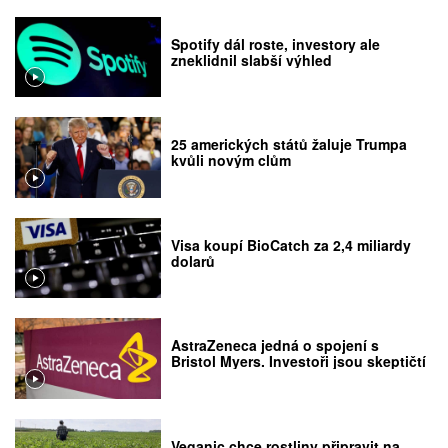
Spotify dál roste, investory ale
zneklidnil slabší výhled
25 amerických států žaluje Trumpa
kvůli novým clům
Visa koupí BioCatch za 2,4 miliardy
dolarů
AstraZeneca jedná o spojení s
Bristol Myers. Investoři jsou skeptičtí
Veganic chce rostliny připravit na