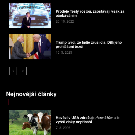
Prodeje Tesly rostou, zaostávají však za
očekáváním
20. 10. 2022
Trump tvrdí, že Indie zruší cla. Dillí jeho
prohlášení brzdí
15. 5. 2025
Nejnovější články
Hovězí v USA zdražuje, farmářům ale
vyšší zisky nepřináší
7. 8. 2026