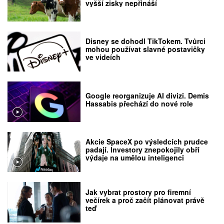
vyšší zisky nepřináší
Disney se dohodl TikTokem. Tvůrci
mohou používat slavné postavičky
ve videích
Google reorganizuje AI divizi. Demis
Hassabis přechází do nové role
Akcie SpaceX po výsledcích prudce
padají. Investory znepokojily obří
výdaje na umělou inteligenci
Jak vybrat prostory pro firemní
večírek a proč začít plánovat právě
teď