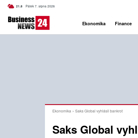
C
21.8
Pátek 7. srpna 2026
Czech
Ekonomika
Finance
Ekonomika
Saks Global vyhlásil bankrot
Saks Global vyhl