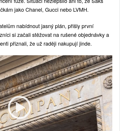
nčení fúze. Situaci nezlepšilo ani to, že Saks
značkám jako Chanel, Gucci nebo LVMH.
elům nabídnout jasný plán, přišly první
níci si začali stěžovat na rušené objednávky a
enti přiznali, že už raději nakupují jinde.