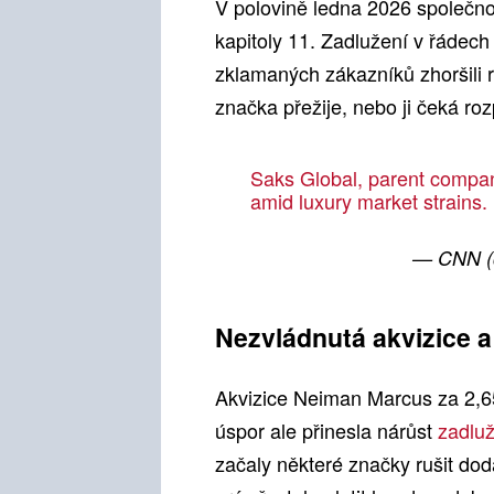
V polovině ledna 2026 společnos
kapitoly 11. Zadlužení v řádech
zklamaných zákazníků zhoršili re
značka přežije, nebo ji čeká roz
Saks Global, parent company
amid luxury market strains.
— CNN 
Nezvládnutá akvizice a
Akvizice Neiman Marcus za 2,65 
úspor ale přinesla nárůst
zadlu
začaly některé značky rušit do