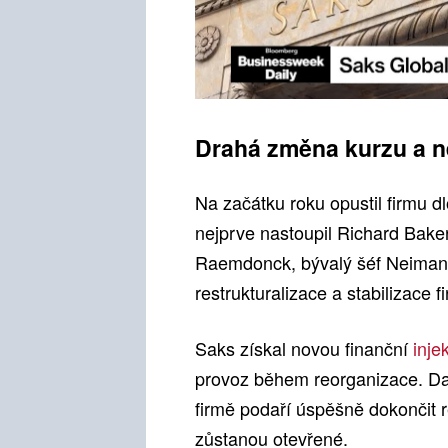
Drahá změna kurzu a n
Na začátku roku opustil firmu d
nejprve nastoupil Richard Baker
Raemdonck, bývalý šéf Neiman
restrukturalizace a stabilizace f
Saks získal novou finanční
inje
provoz během reorganizace. Dal
firmě podaří úspěšně dokončit r
zůstanou otevřené.