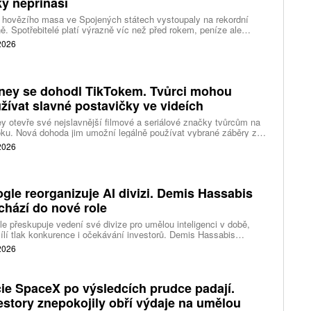
ky nepřináší
 hovězího masa ve Spojených státech vystoupaly na rekordní
ě. Spotřebitelé platí výrazně víc než před rokem, peníze ale
távají farmářům, zpracovatelům ani restauracím. Celý řetězec
 2026
jí nedostatek dobytka a prudce rostoucí náklady.
ney se dohodl TikTokem. Tvůrci mohou
žívat slavné postavičky ve videích
y otevře své nejslavnější filmové a seriálové značky tvůrcům na
ku. Nová dohoda jim umožní legálně používat vybrané záběry z
kce studia a sdílet vlastní videa také na platformě Disney Verts.
 2026
gle reorganizuje AI divizi. Demis Hassabis
chází do nové role
e přeskupuje vedení své divize pro umělou inteligenci v době,
ílí tlak konkurence i očekávání investorů. Demis Hassabis
vá každodenní řízení DeepMind a zaměří se na vývoj pokročilé
 2026
 inteligence i její dopad na společnost.
ie SpaceX po výsledcích prudce padají.
estory znepokojily obří výdaje na umělou