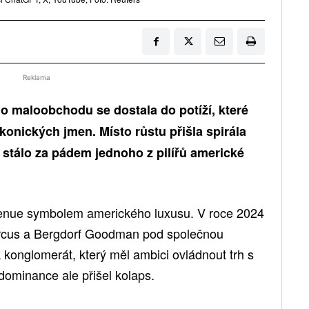
Reklama
o maloobchodu se dostala do potíží, které
ikonických jmen. Místo růstu přišla spirála
 stálo za pádem jednoho z pilířů americké
Avenue symbolem amerického luxusu. V roce 2024
arcus a Bergdorf Goodman pod společnou
k konglomerát, který měl ambici ovládnout trh s
ominance ale přišel kolaps.