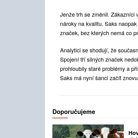
Jenže trh se změnil. Zákazníci 
nároky na kvalitu. Saks naopak
značek, bez kterých nemá co p
Analytici se shodují, že součas
Spojení tří silných značek ned
prohloubily staré problémy a při
Saks má nyní šanci začít znovu
Doporučujeme
Hov