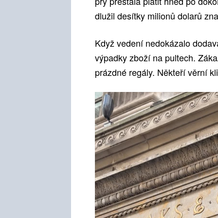
prý přestala platit hned po doko
dlužil desítky milionů dolarů 
Když vedení nedokázalo dodavat
výpadky zboží na pultech. Zákaz
prázdné regály. Někteří věrní kli