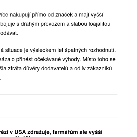
více nakupují přímo od značek a mají vyšší
 bojuje s drahým provozem a slabou loajalitou
rodávat.
ná situace je výsledkem let špatných rozhodnutí.
okázalo přinést očekávané výhody. Místo toho se
šla ztráta důvěry dodavatelů a odliv zákazníků.
.
ězí v USA zdražuje, farmářům ale vyšší