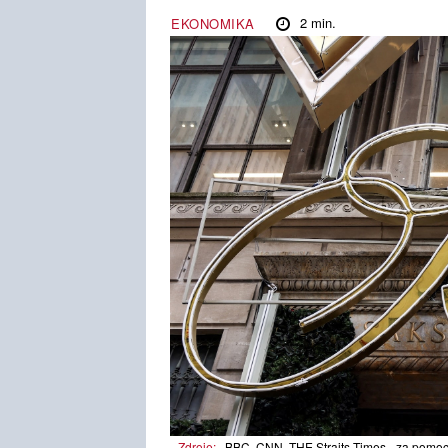
2
min.
EKONOMIKA
Zdroje:
BBC, CNN, THE Straits Times - za pomoc