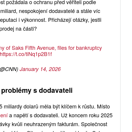
t požádala o ochranu před věřiteli podle
 miliard, nespokojení dodavatelé a stále víc
putaci i výkonnost. Přicházejí otázky, jestli
prodej na části?
 of Saks Fifth Avenue, files for bankruptcy
https://t.co/tiNq1p2B1f
(@CNN)
January 14, 2026
 problémy s dodavateli
miliardy dolarů měla být klíčem k růstu. Místo
žení
a napětí s dodavateli. Už koncem roku 2025
dávky kvůli neuhrazeným fakturám. Společnost