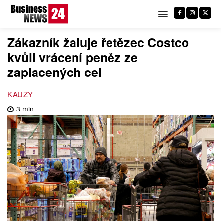
Zákazník žaluje řetězec Costco
kvůli vrácení peněz ze
zaplacených cel
KAUZY
3
min.