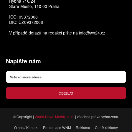
Rybná 716/24
Staré Město, 110 00 Praha
IČO: 09372008
DIČ: CZ09372008
V případě dotazů na redakci pište na
info@wn24.cz
Napište nám
ODESLAT
© Copyright |
World News Media, s.r.o.
| všechna práva vyhrazena.
O nás / Kontakt
Prezentace WNM
Reklama
Ceník reklamy