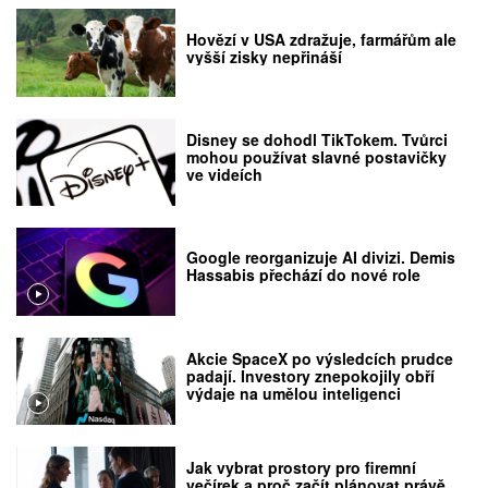
Hovězí v USA zdražuje, farmářům ale
vyšší zisky nepřináší
Disney se dohodl TikTokem. Tvůrci
mohou používat slavné postavičky
ve videích
Google reorganizuje AI divizi. Demis
Hassabis přechází do nové role
Akcie SpaceX po výsledcích prudce
padají. Investory znepokojily obří
výdaje na umělou inteligenci
Jak vybrat prostory pro firemní
večírek a proč začít plánovat právě