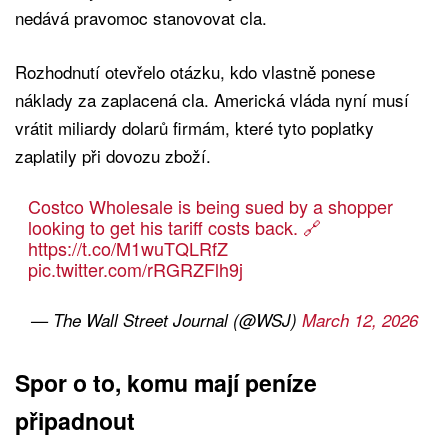
nedává pravomoc stanovovat cla.
Rozhodnutí otevřelo otázku, kdo vlastně ponese
náklady za zaplacená cla. Americká vláda nyní musí
vrátit miliardy dolarů firmám, které tyto poplatky
zaplatily při dovozu zboží.
Costco Wholesale is being sued by a shopper
looking to get his tariff costs back. 🔗
https://t.co/M1wuTQLRfZ
pic.twitter.com/rRGRZFlh9j
— The Wall Street Journal (@WSJ)
March 12, 2026
Spor o to, komu mají peníze
připadnout