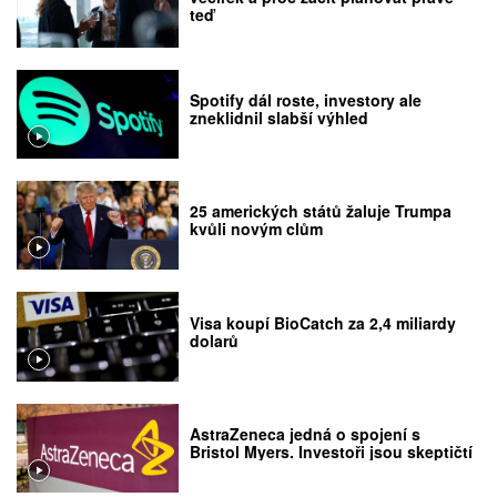
teď
Spotify dál roste, investory ale
zneklidnil slabší výhled
25 amerických států žaluje Trumpa
kvůli novým clům
Visa koupí BioCatch za 2,4 miliardy
dolarů
AstraZeneca jedná o spojení s
Bristol Myers. Investoři jsou skeptičtí