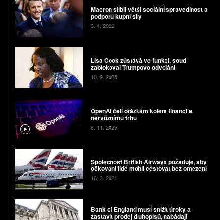
Macron slíbil větší sociální spravedlnost a
podporu kupní síly
3. 4. 2022
Lisa Cook zůstává ve funkci, soud
zablokoval Trumpovo odvolání
10. 9. 2025
OpenAI čelí otázkám kolem financí a
nervóznímu trhu
8. 11. 2025
Společnost British Airways požaduje, aby
očkovaní lidé mohli cestovat bez omezení
16. 3. 2021
Bank of England musí snížit úroky a
zastavit prodej dluhopisů, nabádají