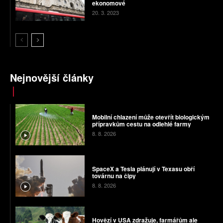
ekonomové
20. 3. 2023
Nejnovější články
Mobilní chlazení může otevřít biologickým
přípravkům cestu na odlehlé farmy
8. 8. 2026
SpaceX a Tesla plánují v Texasu obří
továrnu na čipy
8. 8. 2026
Hovězí v USA zdražuje, farmářům ale