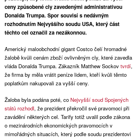
ceny způsobené cly zavedenými administrativou
Donalda Trumpa. Spor souvisí s nedávným
rozhodnutím Nejvyššího soudu USA, který část
těchto cel označil za nezákonnou.
Americký maloobchodní gigant Costco čelí hromadné
žalobě kvůli cenám zboží ovlivněným cly, které zavedla
vláda Donalda Trumpa. Zákazník Matthew Sockov
tvrdí
,
že firma by měla vrátit peníze lidem, kteří kvůli těmto
poplatkům nakupovali za vyšší ceny.
Žaloba byla podána poté, co
Nejvyšší soud Spojených
států rozhodl
, že prezident překročil své pravomoci při
zavádění některých cel. Tarify totiž uvalil podle zákona
o mezinárodních ekonomických pravomocích v
mimořádných situacích, který podle soudu prezidentovi