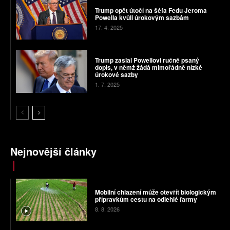
Trump opět útočí na šéfa Fedu Jeroma
Powella kvůli úrokovým sazbám
17. 4. 2025
Trump zaslal Powellovi ručně psaný
dopis, v němž žádá mimořádně nízké
úrokové sazby
1. 7. 2025
Nejnovější články
Mobilní chlazení může otevřít biologickým
přípravkům cestu na odlehlé farmy
8. 8. 2026