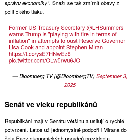
. Snaží se tak zmírnit obavy z
správu ekonomiky“
politického tlaku.
Former US Treasury Secretary
@LHSummers
warns Trump is "playing with fire in terms of
inflation" in attempts to oust Reserve Governor
Lisa Cook and appoint Stephen Miran
https://t.co/ysE7HNwEz8
pic.twitter.com/OLw5rwu6JO
— Bloomberg TV (@BloombergTV)
September 3,
2025
Senát ve vleku republikánů
Republikáni mají v Senátu většinu a usilují o rychlé
potvrzení. Letos už jednomyslně podpořili Mirana do
čela Rady ekonomických poradců prezidenta.