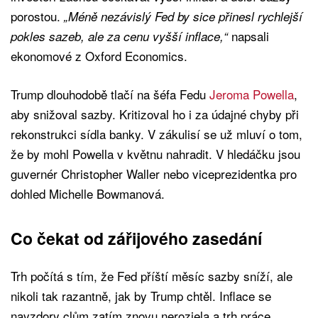
porostou.
„Méně nezávislý Fed by sice přinesl rychlejší
napsali
pokles sazeb, ale za cenu vyšší inflace,“
ekonomové z Oxford Economics.
Trump dlouhodobě tlačí na šéfa Fedu
Jeroma Powella
,
aby snižoval sazby. Kritizoval ho i za údajné chyby při
rekonstrukci sídla banky. V zákulisí se už mluví o tom,
že by mohl Powella v květnu nahradit. V hledáčku jsou
guvernér Christopher Waller nebo viceprezidentka pro
dohled Michelle Bowmanová.
Co čekat od zářijového zasedání
Trh počítá s tím, že Fed příští měsíc sazby sníží, ale
nikoli tak razantně, jak by Trump chtěl. Inflace se
navzdory clům zatím znovu nerozjela a trh práce