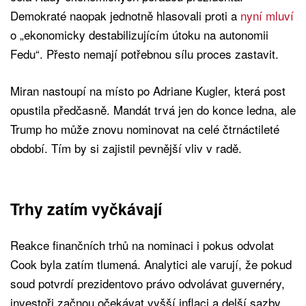
Demokraté naopak jednotně hlasovali proti a
nyní mluví
o „ekonomicky destabilizujícím útoku na autonomii
Fedu“. Přesto nemají potřebnou sílu proces zastavit.
Miran nastoupí na místo po Adriane Kugler, která post
opustila předčasně. Mandát trvá jen do konce ledna, ale
Trump ho může znovu nominovat na celé čtrnáctileté
období. Tím by si zajistil pevnější vliv v radě.
Trhy zatím vyčkávají
Reakce finančních trhů na nominaci i pokus odvolat
Cook byla zatím tlumená. Analytici ale varují, že pokud
soud potvrdí prezidentovo právo odvolávat guvernéry,
investoři začnou očekávat vyšší inflaci a delší sazby