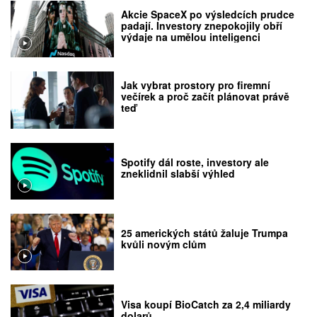
Akcie SpaceX po výsledcích prudce
padají. Investory znepokojily obří
výdaje na umělou inteligenci
Jak vybrat prostory pro firemní
večírek a proč začít plánovat právě
teď
Spotify dál roste, investory ale
zneklidnil slabší výhled
25 amerických států žaluje Trumpa
kvůli novým clům
Visa koupí BioCatch za 2,4 miliardy
dolarů