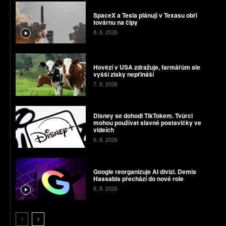
SpaceX a Tesla plánují v Texasu obří
továrnu na čipy
8. 8. 2026
Hovězí v USA zdražuje, farmářům ale
vyšší zisky nepřináší
7. 8. 2026
Disney se dohodl TikTokem. Tvůrci
mohou používat slavné postavičky ve
videích
6. 8. 2026
Google reorganizuje AI divizi. Demis
Hassabis přechází do nové role
6. 8. 2026