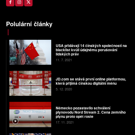
Polulární články
USA přidávají 14 čínských společností na
blacklist kvůli údajnému porušování
lidských práv
11. 7. 2021
JD.com se stává první online platformou,
která přijímá čínskou digitální měnu
5. 12. 2020
Německo pozastavilo schválení
plynovodu Nord Stream 2. Cena zemního
plynu proto opět roste
17. 11. 2021