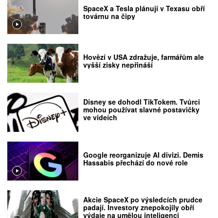
SpaceX a Tesla plánují v Texasu obří
továrnu na čipy
Hovězí v USA zdražuje, farmářům ale
vyšší zisky nepřináší
Disney se dohodl TikTokem. Tvůrci
mohou používat slavné postavičky
ve videích
Google reorganizuje AI divizi. Demis
Hassabis přechází do nové role
Akcie SpaceX po výsledcích prudce
padají. Investory znepokojily obří
výdaje na umělou inteligenci