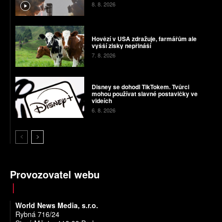
8. 8. 2026
Hovězí v USA zdražuje, farmářům ale
vyšší zisky nepřináší
7. 8. 2026
Disney se dohodl TikTokem. Tvůrci
mohou používat slavné postavičky ve
videích
6. 8. 2026
Provozovatel webu
World News Media, s.r.o.
Rybná 716/24