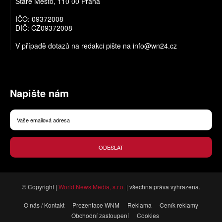
Staré Město, 110 00 Praha
IČO: 09372008
DIČ: CZ09372008
V případě dotazů na redakci pište na
info@wn24.cz
Napište nám
ODESLAT
© Copyright |
World News Media, s.r.o.
| všechna práva vyhrazena.
O nás / Kontakt
Prezentace WNM
Reklama
Ceník reklamy
Obchodní zastoupení
Cookies