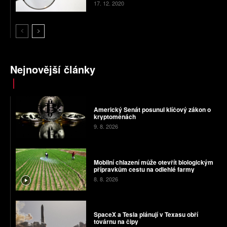
17. 12. 2020
Nejnovější články
Americký Senát posunul klíčový zákon o
kryptoměnách
9. 8. 2026
Mobilní chlazení může otevřít biologickým
přípravkům cestu na odlehlé farmy
8. 8. 2026
SpaceX a Tesla plánují v Texasu obří
továrnu na čipy