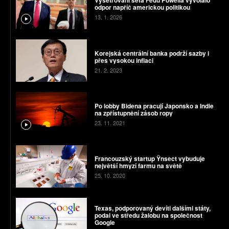
Vyšetřování šéfa Fedu Powella vyvolalo
odpor napříč americkou politikou
13. 1. 2026
Korejská centrální banka podrží sazby i
přes vysokou inflaci
21. 2. 2023
Po lobby Bidena pracují Japonsko a Indie
na zpřístupnění zásob ropy
23. 11. 2021
Francouzský startup Ÿnsect vybuduje
největší hmyzí farmu na světě
25. 10. 2020
Texas, podporovaný devíti dalšími státy,
podal ve středu žalobu na společnost
Google