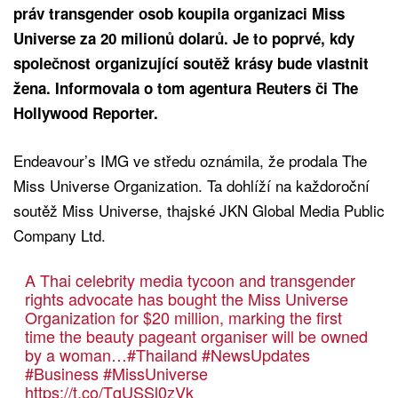
práv transgender osob koupila organizaci Miss
Universe za 20 milionů dolarů. Je to poprvé, kdy
společnost organizující soutěž krásy bude vlastnit
žena. Informovala o tom agentura Reuters či The
Hollywood Reporter.
Endeavour’s IMG ve středu oznámila, že prodala The
Miss Universe Organization. Ta dohlíží na každoroční
soutěž Miss Universe, thajské JKN Global Media Public
Company Ltd.
A Thai celebrity media tycoon and transgender
rights advocate has bought the Miss Universe
Organization for $20 million, marking the first
time the beauty pageant organiser will be owned
by a woman…
#Thailand
#NewsUpdates
#Business
#MissUniverse
https://t.co/TqUSSl0zVk