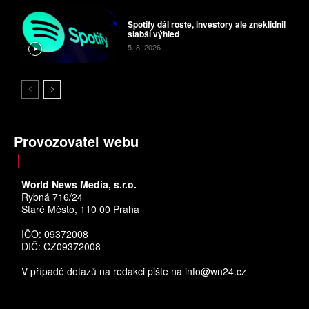
Spotify dál roste, investory ale zneklidnil
slabší výhled
5. 8. 2026
Provozovatel webu
World News Media, s.r.o.
Rybná 716/24
Staré Město, 110 00 Praha
IČO: 09372008
DIČ: CZ09372008
V případě dotazů na redakci pište na
info@wn24.cz