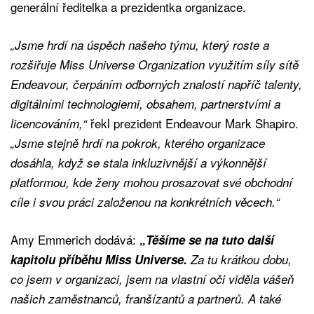
generální ředitelka a prezidentka organizace.
„Jsme hrdí na úspěch našeho týmu, který roste a
rozšiřuje Miss Universe Organization využitím síly sítě
Endeavour, čerpáním odborných znalostí napříč talenty,
digitálními technologiemi, obsahem, partnerstvími a
řekl prezident Endeavour Mark Shapiro.
licencováním,“
„Jsme stejně hrdí na pokrok, kterého organizace
dosáhla, když se stala inkluzivnější a výkonnější
platformou, kde ženy mohou prosazovat své obchodní
cíle i svou práci založenou na konkrétních věcech.“
Amy Emmerich dodává:
„
Těšíme se na tuto další
kapitolu příběhu Miss Universe.
Za tu krátkou dobu,
co jsem v organizaci, jsem na vlastní oči viděla vášeň
našich zaměstnanců, franšízantů a partnerů. A také