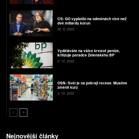
CS: GO vyplatilo na odměnách více než
dvě miliardy korun
30. 8. 2020
Vyděláváte na válce krvavé peníze,
kritizuje poradce Zelenského BP
2. 12. 2022
OSN: Svět je na pokraji recese. Musíme
změnit kurz
4. 10. 2022
Nejnovější články