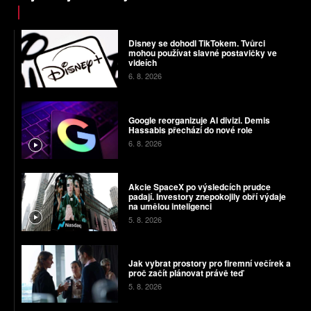
Disney se dohodl TikTokem. Tvůrci
mohou používat slavné postavičky ve
videích
6. 8. 2026
Google reorganizuje AI divizi. Demis
Hassabis přechází do nové role
6. 8. 2026
Akcie SpaceX po výsledcích prudce
padají. Investory znepokojily obří výdaje
na umělou inteligenci
5. 8. 2026
Jak vybrat prostory pro firemní večírek a
proč začít plánovat právě teď
5. 8. 2026