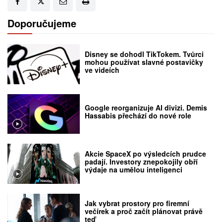
Doporučujeme
Disney se dohodl TikTokem. Tvůrci
mohou používat slavné postavičky
ve videích
Google reorganizuje AI divizi. Demis
Hassabis přechází do nové role
Akcie SpaceX po výsledcích prudce
padají. Investory znepokojily obří
výdaje na umělou inteligenci
Jak vybrat prostory pro firemní
večírek a proč začít plánovat právě
teď