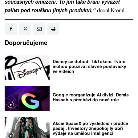
současných omezení. To jim také brání vyvážet
dodal Kreml.
palivo pod rouškou jiných produktů,“
Doporučujeme
Disney se dohodl TikTokem. Tvůrci
mohou používat slavné postavičky
ve videích
Google reorganizuje AI divizi. Demis
Hassabis přechází do nové role
Akcie SpaceX po výsledcích prudce
padají. Investory znepokojily obří
výdaje na umělou inteligenci