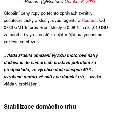
— Reuters (@Reuters)
October 6, 2023
Globální ceny ropy po těchto zprávách zvrátily
počáteční zisky a klesly, uvádí agentura
Reuters
. Od
0730 GMT futures Brent klesly o 0,08 % na 84,01 USD
za barel a byly na cestě k nejstrmějšímu týdennímu
poklesu od března.
„Vláda zrušila omezení vývozu motorové nafty
dodávané do námořních přístavů potrubím za
předpokladu, že výrobce dodá alespoň 50 %
uvedla
vyrobené motorové nafty na domácí trh,“
vláda v prohlášení.
Stabilizace domácího trhu