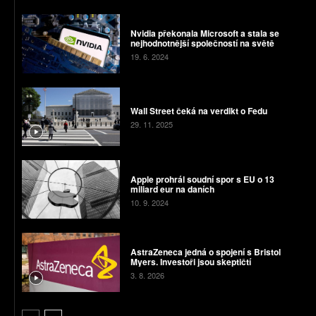
Nvidia překonala Microsoft a stala se
nejhodnotnější společností na světě
19. 6. 2024
Wall Street čeká na verdikt o Fedu
29. 11. 2025
Apple prohrál soudní spor s EU o 13
miliard eur na daních
10. 9. 2024
AstraZeneca jedná o spojení s Bristol
Myers. Investoři jsou skeptičtí
3. 8. 2026