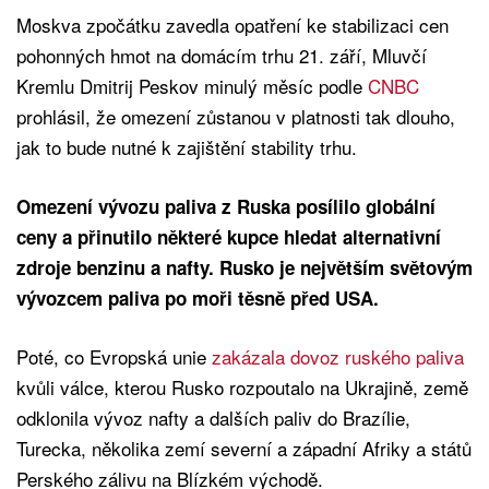
Moskva zpočátku zavedla opatření ke stabilizaci cen
pohonných hmot na domácím trhu 21. září, Mluvčí
Kremlu Dmitrij Peskov minulý měsíc podle
CNBC
prohlásil, že omezení zůstanou v platnosti tak dlouho,
jak to bude nutné k zajištění stability trhu.
Omezení vývozu paliva z Ruska posílilo globální
ceny a přinutilo některé kupce hledat alternativní
zdroje benzinu a nafty. Rusko je největším světovým
vývozcem paliva po moři těsně před USA.
Poté, co Evropská unie
zakázala dovoz ruského paliva
kvůli válce, kterou Rusko rozpoutalo na Ukrajině, země
odklonila vývoz nafty a dalších paliv do Brazílie,
Turecka, několika zemí severní a západní Afriky a států
Perského zálivu na Blízkém východě.