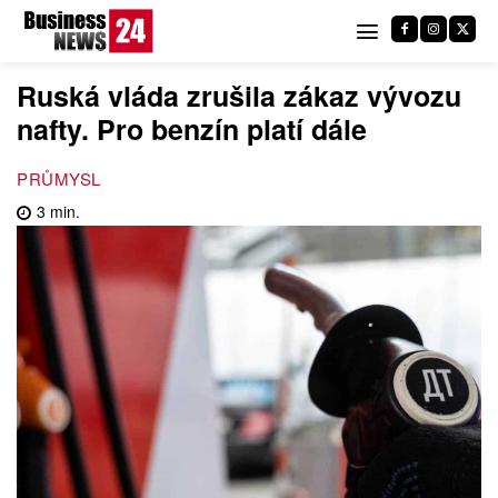
Ruská vláda zrušila zákaz vývozu
nafty. Pro benzín platí dále
PRŮMYSL
3
min.