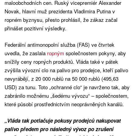
maloobchodních cen. Ruský vicepremiér Alexander
Novak, hlavní muž prezidenta Vladimira Putina v
ropném byznysu, přesto prohlásil, že zákaz začal
přinášet pozitivní výsledky.
Federální antimonopolní služba (FAS) ve čtvrtek
uvedla, že zaslala
ropným
společnostem pokyny, aby
snížily ceny ropných produktů. Vláda také v pátek
zvýšila vývozní clo na palivo pro prodejce, kteří palivo
nevyrábějí, z 20 000 rublů na 50 000 rublů (495,63
USD) za tunu. Toto „ochranné clo“ je navrženo tak, aby
zabránilo možnému „šedému vývozu“ – společnostem,
které působí prostřednictvím neoprávněných kanálů.
„Vláda tak potlačuje pokusy prodejců nakupovat
palivo předem pro následný vývoz po zrušení