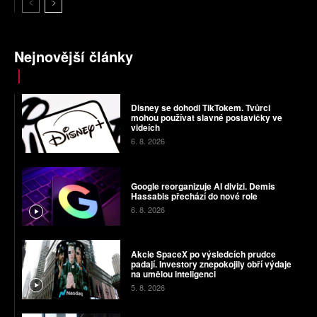
Nejnovější články
Disney se dohodl TikTokem. Tvůrci
mohou používat slavné postavičky ve
videích
6. 8. 2026
Google reorganizuje AI divizi. Demis
Hassabis přechází do nové role
6. 8. 2026
Akcie SpaceX po výsledcích prudce
padají. Investory znepokojily obří výdaje
na umělou inteligenci
5. 8. 2026