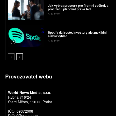
Jak vybrat prostory pro firemní večírek a
proč začít plánovat právě teď
5. 8. 2026
Spotify dál roste, investory ale zneklidnil
slabší výhled
5. 8. 2026
Provozovatel webu
World News Media, s.r.o.
Rybná 716/24
Staré Město, 110 00 Praha
IČO: 09372008
DIČ: CZ09372008