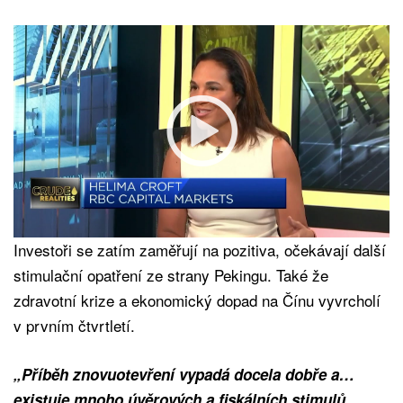
Investoři se zatím zaměřují na pozitiva, očekávají další
stimulační opatření ze strany Pekingu. Také že
zdravotní krize a ekonomický dopad na Čínu vyvrcholí
v prvním čtvrtletí.
„Příběh znovuotevření vypadá docela dobře a…
existuje mnoho úvěrových a fiskálních stimulů,