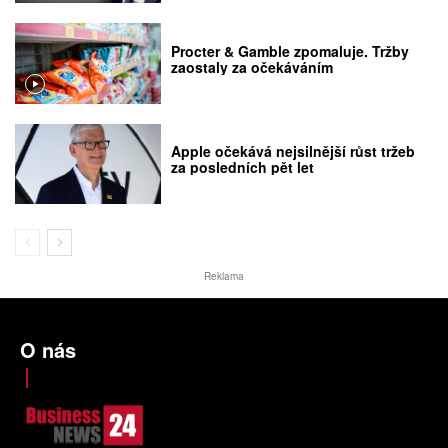
Procter & Gamble zpomaluje. Tržby
zaostaly za očekáváním
Apple očekává nejsilnější růst tržeb
za posledních pět let
Reklama
O nás