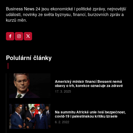
Business News 24 jsou ekonomické i politické zprávy, nejnovější
události, novinky ze světa byznysu, financí, burzovních zpráv a
kurzů měn.
Polulární články
Americký ministr financí Bessent nemá
obavy o trh, korekce označuje za zdravé
17. 3. 2025
Na summitu Africké unie řeší bezpečnost,
covid-19 i palestinskou kritiku Izraele
6. 2. 2022