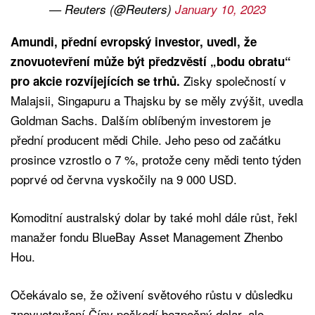
— Reuters (@Reuters)
January 10, 2023
Amundi, přední evropský investor, uvedl, že
znovuotevření může být předzvěstí „bodu obratu“
Zisky společností v
pro akcie rozvíjejících se trhů.
Malajsii, Singapuru a Thajsku by se měly zvýšit, uvedla
Goldman Sachs. Dalším oblíbeným investorem je
přední producent mědi Chile. Jeho peso od začátku
prosince vzrostlo o 7 %, protože ceny mědi tento týden
poprvé od června vyskočily na 9 000 USD.
Komoditní australský dolar by také mohl dále růst, řekl
manažer fondu BlueBay Asset Management Zhenbo
Hou.
Očekávalo se, že oživení světového růstu v důsledku
znovuotevření Číny poškodí bezpečný dolar, ale