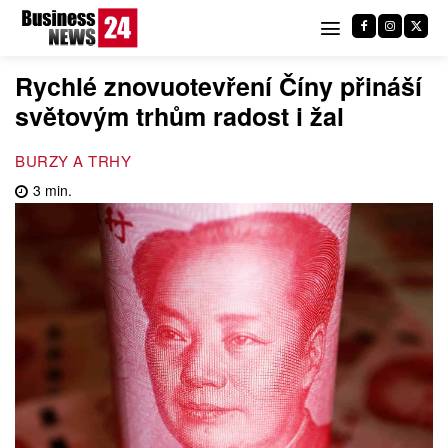
Rychlé znovuotevření Číny přináší
světovým trhům radost i žal
BURZY A TRHY
3
min.