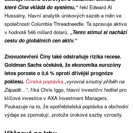
řekl Edward Al
které Čína vkládá do systému,“
Hussainy, hlavní analytik úrokových sazeb a měn ve
společnosti Columbia Threadneedle. Ta spravuje aktiva
v hodnotě 546 miliard dolarů.
„Tento stimul si nachází
cestu do globálních cen aktiv.“
Znovuotevření Číny také odstraňuje rizika recese.
Goldman Sachs očekává, že ekonomika eurozóny
letos poroste o 0,6 % oproti dřívější prognóze
Čínská poptávka
poklesu.
„vyrovná smutný příběh na
, říká Chris Iggo, hlavní investiční ředitel pro
Západě…“
klíčové investice v AXA Investment Managers.
Poukazuje na to, že spotřebitelská poptávka a obchodní
výdaje se zpomalují, protože úrokové sazby vzrostly.