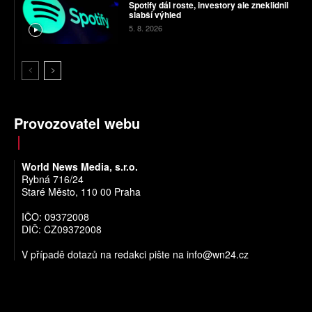
Spotify dál roste, investory ale zneklidnil
slabší výhled
5. 8. 2026
Provozovatel webu
World News Media, s.r.o.
Rybná 716/24
Staré Město, 110 00 Praha
IČO: 09372008
DIČ: CZ09372008
V případě dotazů na redakci pište na
info@wn24.cz