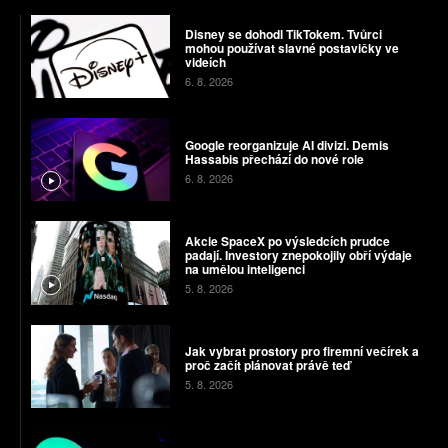
Disney se dohodl TikTokem. Tvůrci
mohou používat slavné postavičky ve
videích
6. 8. 2026
Google reorganizuje AI divizi. Demis
Hassabis přechází do nové role
6. 8. 2026
Akcie SpaceX po výsledcích prudce
padají. Investory znepokojily obří výdaje
na umělou inteligenci
5. 8. 2026
Jak vybrat prostory pro firemní večírek a
proč začít plánovat právě teď
5. 8. 2026