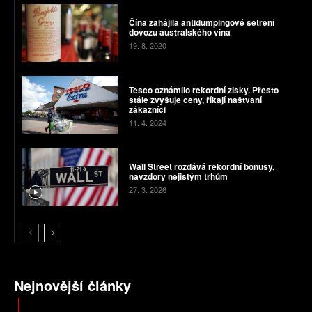
Čína zahájila antidumpingové šetření
dovozu australského vína
19. 8. 2020
Tesco oznámilo rekordní zisky. Přesto
stále zvyšuje ceny, říkají naštvaní
zákazníci
11. 4. 2024
Wall Street rozdává rekordní bonusy,
navzdory nejistým trhům
27. 3. 2026
Nejnovější články