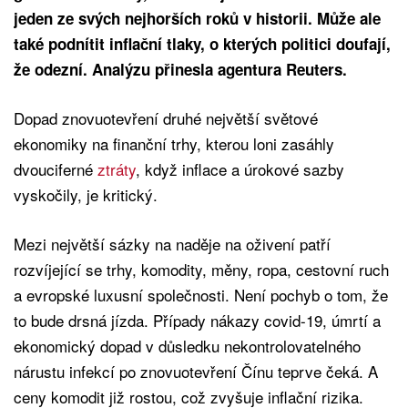
jeden ze svých nejhorších roků v historii. Může ale
také podnítit inflační tlaky, o kterých politici doufají,
že odezní. Analýzu přinesla agentura Reuters.
Dopad znovuotevření druhé největší světové
ekonomiky na finanční trhy, kterou loni zasáhly
dvouciferné
ztráty
, když inflace a úrokové sazby
vyskočily, je kritický.
Mezi největší sázky na naděje na oživení patří
rozvíjející se trhy, komodity, měny, ropa, cestovní ruch
a evropské luxusní společnosti. Není pochyb o tom, že
to bude drsná jízda. Případy nákazy covid-19, úmrtí a
ekonomický dopad v důsledku nekontrolovatelného
nárustu infekcí po znovuotevření Čínu teprve čeká. A
ceny komodit již rostou, což zvyšuje inflační rizika.