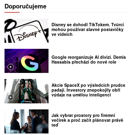
Doporučujeme
Disney se dohodl TikTokem. Tvůrci
mohou používat slavné postavičky
ve videích
Google reorganizuje AI divizi. Demis
Hassabis přechází do nové role
Akcie SpaceX po výsledcích prudce
padají. Investory znepokojily obří
výdaje na umělou inteligenci
Jak vybrat prostory pro firemní
večírek a proč začít plánovat právě
teď