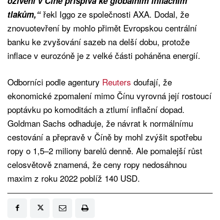
oživení v Číně přispívá ke globálním inflačním
řekl Iggo ze společnosti AXA. Dodal, že
tlakům,“
znovuotevření by mohlo přimět Evropskou centrální
banku ke zvyšování sazeb na delší dobu, protože
inflace v eurozóně je z velké části poháněna energií.
Odborníci podle agentury
Reuters
doufají, že
ekonomické zpomalení mimo Čínu vyrovná její rostoucí
poptávku po komoditách a ztlumí inflační dopad.
Goldman Sachs odhaduje, že návrat k normálnímu
cestování a přepravě v Číně by mohl zvýšit spotřebu
ropy o 1,5–2 miliony barelů denně. Ale pomalejší růst
celosvětově znamená, že ceny ropy nedosáhnou
maxim z roku 2022 poblíž 140 USD.