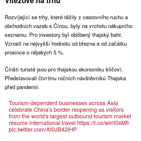
Vítězové na trhu
Rozvíjející se trhy, které těžily z cestovního ruchu a
obchodních vazeb s Čínou, byly na vrcholu nákupního
seznamu. Pro investory byl oblíbený thajský baht.
Vzrostl na nejvyšší hodnotu od března a od začátku
prosince o nějakých 5 %.
Čínští turisté jsou pro thajskou ekonomiku klíčoví.
Představovali čtvrtinu ročních návštěvníků Thajska
před pandemií.
Tourism-dependent businesses across Asia
celebrate China's border reopening as visitors
from the world's largest outbound tourism market
resume international travel
https://t.co/wIrlI0sMfl
pic.twitter.com/Af0JB42lHP