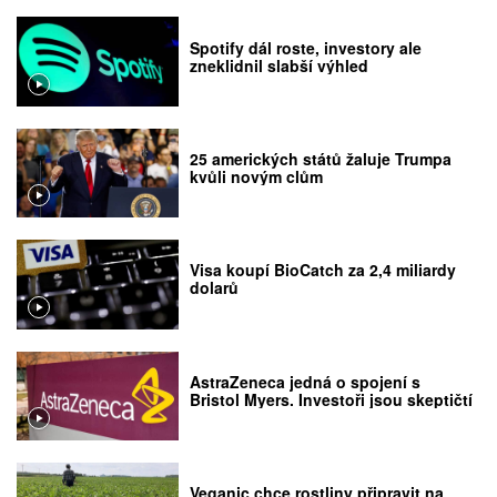
Spotify dál roste, investory ale
zneklidnil slabší výhled
25 amerických států žaluje Trumpa
kvůli novým clům
Visa koupí BioCatch za 2,4 miliardy
dolarů
AstraZeneca jedná o spojení s
Bristol Myers. Investoři jsou skeptičtí
Veganic chce rostliny připravit na