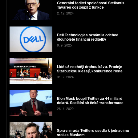
Generální ředitel společnosti Stellantis
Tavares odstoupil z funkce
2. 12. 2024
Dell Technologies oznámila odchod
dlouholeté finanční ředitelky
9. 9. 2025
Lidé už nechtějí drahou kávu. Prodeje
Starbucksu klesají, konkurence roste
31. 7. 2024
Elon Musk koupil Twitter za 44 miliard
dolarů. Sociální síť čeká transformace
26. 4. 2022
Správní rada Twitteru usedla k jednacímu
stolu s Muskem