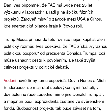
Dan Ives připomněl, že TAE má „více než 25 let
výzkumu v laboratoři“ a řadí ji na špičku fúzních
projektů. Zároveň mluví o závodě mezi USA a Čínou,
kde energetická bilance hraje klíčovou roli.
Trump Media přináší do této rovnice nejen kapitál, ale i
politický rozměr. Ives očekává, že TAE získá „výraznou
politickou podporu“ od prezidenta Donalda Trumpa, což
může usnadnit cestu k povolením, ale také zvýšit
citlivost projektu v politické debatě.
Vedení
nové firmy tomu odpovídá. Devin Nunes a Michl
Binderbauer se mají stát spoluvýkonnými řediteli, v
devítičlenné radě zasedne mimo jiné Donald Trump Jr.
a majoritní podíl exprezidenta zůstane ve svěřenském
fondu. Budoucnost projektu tak bude záviset na tom,