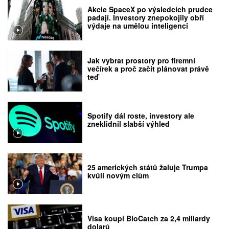
Akcie SpaceX po výsledcích prudce
padají. Investory znepokojily obří
výdaje na umělou inteligenci
Jak vybrat prostory pro firemní
večírek a proč začít plánovat právě
teď
Spotify dál roste, investory ale
zneklidnil slabší výhled
25 amerických států žaluje Trumpa
kvůli novým clům
Visa koupí BioCatch za 2,4 miliardy
dolarů