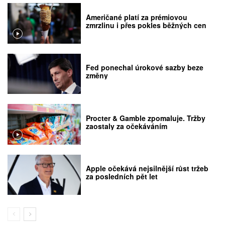
Američané platí za prémiovou
zmrzlinu i přes pokles běžných cen
Fed ponechal úrokové sazby beze
změny
Procter & Gamble zpomaluje. Tržby
zaostaly za očekáváním
Apple očekává nejsilnější růst tržeb
za posledních pět let