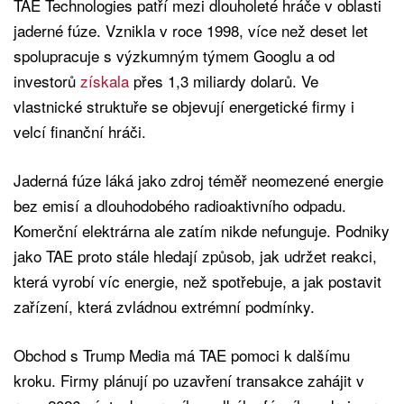
TAE Technologies patří mezi dlouholeté hráče v oblasti
jaderné fúze. Vznikla v roce 1998, více než deset let
spolupracuje s výzkumným týmem Googlu a od
investorů
získala
přes 1,3 miliardy dolarů. Ve
vlastnické struktuře se objevují energetické firmy i
velcí finanční hráči.
Jaderná fúze láká jako zdroj téměř neomezené energie
bez emisí a dlouhodobého radioaktivního odpadu.
Komerční elektrárna ale zatím nikde nefunguje. Podniky
jako TAE proto stále hledají způsob, jak udržet reakci,
která vyrobí víc energie, než spotřebuje, a jak postavit
zařízení, která zvládnou extrémní podmínky.
Obchod s Trump Media má TAE pomoci k dalšímu
kroku. Firmy plánují po uzavření transakce zahájit v