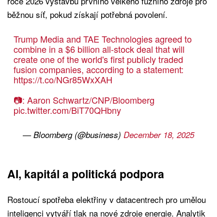
roce 2026 výstavbu prvního velkého fúzního zdroje pro
běžnou síť, pokud získají potřebná povolení.
Trump Media and TAE Technologies agreed to
combine in a $6 billion all-stock deal that will
create one of the world's first publicly traded
fusion companies, according to a statement:
https://t.co/NGr85WxXAH
📷️: Aaron Schwartz/CNP/Bloomberg
pic.twitter.com/BiT70QHbny
— Bloomberg (@business)
December 18, 2025
AI, kapitál a politická podpora
Rostoucí spotřeba elektřiny v datacentrech pro umělou
inteligenci vytváří tlak na nové zdroje energie. Analytik