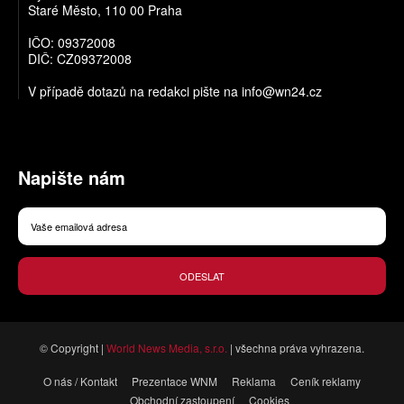
Staré Město, 110 00 Praha
IČO: 09372008
DIČ: CZ09372008
V případě dotazů na redakci pište na
info@wn24.cz
Napište nám
ODESLAT
© Copyright |
World News Media, s.r.o.
| všechna práva vyhrazena.
O nás / Kontakt
Prezentace WNM
Reklama
Ceník reklamy
Obchodní zastoupení
Cookies