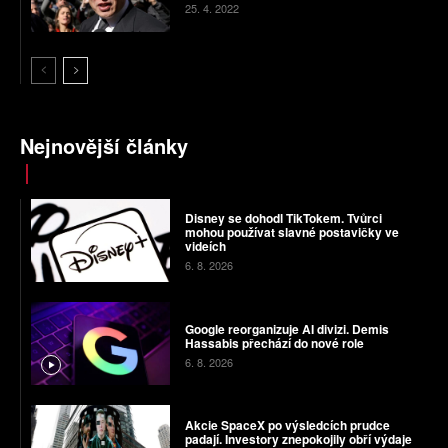
25. 4. 2022
Nejnovější články
Disney se dohodl TikTokem. Tvůrci
mohou používat slavné postavičky ve
videích
6. 8. 2026
Google reorganizuje AI divizi. Demis
Hassabis přechází do nové role
6. 8. 2026
Akcie SpaceX po výsledcích prudce
padají. Investory znepokojily obří výdaje