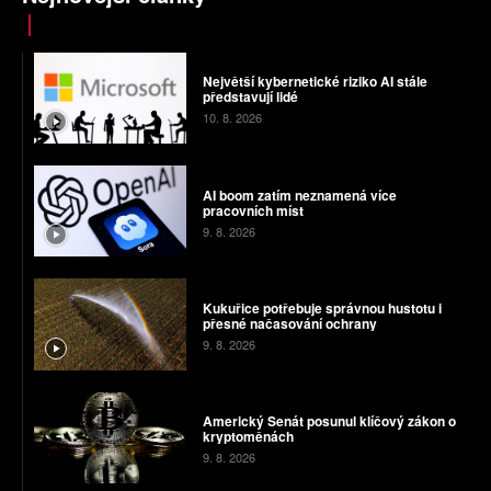
Největší kybernetické riziko AI stále
představují lidé
10. 8. 2026
AI boom zatím neznamená více
pracovních míst
9. 8. 2026
Kukuřice potřebuje správnou hustotu i
přesné načasování ochrany
9. 8. 2026
Americký Senát posunul klíčový zákon o
kryptoměnách
9. 8. 2026