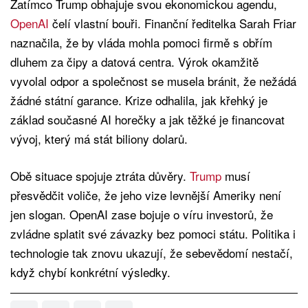
Zatímco Trump obhajuje svou ekonomickou agendu,
OpenAI
čelí vlastní bouři. Finanční ředitelka Sarah Friar
naznačila, že by vláda mohla pomoci firmě s obřím
dluhem za čipy a datová centra. Výrok okamžitě
vyvolal odpor a společnost se musela bránit, že nežádá
žádné státní garance. Krize odhalila, jak křehký je
základ současné AI horečky a jak těžké je financovat
vývoj, který má stát biliony dolarů.
Obě situace spojuje ztráta důvěry.
Trump
musí
přesvědčit voliče, že jeho vize levnější Ameriky není
jen slogan. OpenAI zase bojuje o víru investorů, že
zvládne splatit své závazky bez pomoci státu. Politika i
technologie tak znovu ukazují, že sebevědomí nestačí,
když chybí konkrétní výsledky.