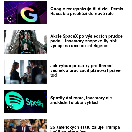
Google reorganizuje AI divizi. Demis
Hassabis přechází do nové role
Akcie SpaceX po výsledcích prudce
padají. Investory znepokojily obří
výdaje na umělou inteligenci
Jak vybrat prostory pro firemní
večírek a proč začít plánovat právě
teď
Spotify dál roste, investory ale
zneklidnil slabší výhled
25 amerických států žaluje Trumpa
kvůli novým clům