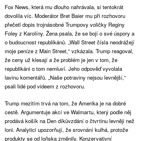
Fox News, která mu dlouho nahrávala, si tentokrát
dovolila víc. Moderátor Bret Baier mu při rozhovoru
přečetl dopis trojnásobné Trumpovy voličky Reginy
Foley z Karolíny. Žena psala, že se bojí o své úspory a
o budoucnost republikánů. „Wall Street čísla neodrážejí
moje peníze z Main Street,“ vzkázala. Trump reagoval,
že ceny už klesají a že problém je jen v tom, že
republikáni o tom nemluví. Jeho odpověď vyvolala
lavinu komentářů. „Naše potraviny nejsou levnější,“
psali lidé pod videem z rozhovoru.
Trump mezitím trvá na tom, že Amerika je na dobré
cestě. Argumentuje akcí ve Walmartu, který podle něj
prodává košík na Den díkůvzdání o čtvrtinu levněji než
loni. Analytici upozorňují, že srovnání kulhá, protože
produkty se od loňska změnily. Konzervativní