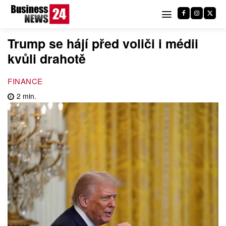
Trump se hájí před voliči i médii
kvůli drahotě
FINANCE
2
min.