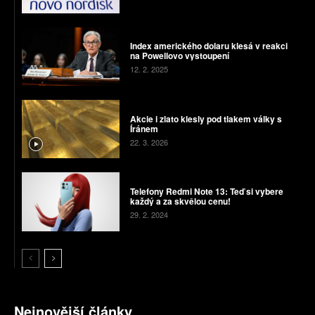
Index amerického dolaru klesá v reakci
na Powellovo vystoupení
12. 2. 2025
Akcie i zlato klesly pod tlakem války s
Íránem
22. 3. 2026
Telefony Redmi Note 13: Teď si vybere
každý a za skvělou cenu!
29. 2. 2024
Nejnovější články