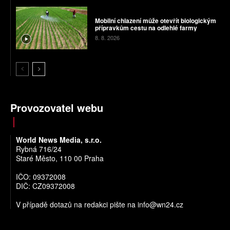
Mobilní chlazení může otevřít biologickým
přípravkům cestu na odlehlé farmy
8. 8. 2026
Provozovatel webu
World News Media, s.r.o.
Rybná 716/24
Staré Město, 110 00 Praha
IČO: 09372008
DIČ: CZ09372008
V případě dotazů na redakci pište na
info@wn24.cz