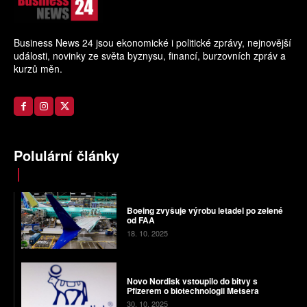
Business News 24 jsou ekonomické i politické zprávy, nejnovější
události, novinky ze světa byznysu, financí, burzovních zpráv a
kurzů měn.
Polulární články
Boeing zvyšuje výrobu letadel po zelené
od FAA
18. 10. 2025
Novo Nordisk vstoupilo do bitvy s
Pfizerem o biotechnologii Metsera
30. 10. 2025