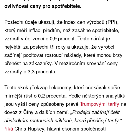
ovlivňovat ceny pro spotřebitele.
Poslední údaje ukazují, že index cen výrobců (PPI),
který měří inflaci předtím, než zasáhne spotřebitele,
vzrostl v červenci o 0,9 procent. Tento nárůst je
největší za poslední tři roky a ukazuje, že výrobci
začínají pociťovat rostoucí náklady, které mohou brzy
přenést na zákazníky. V meziročním srovnání ceny
vzrostly o 3,3 procenta.
Tento skok překvapil ekonomy, kteří očekávali spíše
mírnější růst o 0,2 procenta. Podle některých analytiků
jsou vyšší ceny způsobeny právě
Trumpovými tarify
na
dovoz z Číny a dalších zemí.
„Prodejci začínají čelit
důsledkům rostoucích nákladů, které přinášejí tarify,“
říká
Chris Rupkey, hlavní ekonom společnosti