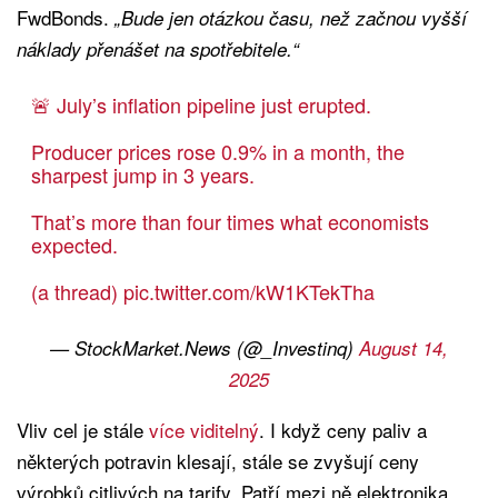
FwdBonds.
„Bude jen otázkou času, než začnou vyšší
náklady přenášet na spotřebitele.“
🚨 July’s inflation pipeline just erupted.
Producer prices rose 0.9% in a month, the
sharpest jump in 3 years.
That’s more than four times what economists
expected.
(a thread)
pic.twitter.com/kW1KTekTha
— StockMarket.News (@_Investinq)
August 14,
2025
Vliv cel je stále
více viditelný
. I když ceny paliv a
některých potravin klesají, stále se zvyšují ceny
výrobků citlivých na tarify. Patří mezi ně elektronika,