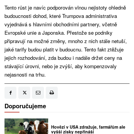
Tento růst je navíc podporován vlnou nejistoty ohledně
budoucnosti dohod, které Trumpova administrativa
vyjednává s hlavními obchodními partnery, včetně
Evropské unie a Japonska. Přestože se podniky
připravují na možné změny, mnoho z nich stále netuší,
jaké tarify budou platit v budoucnu. Tento fakt ztěžuje
jejich rozhodování, zda budou i nadále držet ceny na
stávající úrovni, nebo je zvýší, aby kompenzovaly
nejasnosti na trhu.
Doporučujeme
Hovězí v USA zdražuje, farmářům ale
vyšší zisky nepřináší