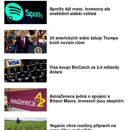
Spotify dál roste, investory ale
zneklidnil slabší výhled
25 amerických států žaluje Trumpa
kvůli novým clům
Visa koupí BioCatch za 2,4 miliardy
dolarů
AstraZeneca jedná o spojení s
Bristol Myers. Investoři jsou skeptičtí
Veganic chce rostliny připravit na
stres dříve, než přijde