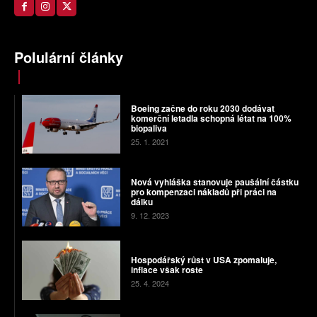
Polulární články
Boeing začne do roku 2030 dodávat
komerční letadla schopná létat na 100%
biopaliva
25. 1. 2021
Nová vyhláška stanovuje paušální částku
pro kompenzaci nákladů při práci na
dálku
9. 12. 2023
Hospodářský růst v USA zpomaluje,
inflace však roste
25. 4. 2024