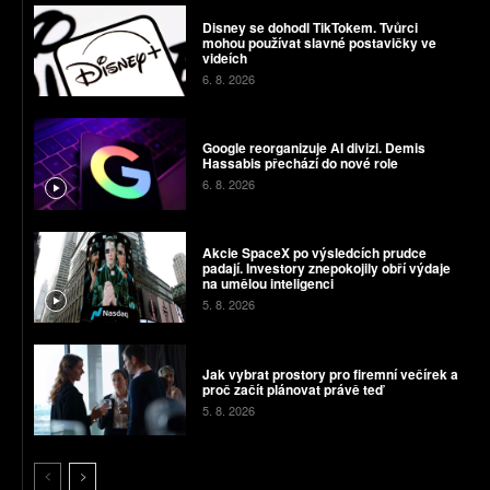
Disney se dohodl TikTokem. Tvůrci
mohou používat slavné postavičky ve
videích
6. 8. 2026
Google reorganizuje AI divizi. Demis
Hassabis přechází do nové role
6. 8. 2026
Akcie SpaceX po výsledcích prudce
padají. Investory znepokojily obří výdaje
na umělou inteligenci
5. 8. 2026
Jak vybrat prostory pro firemní večírek a
proč začít plánovat právě teď
5. 8. 2026