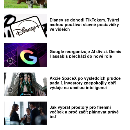
Disney se dohodl TikTokem. Tvůrci
mohou používat slavné postavičky
ve videích
Google reorganizuje AI divizi. Demis
Hassabis přechází do nové role
Akcie SpaceX po výsledcích prudce
padají. Investory znepokojily obří
výdaje na umělou inteligenci
Jak vybrat prostory pro firemní
večírek a proč začít plánovat právě
teď