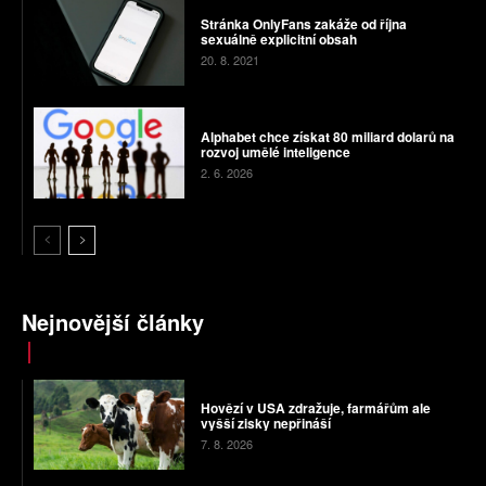
Stránka OnlyFans zakáže od října
sexuálně explicitní obsah
20. 8. 2021
Alphabet chce získat 80 miliard dolarů na
rozvoj umělé inteligence
2. 6. 2026
Nejnovější články
Hovězí v USA zdražuje, farmářům ale
vyšší zisky nepřináší
7. 8. 2026