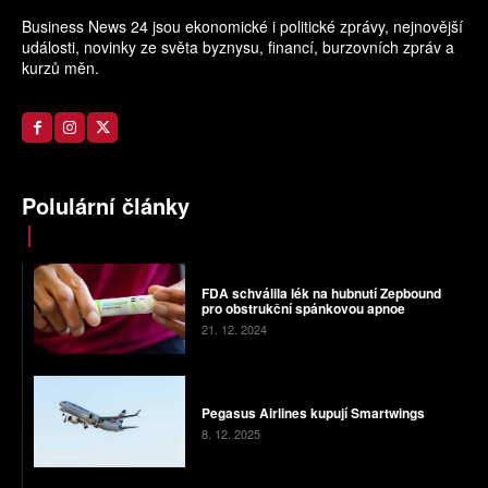
Business News 24 jsou ekonomické i politické zprávy, nejnovější
události, novinky ze světa byznysu, financí, burzovních zpráv a
kurzů měn.
Polulární články
FDA schválila lék na hubnutí Zepbound
pro obstrukční spánkovou apnoe
21. 12. 2024
Pegasus Airlines kupují Smartwings
8. 12. 2025