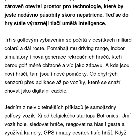
zároveň otevřel prostor pro technologie, které by
ještě nedávno působily skoro nepatřičně. Teď se do
hry stále výrazněji tlačí umělá inteligence.
Trh s golfovým vybavením se počítá v desítkách miliard
dolarů a dál roste. Pomáhají mu driving range, indoor
simulátory i nová generace rekreačních hráčů, kteří
berou golf méně obřadně a víc jako zábavu. A kde jsou
noví hráči, tam jsou i nové pomůcky. Od chytrých
senzorů přes aplikace až po vozíky, které se snaží
chovat jako digitální caddie.
Jedním z nejviditelnějších příkladů je samojízdný
golfový vozík iXi od belgického startupu Botronics. Umí
vozit hole, sledovat hráče, reagovat na hlas i gesta a
využívá kamery, GPS i mapy desítek tisíc hřišť. Když