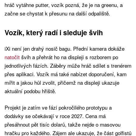
hráč vytáhne putter, vozík pozná, že je na greenu, a
začne se chystat k přesunu na další odpaliště.
Vozík, který radí i sleduje švih
iXi není jen drahý nosič bagu. Přední kamera dokáže
natočit
švih a přehrát ho na displeji s rozborem po
jednotlivých fázích. Záběry může hráč sdílet s trenérem
přes aplikaci. Vozík má také nabízet doporučení, kam
mířit a jakou hůl zvolit, přičemž na displeji ukazuje
aktuální podobu hřiště.
Projekt je zatím ve fázi pokročilého prototypu a
dodávky se očekávají v roce 2027. Cena má
přesáhnout pět tisíc dolarů, takže nejde o masovou
hračku pro každého. Zájem ale ukazuje, že část golfistů