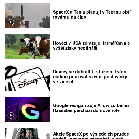
SpaceX a Tesla plánují v Texasu obří
továrnu na čipy
Hovězí v USA zdražuje, farmářům ale
vyšší zisky nepřináší
Disney se dohodl TikTokem. Tvůrci
mohou používat slavné postavičky
ve videích
Google reorganizuje AI divizi. Demis
Hassabis přechází do nové role
Akcie SpaceX po výsledcích prudce
padají. Investory znepokojily obří