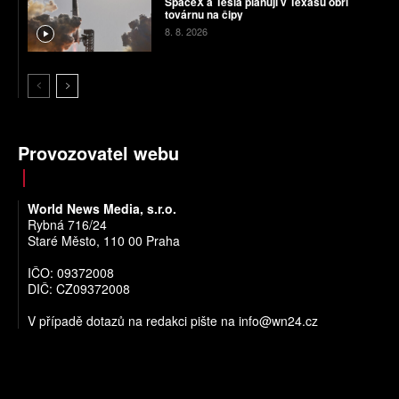
SpaceX a Tesla plánují v Texasu obří
továrnu na čipy
8. 8. 2026
Provozovatel webu
World News Media, s.r.o.
Rybná 716/24
Staré Město, 110 00 Praha
IČO: 09372008
DIČ: CZ09372008
V případě dotazů na redakci pište na
info@wn24.cz