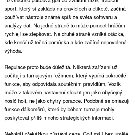
sport, který si zakládá na pravidlech a etiketě, začíná
používat nástroje známé spíš ze světa softwaru a
analýzy dat. Na jedné straně to může pomoct hráčům
rychleji se zlepšovat. Na druhé straně vzniká otázka,
kde končí užitečná pomůcka a kde začíná nepovolená
výhoda.
Regulace proto bude důležitá. Některá zařízení už
počítají s turnajovým režimem, který vypíná pokročilé
funkce, aby odpovídala soutěžním pravidlům. Vozík
může v takovém nastavení sloužit jen jako obyčejný
nosič holí, ne jako chytrý poradce. Podobně se omezují
funkce dálkoměrů, které by během turnaje mohly
poskytovat příliš mnoho strategických informací.
Největší překážkou zůstává cena. Golf má i bez umělé