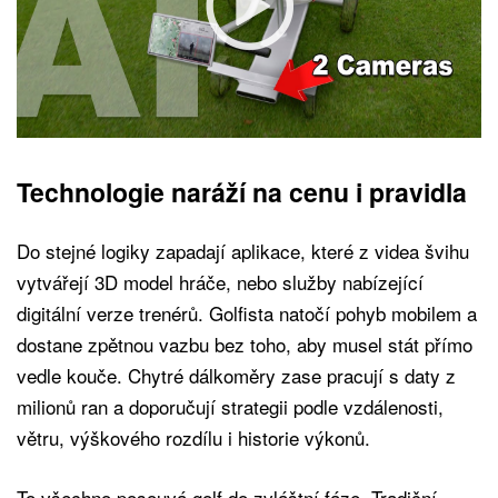
Technologie naráží na cenu i pravidla
Do stejné logiky zapadají aplikace, které z videa švihu
vytvářejí 3D model hráče, nebo služby nabízející
digitální verze trenérů. Golfista natočí pohyb mobilem a
dostane zpětnou vazbu bez toho, aby musel stát přímo
vedle kouče. Chytré dálkoměry zase pracují s daty z
milionů ran a doporučují strategii podle vzdálenosti,
větru, výškového rozdílu i historie výkonů.
To všechno posouvá golf do zvláštní fáze. Tradiční