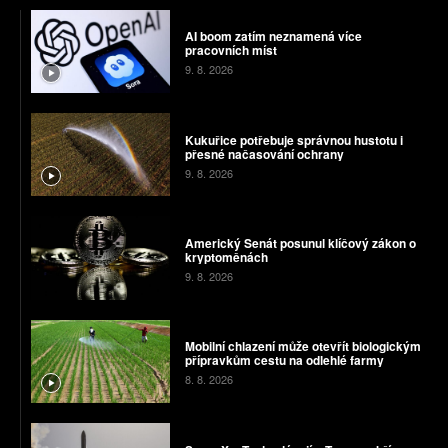
AI boom zatím neznamená více
pracovních míst
9. 8. 2026
Kukuřice potřebuje správnou hustotu i
přesné načasování ochrany
9. 8. 2026
Americký Senát posunul klíčový zákon o
kryptoměnách
9. 8. 2026
Mobilní chlazení může otevřít biologickým
přípravkům cestu na odlehlé farmy
8. 8. 2026