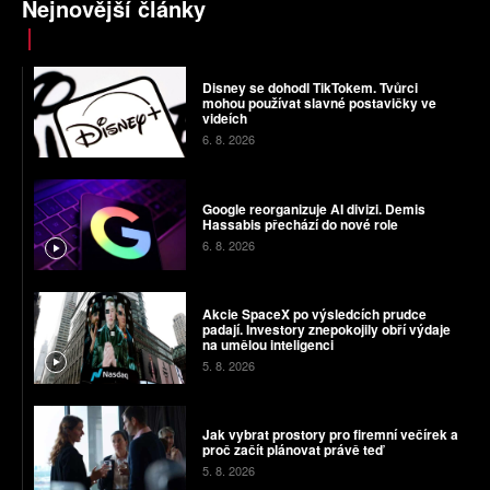
Nejnovější články
Disney se dohodl TikTokem. Tvůrci
mohou používat slavné postavičky ve
videích
6. 8. 2026
Google reorganizuje AI divizi. Demis
Hassabis přechází do nové role
6. 8. 2026
Akcie SpaceX po výsledcích prudce
padají. Investory znepokojily obří výdaje
na umělou inteligenci
5. 8. 2026
Jak vybrat prostory pro firemní večírek a
proč začít plánovat právě teď
5. 8. 2026