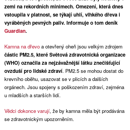
zemi na rekordních minimech. Omezení, která dnes
vstoupila v platnost, se týkají uhlí, vlhkého dřeva i
vyráběných pevných paliv. Informuje o tom deník
Guardian
.
Kamna na dřevo
a otevřený oheň jsou velkým zdrojem
částic PM2.5, které Světová zdravotnická organizace
(WHO) označila za nejzávažnější látku znečišťující
. PM2.5 se mohou dostat do
ovzduší pro lidské zdraví
krevního oběhu, usazovat se v plicích a dalších
orgánech. Jsou spojeny s poškozením zdraví, zejména
u mladších a starších lidí.
Vědci dokonce varují
, že by kamna měla být prodávána
se zdravotnickým upozorněním.