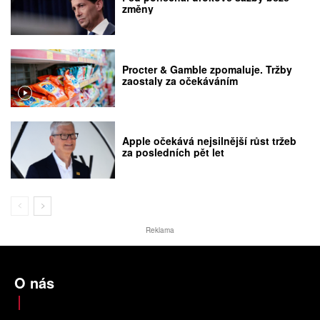
změny
Procter & Gamble zpomaluje. Tržby
zaostaly za očekáváním
Apple očekává nejsilnější růst tržeb
za posledních pět let
Reklama
O nás