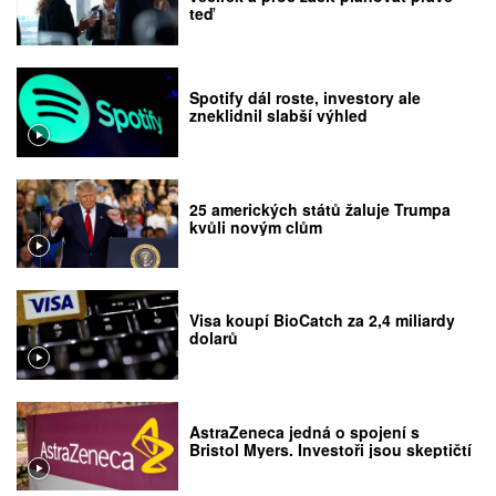
teď
Spotify dál roste, investory ale
zneklidnil slabší výhled
25 amerických států žaluje Trumpa
kvůli novým clům
Visa koupí BioCatch za 2,4 miliardy
dolarů
AstraZeneca jedná o spojení s
Bristol Myers. Investoři jsou skeptičtí