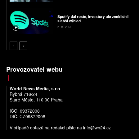
Spotify dál roste, investory ale zneklidnil
slabší výhled
5. 8. 2026
Provozovatel webu
World News Media, s.r.o.
Rybná 716/24
Staré Město, 110 00 Praha
IČO: 09372008
DIČ: CZ09372008
V případě dotazů na redakci pište na
info@wn24.cz