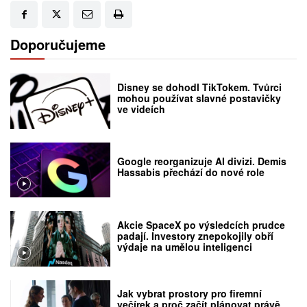
Doporučujeme
Disney se dohodl TikTokem. Tvůrci
mohou používat slavné postavičky
ve videích
Google reorganizuje AI divizi. Demis
Hassabis přechází do nové role
Akcie SpaceX po výsledcích prudce
padají. Investory znepokojily obří
výdaje na umělou inteligenci
Jak vybrat prostory pro firemní
večírek a proč začít plánovat právě