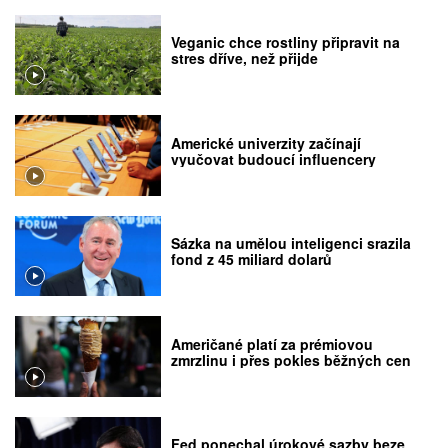
Veganic chce rostliny připravit na
stres dříve, než přijde
Americké univerzity začínají
vyučovat budoucí influencery
Sázka na umělou inteligenci srazila
fond z 45 miliard dolarů
Američané platí za prémiovou
zmrzlinu i přes pokles běžných cen
Fed ponechal úrokové sazby beze