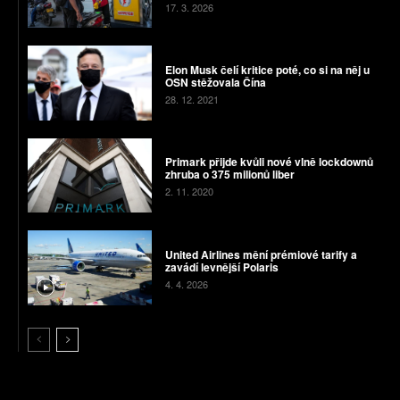
17. 3. 2026
Elon Musk čelí kritice poté, co si na něj u
OSN stěžovala Čína
28. 12. 2021
Primark přijde kvůli nové vlně lockdownů
zhruba o 375 milionů liber
2. 11. 2020
United Airlines mění prémiové tarify a
zavádí levnější Polaris
4. 4. 2026