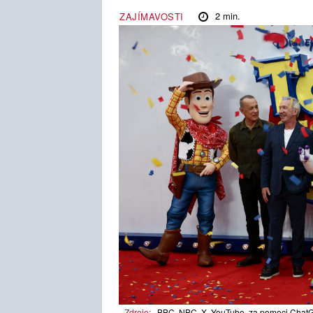
2
min.
ZAJÍMAVOSTI
Zdroje:
BBC, NBC, X, YouTube, za pomoci ChatG