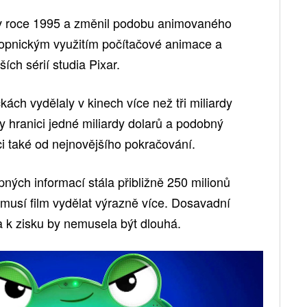
n v roce 1995 a změnil podobu animovaného
kopnickým využitím počítačové animace a
ích sérií studia Pixar.
kách vydělaly v kinech více než tři miliardy
aly hranici jedné miliardy dolarů a podobný
ci také od nejnovějšího pokračování.
ných informací stála přibližně 250 milionů
, musí film vydělat výrazně více. Dosavadní
a k zisku by nemusela být dlouhá.