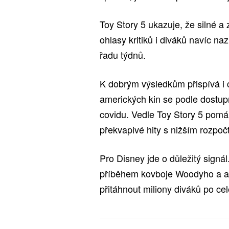
Toy Story 5 ukazuje, že silné a 
ohlasy kritiků i diváků navíc na
řadu týdnů.
K dobrým výsledkům přispívá i c
amerických kin se podle dostupn
covidu. Vedle Toy Story 5 pomáh
překvapivé hity s nižším rozpoč
Pro Disney jde o důležitý signál.
příběhem kovboje Woodyho a as
přitáhnout miliony diváků po ce