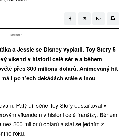
Reklama
ka a Jessie se Disney vyplatil. Toy Story 5
ý víkend v historii celé série a během
světě přes 300 milionů dolarů. Animovaný hit
a má i po třech dekádách stále silnou
avám. Pátý díl série Toy Story odstartoval v
rovým víkendem v historii celé franšízy. Během
e než 300 milionů dolarů a stal se jedním z
šního roku.