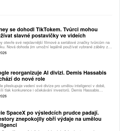
ney se dohodl TikTokem. Tvůrci mohou
žívat slavné postavičky ve videích
y otevře své nejslavnější filmové a seriálové značky tvůrcům na
ku. Nová dohoda jim umožní legálně používat vybrané záběry z
kce studia a sdílet vlastní videa také na platformě Disney Verts.
 2026
gle reorganizuje AI divizi. Demis Hassabis
chází do nové role
e přeskupuje vedení své divize pro umělou inteligenci v době,
ílí tlak konkurence i očekávání investorů. Demis Hassabis
vá každodenní řízení DeepMind a zaměří se na vývoj pokročilé
 2026
 inteligence i její dopad na společnost.
ie SpaceX po výsledcích prudce padají.
estory znepokojily obří výdaje na umělou
eligenci