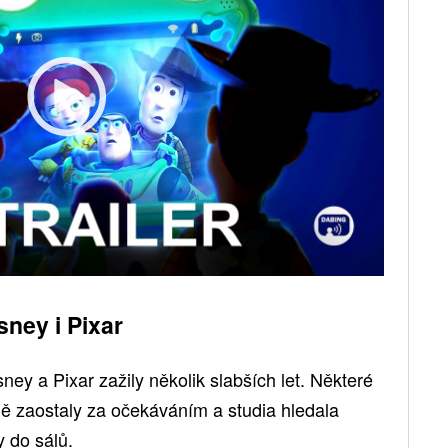
sney i Pixar
ney a Pixar zažily několik slabších let. Některé
ně zaostaly za očekáváním a studia hledala
y do sálů.