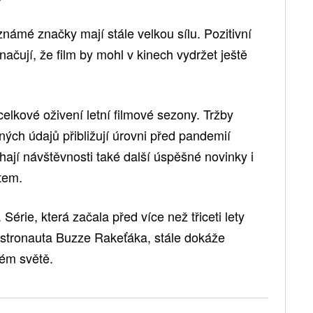
známé značky mají stále velkou sílu. Pozitivní
značují, že film by mohl v kinech vydržet ještě
elkové oživení letní filmové sezony. Tržby
ých údajů přibližují úrovni před pandemií
ají návštěvnosti také další úspěšné novinky i
tem.
 Série, která začala před více než třiceti lety
tronauta Buzze Rakeťáka, stále dokáže
lém světě.