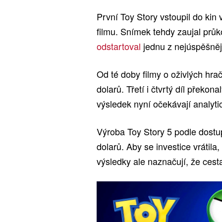
První Toy Story vstoupil do ki
filmu. Snímek tehdy zaujal prů
odstartoval
jednu z nejúspěšnějš
Od té doby filmy o oživlých hrač
dolarů. Třetí i čtvrtý díl překon
výsledek nyní očekávají analyti
Výroba Toy Story 5 podle dostup
dolarů. Aby se investice vrátila
výsledky ale naznačují, že cest