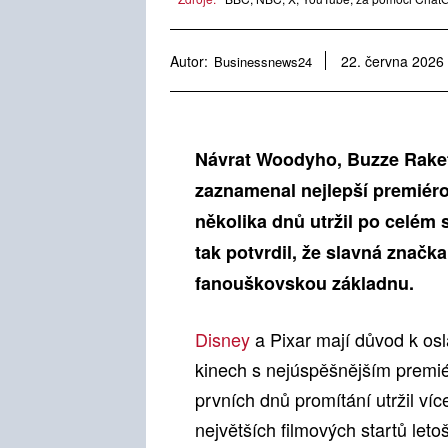
Autor:
Businessnews24
22. června 2026
Návrat Woodyho, Buzze Rakeťá
zaznamenal nejlepší premiérov
několika dnů utržil po celém 
tak potvrdil, že slavná značk
fanouškovskou základnu.
Disney
a Pixar mají důvod k osl
kinech s nejúspěšnějším premié
prvních dnů promítání utržil víc
největších filmových startů leto