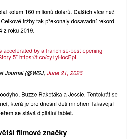
lal kolem 160 milionů dolarů. Dalších více než
. Celkové tržby tak překonaly dosavadní rekord
 4 z roku 2019.
 accelerated by a franchise-best opening
Story 5”
https://t.co/cy1yHocEpL
et Journal (@WSJ)
June 21, 2026
oodyho, Buzze Rakeťáka a Jessie. Tentokrát se
cí, která je pro dnešní děti mnohem lákavější
eřem se stává digitální tablet.
jvětší filmové značky