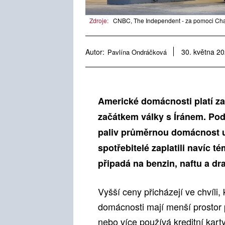
Zdroje:
CNBC, The Independent - za pomoci Cha
Autor:
Pavlína Ondráčková
30. května 2
Americké domácnosti platí za
začátkem války s Íránem. Pod
paliv průměrnou domácnost u
spotřebitelé zaplatili navíc t
připadá na benzin, naftu a dra
Vyšší ceny přicházejí ve chvíl
domácnosti mají menší prostor p
nebo více používá kreditní kart