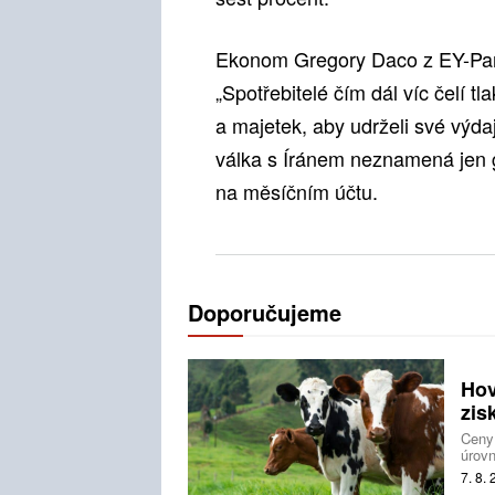
Ekonom Gregory Daco z EY-Part
„Spotřebitelé čím dál víc čelí tl
a majetek, aby udrželi své výda
válka s Íránem neznamená jen ge
na měsíčním účtu.
Doporučujeme
Hov
zis
Ceny
úrovn
nezůs
7. 8.
svíra