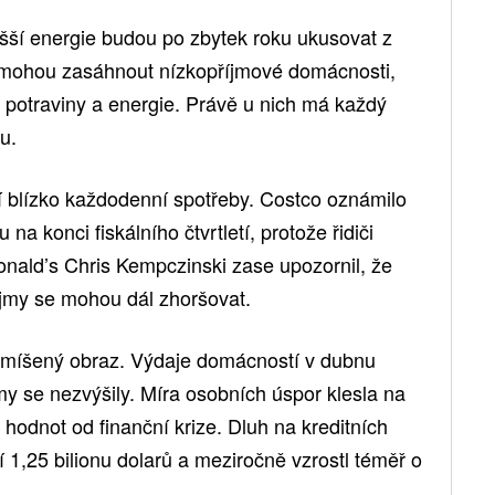
yšší energie budou po zbytek roku ukusovat z
ce mohou zasáhnout nízkopříjmové domácnosti,
za potraviny a energie. Právě u nich má každý
u.
tojí blízko každodenní spotřeby. Costco oznámilo
na konci fiskálního čtvrtletí, protože řidiči
Donald’s Chris Kempczinski zase upozornil, že
říjmy se mohou dál zhoršovat.
 smíšený obraz. Výdaje domácností v dubnu
jmy se nezvýšily. Míra osobních úspor klesla na
 hodnot od finanční krize. Dluh na kreditních
í 1,25 bilionu dolarů a meziročně vzrostl téměř o