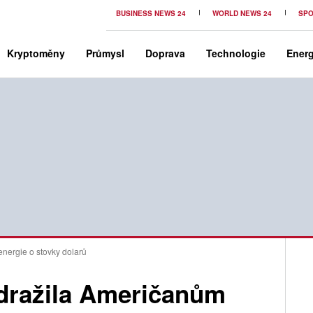
BUSINESS NEWS 24
WORLD NEWS 24
SPO
Kryptoměny
Průmysl
Doprava
Technologie
Energ
nergie o stovky dolarů
zdražila Američanům