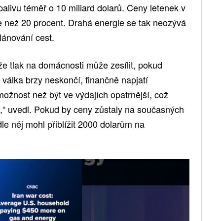
palivu téměř o 10 miliard dolarů. Ceny letenek v
e než 20 procent. Drahá energie se tak neozývá
plánování cest.
že tlak na domácnosti může zesílit, pokud
 válka brzy neskončí, finančně napjatí
možnost než být ve výdajích opatrnější, což
,“ uvedl. Pokud by ceny zůstaly na současných
le něj mohl přiblížit 2000 dolarům na