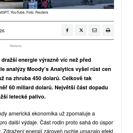
tGPT, YouTube, Foto: Reuters
026
Reklama
 dražší energie výrazně víc než před
le analýzy Moody’s Analytics vyšel růst cen
ž na zhruba 450 dolarů. Celkově tak
éměř 60 miliard dolarů. Největší část dopadu
žší letecké palivo.
i, kdy americká ekonomika už zpomaluje a
ro další výdaje. Část rodin proto sahá do úspor
y. Zdražení energií zároveň rychle umazalo efekt