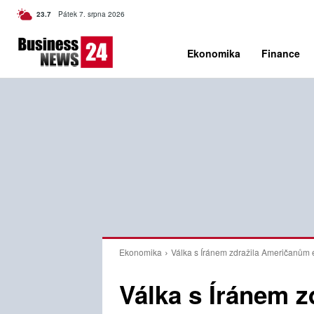
C
23.7
Pátek 7. srpna 2026
Czech
Ekonomika
Finance
Ekonomika
Válka s Íránem zdražila Američanům e
Válka s Íránem 