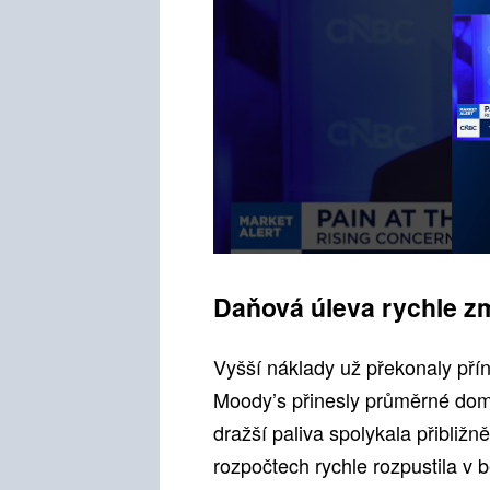
Daňová úleva rychle z
Vyšší náklady už překonaly přín
Moody’s přinesly průměrné dom
dražší paliva spolykala přibližn
rozpočtech rychle rozpustila v b