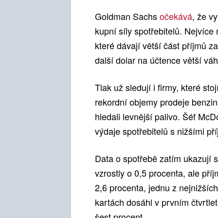
Goldman Sachs
očekává
, že v
kupní síly spotřebitelů. Nejví
které dávají větší část příjmů 
další dolar na účtence větší váh
Tlak už sledují i firmy, které s
rekordní objemy prodeje benzinu 
hledali levnější palivo. Šéf Mc
výdaje spotřebitelů s nižšími p
Data o spotřebě zatím ukazují
vzrostly o 0,5 procenta, ale pří
2,6 procenta, jednu z nejnižších
kartách dosáhl v prvním čtvrtlet
šest procent.