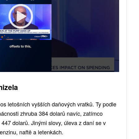
mizela
os letošních vyšších daňových vratků. Ty podle
ácnosti zhruba 384 dolarů navíc, zatímco
ě 447 dolarů. Jinými slovy, úleva z daní se v
enzinu, naftě a letenkách.