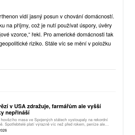
henon vidí jasný posun v chování domácností.
aku na příjmy, což je nutí používat úspory, úvěry
jové vzorce,“ řekl. Pro americké domácnosti tak
opolitické riziko. Stále víc se mění v položku
ězí v USA zdražuje, farmářům ale vyšší
ky nepřináší
 hovězího masa ve Spojených státech vystoupaly na rekordní
ě. Spotřebitelé platí výrazně víc než před rokem, peníze ale
távají farmářům, zpracovatelům ani restauracím. Celý řetězec
 2026
jí nedostatek dobytka a prudce rostoucí náklady.