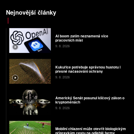
Nejnovější články
AI boom zatím neznamená více
pracovních míst
9. 8. 2026
Kukuřice potřebuje správnou hustotu i
přesné načasování ochrany
9. 8. 2026
Americký Senát posunul klíčový zákon o
kryptoměnách
9. 8. 2026
Mobilní chlazení může otevřít biologickým
přípravkům cestu na odlehlé farmy