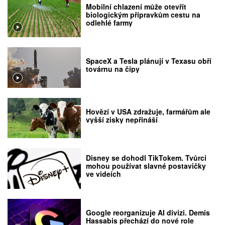
Mobilní chlazení může otevřít
biologickým přípravkům cestu na
odlehlé farmy
SpaceX a Tesla plánují v Texasu obří
továrnu na čipy
Hovězí v USA zdražuje, farmářům ale
vyšší zisky nepřináší
Disney se dohodl TikTokem. Tvůrci
mohou používat slavné postavičky
ve videích
Google reorganizuje AI divizi. Demis
Hassabis přechází do nové role