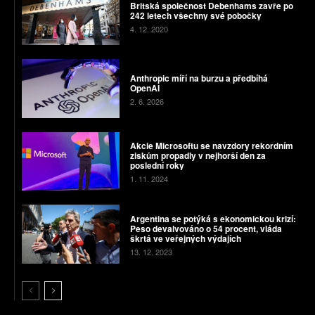
Britská společnost Debenhams zavře po
242 letech všechny své pobočky
4. 12. 2020
Anthropic míří na burzu a předbíhá
OpenAI
2. 6. 2026
Akcie Microsoftu se navzdory rekordním
ziskům propadly v nejhorší den za
poslední roky
1. 11. 2024
Argentina se potýká s ekonomickou krizí:
Peso devalvováno o 54 procent, vláda
škrtá ve veřejných výdajích
13. 12. 2023