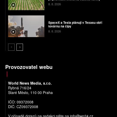
8. 8. 2026
SpaceX a Tesla plánují v Texasu obří
továrnu na čipy
8. 8. 2026
Provozovatel webu
World News Media, s.r.o.
Rybná 716/24
Staré Město, 110 00 Praha
IČO: 09372008
DIČ: CZ09372008
V případě dotazů na redakci pište na
info@wn24.cz