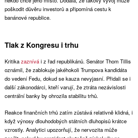
někdo chce jeho místo. Dodala, že takový vývoj může
poškodit důvěru investorů a připomíná cestu k
banánové republice.
Tlak z Kongresu i trhu
Kritika
zaznívá
i z řad republikánů. Senátor Thom Tillis
oznámil, že zablokuje jakéhokoli Trumpova kandidáta
do vedení Fedu, dokud se kauza nevyjasní. Přidali se i
další zákonodárci, kteří varují, že ztráta nezávislosti
centrální banky by ohrozila stabilitu trhů.
Reakce finančních trhů zatím zůstává relativně klidná, i
když výnosy dlouhodobých státních dluhopisů krátce
vzrostly. Analytici upozorňují, že nervozita může