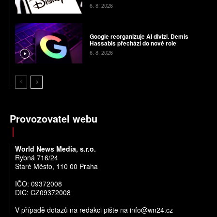
6. 8. 2026
Google reorganizuje AI divizi. Demis
Hassabis přechází do nové role
6. 8. 2026
Provozovatel webu
World News Media, s.r.o.
Rybná 716/24
Staré Město, 110 00 Praha
IČO: 09372008
DIČ: CZ09372008
V případě dotazů na redakci pište na
info@wn24.cz