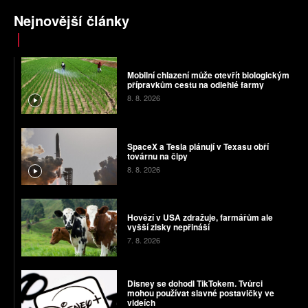
Nejnovější články
Mobilní chlazení může otevřít biologickým
přípravkům cestu na odlehlé farmy
8. 8. 2026
SpaceX a Tesla plánují v Texasu obří
továrnu na čipy
8. 8. 2026
Hovězí v USA zdražuje, farmářům ale
vyšší zisky nepřináší
7. 8. 2026
Disney se dohodl TikTokem. Tvůrci
mohou používat slavné postavičky ve
videích