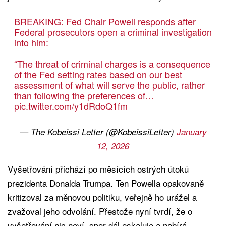
BREAKING: Fed Chair Powell responds after
Federal prosecutors open a criminal investigation
into him:
“The threat of criminal charges is a consequence
of the Fed setting rates based on our best
assessment of what will serve the public, rather
than following the preferences of…
pic.twitter.com/y1dRdoQ1fm
— The Kobeissi Letter (@KobeissiLetter)
January
12, 2026
Vyšetřování přichází po měsících ostrých útoků
prezidenta Donalda Trumpa. Ten Powella opakovaně
kritizoval za měnovou politiku, veřejně ho urážel a
zvažoval jeho odvolání. Přestože nyní tvrdí, že o
vyšetřování nic neví, spor dál eskaluje a nabírá