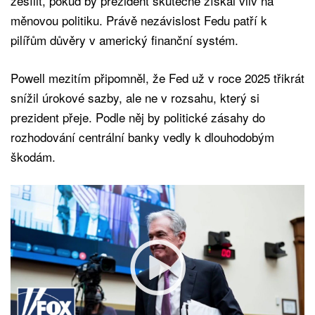
zesílit, pokud by prezident skutečně získal vliv na
měnovou politiku. Právě nezávislost Fedu patří k
pilířům důvěry v americký finanční systém.
Powell mezitím připomněl, že Fed už v roce 2025 třikrát
snížil úrokové sazby, ale ne v rozsahu, který si
prezident přeje. Podle něj by politické zásahy do
rozhodování centrální banky vedly k dlouhodobým
škodám.