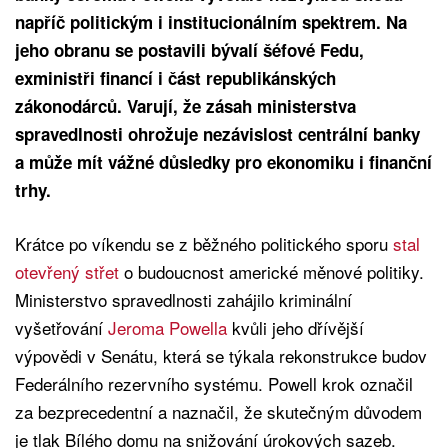
napříč politickým i institucionálním spektrem. Na
jeho obranu se postavili bývalí šéfové Fedu,
exministři financí i část republikánských
zákonodárců. Varují, že zásah ministerstva
spravedlnosti ohrožuje nezávislost centrální banky
a může mít vážné důsledky pro ekonomiku i finanční
trhy.
Krátce po víkendu se z běžného politického sporu
stal
otevřený střet
o budoucnost americké měnové politiky.
Ministerstvo spravedlnosti zahájilo kriminální
vyšetřování
Jeroma Powella
kvůli jeho dřívější
výpovědi v Senátu, která se týkala rekonstrukce budov
Federálního rezervního systému. Powell krok označil
za bezprecedentní a naznačil, že skutečným důvodem
je tlak Bílého domu na snižování úrokových sazeb.