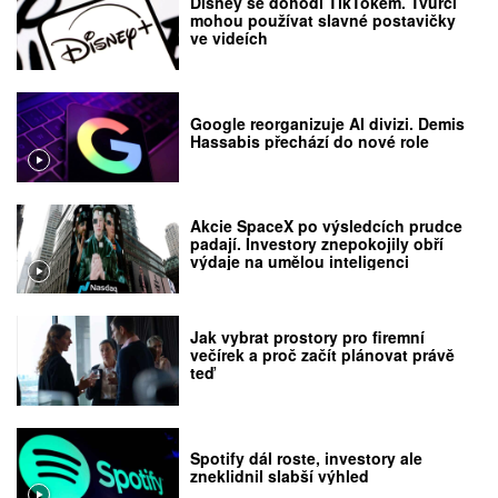
Disney se dohodl TikTokem. Tvůrci
mohou používat slavné postavičky
ve videích
Google reorganizuje AI divizi. Demis
Hassabis přechází do nové role
Akcie SpaceX po výsledcích prudce
padají. Investory znepokojily obří
výdaje na umělou inteligenci
Jak vybrat prostory pro firemní
večírek a proč začít plánovat právě
teď
Spotify dál roste, investory ale
zneklidnil slabší výhled