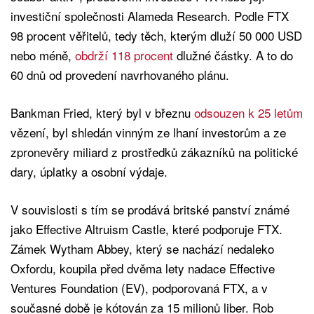
investiční společnosti Alameda Research. Podle FTX
98 procent věřitelů, tedy těch, kterým dluží 50 000 USD
nebo méně,
obdrží 118 procent
dlužné částky. A to do
60 dnů od provedení navrhovaného plánu.
Bankman Fried, který byl v březnu
odsouzen k 25 letům
vězení, byl shledán vinným ze lhaní investorům a ze
zpronevěry miliard z prostředků zákazníků na politické
dary, úplatky a osobní výdaje.
V souvislosti s tím se prodává britské panství známé
jako Effective Altruism Castle, které podporuje FTX.
Zámek Wytham Abbey, který se nachází nedaleko
Oxfordu, koupila před dvěma lety nadace Effective
Ventures Foundation (EV), podporovaná FTX, a v
současné době je kótován za 15 milionů liber. Rob