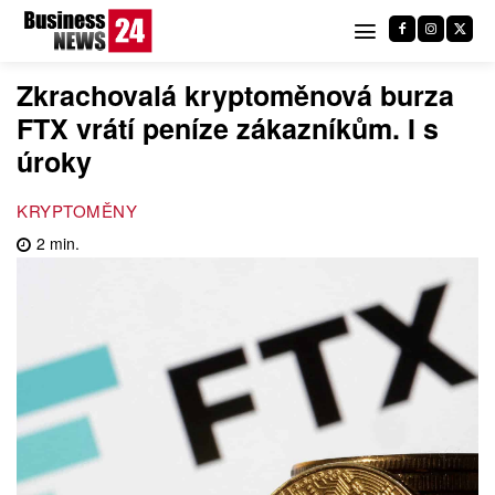
Zkrachovalá kryptoměnová burza
FTX vrátí peníze zákazníkům. I s
úroky
KRYPTOMĚNY
2
min.