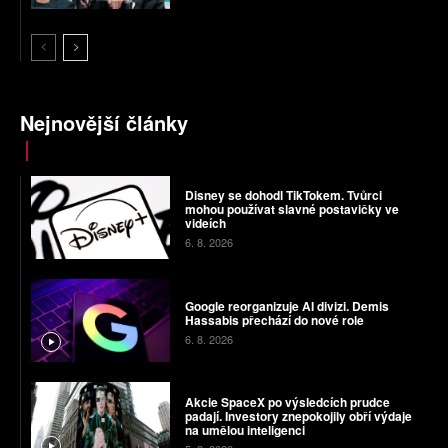
Nejnovější články
Disney se dohodl TikTokem. Tvůrci
mohou používat slavné postavičky ve
videích
6. 8. 2026
Google reorganizuje AI divizi. Demis
Hassabis přechází do nové role
6. 8. 2026
Akcie SpaceX po výsledcích prudce
padají. Investory znepokojily obří výdaje
na umělou inteligenci