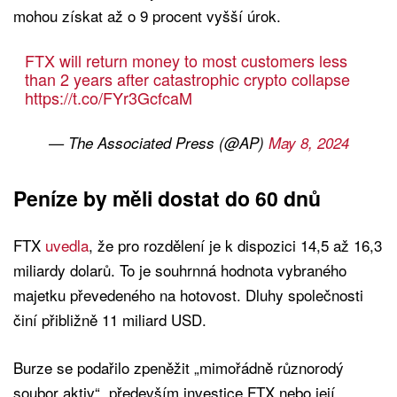
mohou získat až o 9 procent vyšší úrok.
FTX will return money to most customers less
than 2 years after catastrophic crypto collapse
https://t.co/FYr3GcfcaM
— The Associated Press (@AP)
May 8, 2024
Peníze by měli dostat do 60 dnů
FTX
uvedla
, že pro rozdělení je k dispozici 14,5 až 16,3
miliardy dolarů. To je souhrnná hodnota vybraného
majetku převedeného na hotovost. Dluhy společnosti
činí přibližně 11 miliard USD.
Burze se podařilo zpeněžit „mimořádně různorodý
soubor aktiv“, především investice FTX nebo její