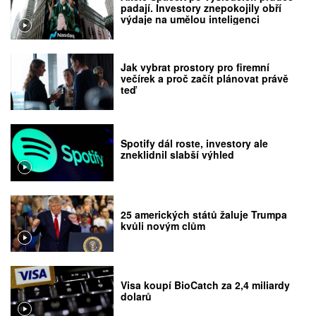
padají. Investory znepokojily obří
výdaje na umělou inteligenci
Jak vybrat prostory pro firemní
večírek a proč začít plánovat právě
teď
Spotify dál roste, investory ale
zneklidnil slabší výhled
25 amerických států žaluje Trumpa
kvůli novým clům
Visa koupí BioCatch za 2,4 miliardy
dolarů