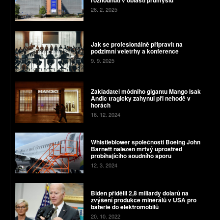
rozhodnutí v oblasti průmyslu
26. 2. 2025
Jak se profesionálně připravit na
podzimní veletrhy a konference
9. 9. 2025
Zakladatel módního gigantu Mango Isak
Andic tragicky zahynul při nehodě v
horách
16. 12. 2024
Whistleblower společnosti Boeing John
Barnett nalezen mrtvý uprostřed
probíhajícího soudního sporu
12. 3. 2024
Biden přidělil 2,8 miliardy dolarů na
zvýšení produkce minerálů v USA pro
baterie do elektromobilů
20. 10. 2022