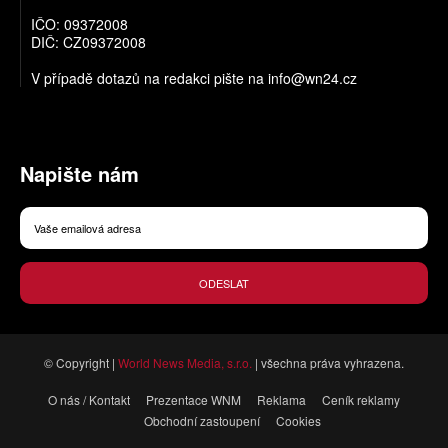
IČO: 09372008
DIČ: CZ09372008
V případě dotazů na redakci pište na
info@wn24.cz
Napište nám
ODESLAT
© Copyright |
World News Media, s.r.o.
| všechna práva vyhrazena.
O nás / Kontakt
Prezentace WNM
Reklama
Ceník reklamy
Obchodní zastoupení
Cookies