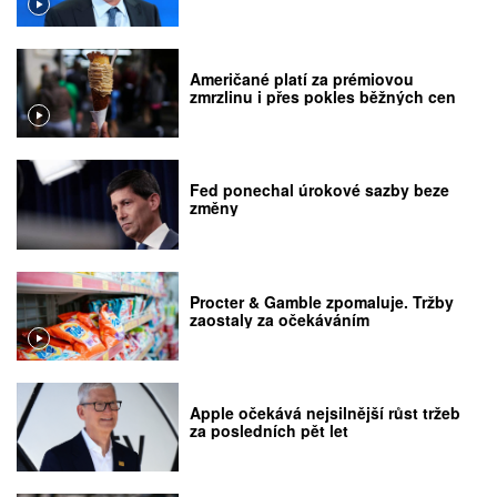
Američané platí za prémiovou
zmrzlinu i přes pokles běžných cen
Fed ponechal úrokové sazby beze
změny
Procter & Gamble zpomaluje. Tržby
zaostaly za očekáváním
Apple očekává nejsilnější růst tržeb
za posledních pět let