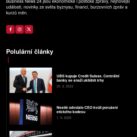
Business News 24 jsou ekonomické i politické zprávy, nejnovější
události, novinky ze světa byznysu, financí, burzovních zpráv a
kurzů měn.
Polulární články
UBS kupuje Credit Suisse. Centrální
banky se snaží uklidnit trhy
20. 3. 2023
Nestlé odvolalo CEO kvůli porušení
etického kodexu
1. 9. 2025