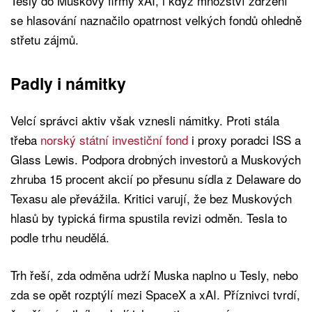
Tesly do Muskovy firmy xAI, i když množství zdržení
se hlasování naznačilo opatrnost velkých fondů ohledně
střetu zájmů.
Padly i námitky
Velcí správci aktiv však vznesli námitky. Proti stála
třeba
norský státní investiční fond
i proxy poradci ISS a
Glass Lewis. Podpora drobných investorů a Muskových
zhruba 15 procent akcií po přesunu sídla z Delaware do
Texasu ale převážila. Kritici varují, že bez Muskových
hlasů by typická firma spustila revizi odměn. Tesla to
podle trhu neudělá.
Trh řeší, zda odměna udrží Muska naplno u Tesly, nebo
zda se opět rozptýlí mezi SpaceX a xAI. Příznivci tvrdí,