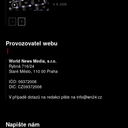
4. 8. 2026
Provozovatel webu
World News Media, s.r.o.
Rybná 716/24
Staré Město, 110 00 Praha
IČO: 09372008
DIČ: CZ09372008
V případě dotazů na redakci pište na
info@wn24.cz
Napište nám