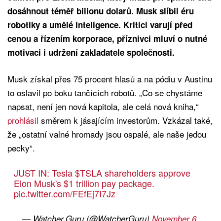
dosáhnout téměř bilionu dolarů. Musk slíbil éru
robotiky a umělé inteligence. Kritici varují před
cenou a řízením korporace, příznivci mluví o nutné
motivaci i udržení zakladatele společnosti.
Musk získal přes 75 procent hlasů a na pódiu v Austinu
to oslavil po boku tančících robotů. „Co se chystáme
napsat, není jen nová kapitola, ale celá nová kniha,“
prohlásil
směrem k jásajícím investorům. Vzkázal také,
že „ostatní valné hromady jsou ospalé, ale naše jedou
pecky“.
JUST IN: Tesla
$TSLA
shareholders approve
Elon Musk's $1 trillion pay package.
pic.twitter.com/FEfEj7I7Jz
— Watcher.Guru (@WatcherGuru)
November 6,