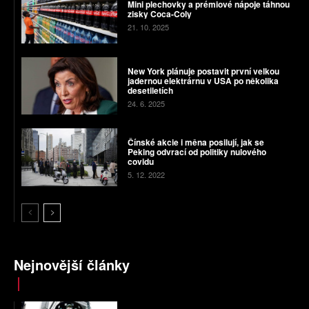
Mini plechovky a prémiové nápoje táhnou
zisky Coca-Coly
21. 10. 2025
New York plánuje postavit první velkou
jadernou elektrárnu v USA po několika
desetiletích
24. 6. 2025
Čínské akcie i měna posilují, jak se
Peking odvrací od politiky nulového
covidu
5. 12. 2022
Nejnovější články