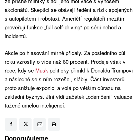
že přísné milníky sladí jeho motivace s výnosem
akcionářů. Skeptici se obávají ředění a rizik spojených
s autopilotem i robotaxi. Američtí regulátoři mezitím
prověřují funkce „full self-driving“ po sérii nehod a
incidentů.
Akcie po hlasování mírně přidaly. Za posledního půl
roku vzrostly o více než 60 procent. Prodeje však v
roce, kdy se
Musk
politicky přimkl k Donaldu Trumpovi
a následně se s ním rozešel, slábly. Část investorů
proto snižuje expozici a volá po větším důrazu na
základní byznys. Jiní vidí začátek „odemčení“ valuace
tažené umělou inteligencí.
Doporučujeme