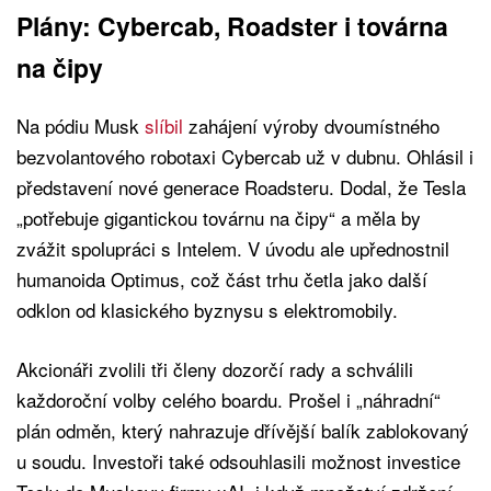
Plány: Cybercab, Roadster i továrna
na čipy
Na pódiu Musk
slíbil
zahájení výroby dvoumístného
bezvolantového robotaxi Cybercab už v dubnu. Ohlásil i
představení nové generace Roadsteru. Dodal, že Tesla
„potřebuje gigantickou továrnu na čipy“ a měla by
zvážit spolupráci s Intelem. V úvodu ale upřednostnil
humanoida Optimus, což část trhu četla jako další
odklon od klasického byznysu s elektromobily.
Akcionáři zvolili tři členy dozorčí rady a schválili
každoroční volby celého boardu. Prošel i „náhradní“
plán odměn, který nahrazuje dřívější balík zablokovaný
u soudu. Investoři také odsouhlasili možnost investice