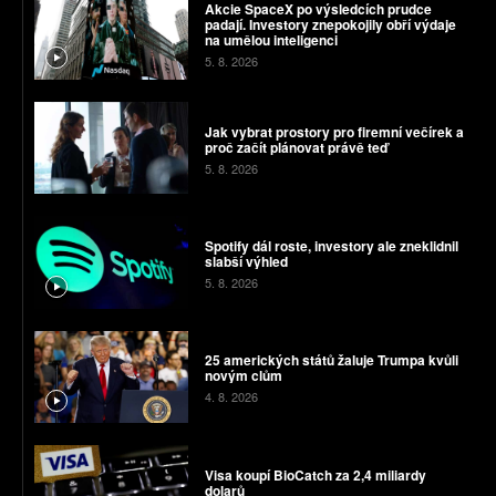
Akcie SpaceX po výsledcích prudce
padají. Investory znepokojily obří výdaje
na umělou inteligenci
5. 8. 2026
Jak vybrat prostory pro firemní večírek a
proč začít plánovat právě teď
5. 8. 2026
Spotify dál roste, investory ale zneklidnil
slabší výhled
5. 8. 2026
25 amerických států žaluje Trumpa kvůli
novým clům
4. 8. 2026
Visa koupí BioCatch za 2,4 miliardy
dolarů