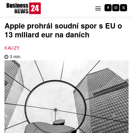
Apple prohrál soudní spor s EU o
13 miliard eur na daních
KAUZY
3
min.