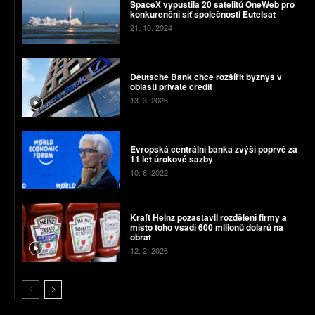
SpaceX vypustila 20 satelitů OneWeb pro
konkurenční síť společnosti Eutelsat
21. 10. 2024
Deutsche Bank chce rozšířit byznys v
oblasti private credit
13. 3. 2026
Evropská centrální banka zvýší poprvé za
11 let úrokové sazby
10. 6. 2022
Kraft Heinz pozastavil rozdělení firmy a
místo toho vsadí 600 milionů dolarů na
obrat
12. 2. 2026