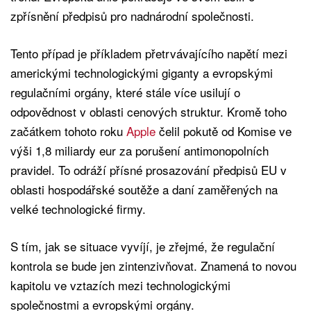
zpřísnění předpisů pro nadnárodní společnosti.
Tento případ je příkladem přetrvávajícího napětí mezi
americkými technologickými giganty a evropskými
regulačními orgány, které stále více usilují o
odpovědnost v oblasti cenových struktur. Kromě toho
začátkem tohoto roku
Apple
čelil pokutě od Komise ve
výši 1,8 miliardy eur za porušení antimonopolních
pravidel. To odráží přísné prosazování předpisů EU v
oblasti hospodářské soutěže a daní zaměřených na
velké technologické firmy.
S tím, jak se situace vyvíjí, je zřejmé, že regulační
kontrola se bude jen zintenzivňovat. Znamená to novou
kapitolu ve vztazích mezi technologickými
společnostmi a evropskými orgány.