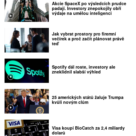
Akcie SpaceX po výsledcích prudce
padají. Investory znepokojily obří
výdaje na umělou inteligenci
Jak vybrat prostory pro firemní
večírek a proč začít plánovat právě
teď
Spotify dál roste, investory ale
zneklidnil slabší výhled
25 amerických států žaluje Trumpa
kvůli novým clům
Visa koupí BioCatch za 2,4 miliardy
dolarů