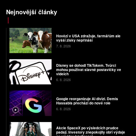
Nejnovější články
Hovězí v USA zdražuje, farmářům ale
vyšší zisky nepřináší
7. 8. 2026
Disney se dohodl TikTokem. Tvůrci
mohou používat slavné postavičky ve
videích
6. 8. 2026
Google reorganizuje AI divizi. Demis
Hassabis přechází do nové role
6. 8. 2026
Akcie SpaceX po výsledcích prudce
padají. Investory znepokojily obří výdaje