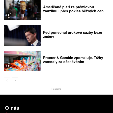
Američané platí za prémiovou
zmrzlinu i přes pokles běžných cen
Fed ponechal úrokové sazby beze
změny
Procter & Gamble zpomaluje. Tržby
zaostaly za očekáváním
Reklama
O nás