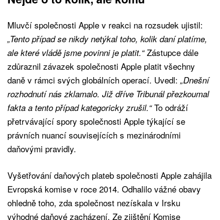
Mluvčí společnosti Apple v reakci na rozsudek ujistil:
„Tento případ se nikdy netýkal toho, kolik daní platíme,
Zástupce dále
ale které vládě jsme povinni je platit.“
zdůraznil závazek společnosti Apple platit všechny
daně v rámci svých globálních operací. Uvedl:
„Dnešní
rozhodnutí nás zklamalo. Již dříve Tribunál přezkoumal
To odráží
fakta a tento případ kategoricky zrušil.“
přetrvávající spory společnosti Apple týkající se
právních nuancí souvisejících s mezinárodními
daňovými pravidly.
Vyšetřování daňových plateb společnosti Apple zahájila
Evropská komise v roce 2014. Odhalilo vážné obavy
ohledně toho, zda společnost nezískala v Irsku
výhodné daňové zacházení. Ze zjištění Komise