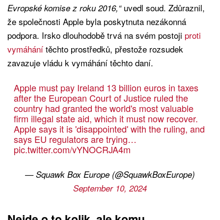
uvedl soud. Zdůraznil,
Evropské komise z roku 2016,“
že společnosti Apple byla poskytnuta nezákonná
podpora. Irsko dlouhodobě trvá na svém postoji
proti
vymáhání
těchto prostředků, přestože rozsudek
zavazuje vládu k vymáhání těchto daní.
Apple must pay Ireland 13 billion euros in taxes
after the European Court of Justice ruled the
country had granted the world's most valuable
firm illegal state aid, which it must now recover.
Apple says it is 'disappointed' with the ruling, and
says EU regulators are trying…
pic.twitter.com/vYNOCRJA4m
— Squawk Box Europe (@SquawkBoxEurope)
September 10, 2024
Nejde o to kolik, ale komu