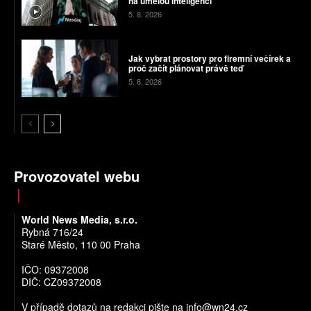
na umělou inteligenci
5. 8. 2026
Jak vybrat prostory pro firemní večírek a
proč začít plánovat právě teď
5. 8. 2026
Provozovatel webu
World News Media, s.r.o.
Rybná 716/24
Staré Město, 110 00 Praha
IČO: 09372008
DIČ: CZ09372008
V případě dotazů na redakci pište na
info@wn24.cz