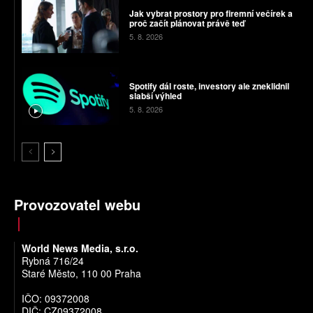
Jak vybrat prostory pro firemní večírek a
proč začít plánovat právě teď
5. 8. 2026
Spotify dál roste, investory ale zneklidnil
slabší výhled
5. 8. 2026
Provozovatel webu
World News Media, s.r.o.
Rybná 716/24
Staré Město, 110 00 Praha
IČO: 09372008
DIČ: CZ09372008