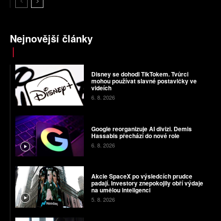
Nejnovější články
Disney se dohodl TikTokem. Tvůrci
mohou používat slavné postavičky ve
videích
6. 8. 2026
Google reorganizuje AI divizi. Demis
Hassabis přechází do nové role
6. 8. 2026
Akcie SpaceX po výsledcích prudce
padají. Investory znepokojily obří výdaje
na umělou inteligenci
5. 8. 2026