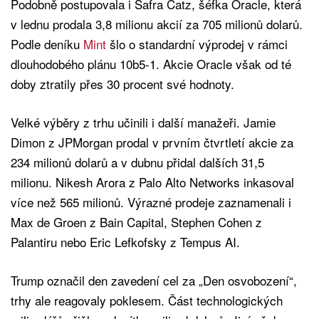
Podobně postupovala i Safra Catz, šéfka Oracle, která
v lednu prodala 3,8 milionu akcií za 705 milionů dolarů.
Podle deníku
Mint
šlo o standardní výprodej v rámci
dlouhodobého plánu 10b5-1. Akcie Oracle však od té
doby ztratily přes 30 procent své hodnoty.
Velké výběry z trhu učinili i další manažeři. Jamie
Dimon z JPMorgan prodal v prvním čtvrtletí akcie za
234 milionů dolarů a v dubnu přidal dalších 31,5
milionu. Nikesh Arora z Palo Alto Networks inkasoval
více než 565 milionů. Výrazné prodeje zaznamenali i
Max de Groen z Bain Capital, Stephen Cohen z
Palantiru nebo Eric Lefkofsky z Tempus AI.
Trump označil den zavedení cel za „Den osvobození“,
trhy ale reagovaly poklesem. Část technologických