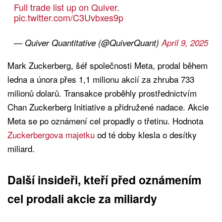
Full trade list up on Quiver.
pic.twitter.com/C3Uvbxes9p
— Quiver Quantitative (@QuiverQuant)
April 9, 2025
Mark Zuckerberg, šéf společnosti Meta, prodal během
ledna a února přes 1,1 milionu akcií za zhruba 733
milionů dolarů. Transakce proběhly prostřednictvím
Chan Zuckerberg Initiative a přidružené nadace. Akcie
Meta se po oznámení cel propadly o třetinu. Hodnota
Zuckerbergova majetku
od té doby klesla o desítky
miliard.
Další insideři, kteří před oznámením
cel prodali akcie za miliardy