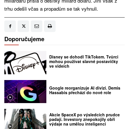
miliardářů přišla o desítky miliard dolarů. Jiní však z
trhu odešli včas a propadům se tak vyhnuli.
Doporučujeme
Disney se dohodl TikTokem. Tvůrci
mohou používat slavné postavičky
ve videích
Google reorganizuje AI divizi. Demis
Hassabis přechází do nové role
Akcie SpaceX po výsledcích prudce
padají. Investory znepokojily obří
výdaje na umělou inteligenci