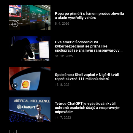
Ropa po příměří s Íránem prudce zlevnila
a akcie vystřelily vzhůru
8. 4. 2026
Dva američtí odborníci na
kyberbezpečnost se přiznali ke
spolupráci se známým ransomwarovým
gangem BlackCat
31. 12. 2025
Společnost Shell zaplatí v Nigérii kvůli
ropné skvrně 111 milionů dolarů
13. 8. 2021
Tvůrce ChatGPT je vyšetřován kvůli
ochraně osobních údajů a nesprávným
odpovědím
14. 7. 2023