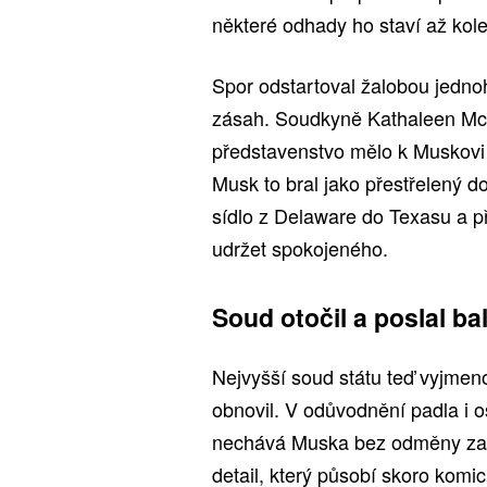
některé odhady ho staví až kole
Spor odstartoval žalobou jednoh
zásah. Soudkyně Kathaleen McCo
představenstvo mělo k Muskovi a
Musk to bral jako přestřelený d
sídlo z Delaware do Texasu a př
udržet spokojeného.
Soud otočil a poslal ba
Nejvyšší soud státu teď vyjmen
obnovil. V odůvodnění padla i o
nechává Muska bez odměny za ča
detail, který působí skoro komi