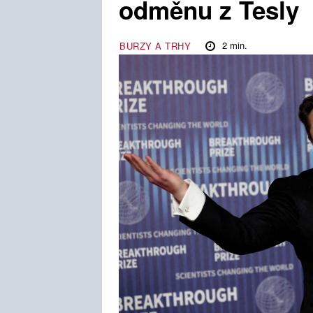
odměnu z Tesly
2
min.
BURZY A TRHY