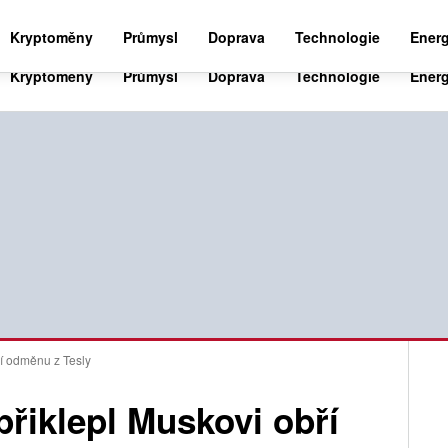
BUSINESS NEWS 24
WORLD NEWS 24
SPO
Kryptoměny
Průmysl
Doprava
Technologie
Energ
í odměnu z Tesly
řiklepl Muskovi obří