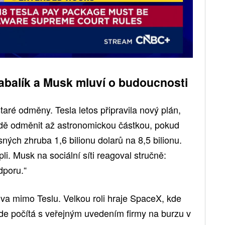
gabalík a Musk mluví o budoucnosti
aré odměny. Tesla letos připravila nový plán,
ádě odměnit až astronomickou částkou, pokud
ých zhruba 1,6 bilionu dolarů na 8,5 bilionu.
i. Musk na sociální síti reagoval stručně:
dporu.“
tiva mimo Teslu. Velkou roli hraje SpaceX, kde
de počítá s veřejným uvedením firmy na burzu v