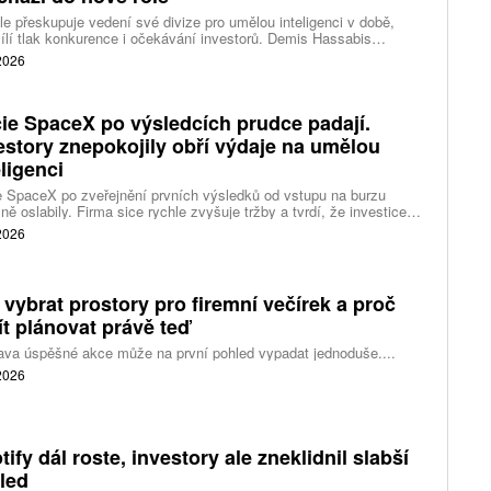
e přeskupuje vedení své divize pro umělou inteligenci v době,
ílí tlak konkurence i očekávání investorů. Demis Hassabis
vá každodenní řízení DeepMind a zaměří se na vývoj pokročilé
 2026
 inteligence i její dopad na společnost.
ie SpaceX po výsledcích prudce padají.
estory znepokojily obří výdaje na umělou
eligenci
 SpaceX po zveřejnění prvních výsledků od vstupu na burzu
ně oslabily. Firma sice rychle zvyšuje tržby a tvrdí, že investice
ělé inteligence se vracejí mnohem rychleji než dříve, investoři ale
 2026
eší, zda je tempo rekordních výdajů dlouhodobě udržitelné.
 vybrat prostory pro firemní večírek a proč
ít plánovat právě teď
ava úspěšné akce může na první pohled vypadat jednoduše....
 2026
tify dál roste, investory ale zneklidnil slabší
led