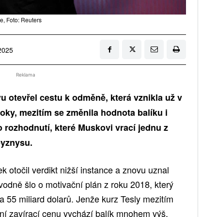
, Foto: Reuters
 2025
Reklama
u otevřel cestu k odměně, která vznikla už v
roky, mezitím se změnila hodnota balíku i
o rozhodnutí, které Muskovi vrací jednu z
byznysu.
otočil verdikt nižší instance a znovu uznal
ůvodně šlo o motivační plán z roku 2018, který
 55 miliard dolarů. Jenže kurz Tesly mezitím
ční zavírací cenu vychází balík mnohem výš,