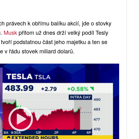
 právech k obřímu balíku akcií, jde o stovky
ů.
Musk
přitom už dnes drží velký podíl Tesly
tvoří podstatnou část jeho majetku a ten se
 v řádu stovek miliard dolarů.