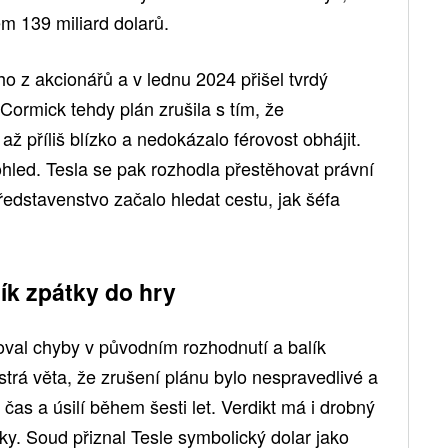
m 139 miliard dolarů.
o z akcionářů a v lednu 2024 přišel tvrdý
rmick tehdy plán zrušila s tím, že
ž příliš blízko a nedokázalo férovost obhájit.
ohled. Tesla se pak rozhodla přestěhovat právní
edstavenstvo začalo hledat cestu, jak šéfa
lík zpátky do hry
oval chyby v původním rozhodnutí a balík
strá věta, že zrušení plánu bylo nespravedlivé a
s a úsilí během šesti let. Verdikt má i drobný
cky. Soud přiznal Tesle symbolický dolar jako