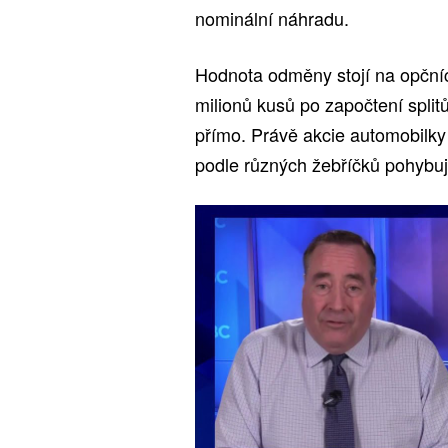
nominální náhradu.
Hodnota odměny stojí na opčních
milionů kusů po započtení split
přímo. Právě akcie automobilky 
podle různých žebříčků pohybuje