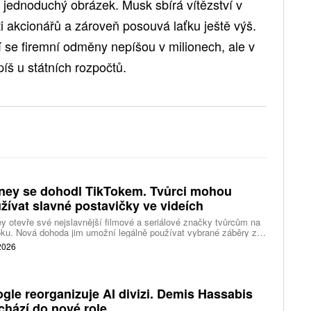
ří jednoduchý obrázek. Musk sbírá vítězství v
ti akcionářů a zároveň posouvá laťku ještě výš.
í se firemní odměny nepíšou v milionech, ale v
íš u státních rozpočtů.
ney se dohodl TikTokem. Tvůrci mohou
žívat slavné postavičky ve videích
y otevře své nejslavnější filmové a seriálové značky tvůrcům na
ku. Nová dohoda jim umožní legálně používat vybrané záběry z
kce studia a sdílet vlastní videa také na platformě Disney Verts.
 2026
gle reorganizuje AI divizi. Demis Hassabis
chází do nové role