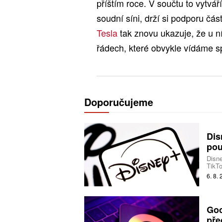
příštím roce. V součtu to vytvá
soudní síni, drží si podporu čás
Tesla
tak znovu ukazuje, že u n
řádech, které obvykle vídáme sp
Doporučujeme
Dis
pou
Disne
TikTo
produ
6. 8.
Goo
pře