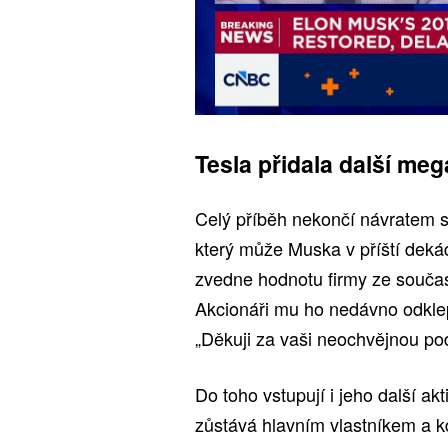
Tesla přidala další me
Celý příběh nekončí návratem st
který může Muska v příští dek
zvedne hodnotu firmy ze současn
Akcionáři mu ho nedávno odklepl
„Děkuji za vaši neochvějnou po
Do toho vstupují i jeho další ak
zůstává hlavním vlastníkem a k