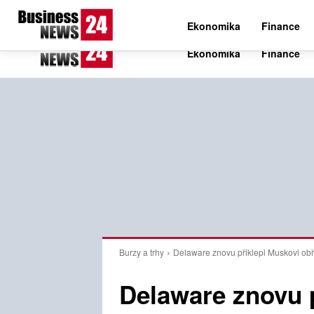
C
19.6
Pátek 7. srpna 2026
Czech
Ekonomika
Finance
Burzy a trhy
Delaware znovu přiklepl Muskovi obř
Delaware znovu p