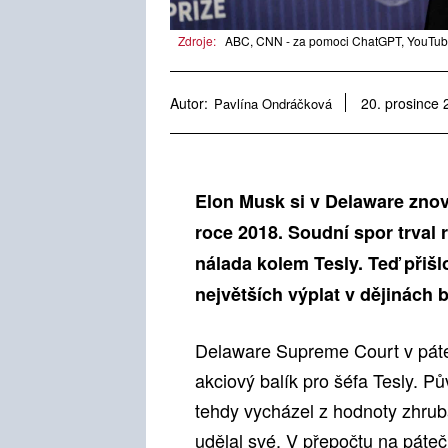
Zdroje:
ABC, CNN - za pomoci ChatGPT, YouTube
Autor:
Pavlína Ondráčková
20. prosince
Elon Musk si v Delaware znov
roce 2018. Soudní spor trval 
nálada kolem Tesly. Teď přišl
největších výplat v dějinách 
Delaware Supreme Court v pátek 
akciový balík pro šéfa Tesly. P
tehdy vycházel z hodnoty zhruba
udělal své. V přepočtu na páte