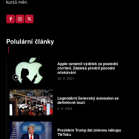
kurzů měn.
Polulární články
Apple oznámil výdělek za poslední
čtvrtletí. Zdaleka předčil původní
očekávání
30. 4. 2021
Legendární ženevský autosalon se
definitivně loučí
4. 6. 2024
Prezident Trump dal zelenou nákupu
TikToku