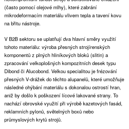
(často pomocí olejové mlhy), které zabrání
mikrodeformacím materiálu vlivem tepla a tavení kovu
na břitu nástroje.
V B2B sektoru se uplatňují dva hlavní směry využití
tohoto materiálu: výroba přesných strojírenských
komponentů z plných hliníkových bloků (slitin) a
zpracování velkoplošných kompozitních desek typu
Dibond či Alucobond. Velkou specialitou je frézování
přesných V-drážek do těchto alupanelů, které umožňuje
následné ohýbání materiálu s dokonalou ostrostí hran,
aniž by došlo k poškození lícové lakované strany. To
nachází obrovské využití při výrobě kazetových fasád,
reklamních pylonů, světelných boxů nebo
průmyslových krytů strojů.