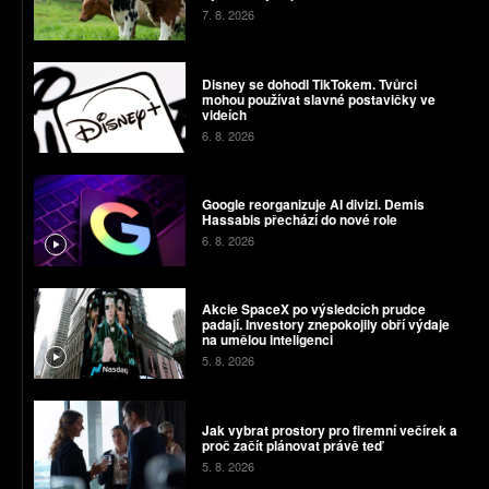
7. 8. 2026
Disney se dohodl TikTokem. Tvůrci
mohou používat slavné postavičky ve
videích
6. 8. 2026
Google reorganizuje AI divizi. Demis
Hassabis přechází do nové role
6. 8. 2026
Akcie SpaceX po výsledcích prudce
padají. Investory znepokojily obří výdaje
na umělou inteligenci
5. 8. 2026
Jak vybrat prostory pro firemní večírek a
proč začít plánovat právě teď
5. 8. 2026