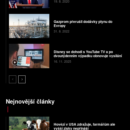
19. 8. 2020
Gazprom přerušil dodávky plynu do
Evropy
31. 8. 2022
Disney se dohodl s YouTube TV a po
dvoutýdenním výpadku obnovuje vysílání
16. 11. 2025
Nejnovější články
Hovězí v USA zdražuje, farmářům ale
vyšší zisky nepřináší