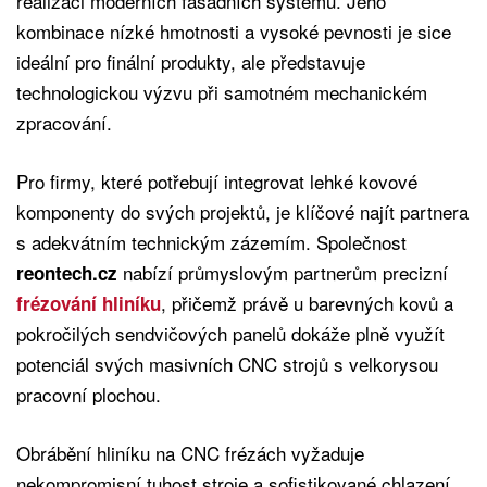
realizaci moderních fasádních systémů. Jeho
kombinace nízké hmotnosti a vysoké pevnosti je sice
ideální pro finální produkty, ale představuje
technologickou výzvu při samotném mechanickém
zpracování.
Pro firmy, které potřebují integrovat lehké kovové
komponenty do svých projektů, je klíčové najít partnera
s adekvátním technickým zázemím. Společnost
nabízí průmyslovým partnerům precizní
reontech.cz
, přičemž právě u barevných kovů a
frézování hliníku
pokročilých sendvičových panelů dokáže plně využít
potenciál svých masivních CNC strojů s velkorysou
pracovní plochou.
Obrábění hliníku na CNC frézách vyžaduje
nekompromisní tuhost stroje a sofistikované chlazení