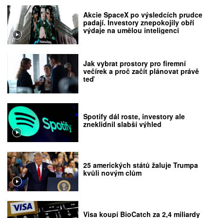
Akcie SpaceX po výsledcích prudce
padají. Investory znepokojily obří
výdaje na umělou inteligenci
Jak vybrat prostory pro firemní
večírek a proč začít plánovat právě
teď
Spotify dál roste, investory ale
zneklidnil slabší výhled
25 amerických států žaluje Trumpa
kvůli novým clům
Visa koupí BioCatch za 2,4 miliardy