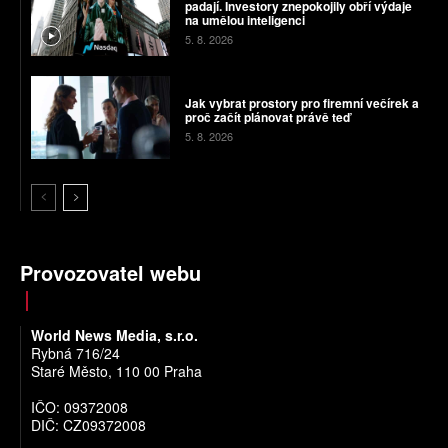
padají. Investory znepokojily obří výdaje
na umělou inteligenci
5. 8. 2026
Jak vybrat prostory pro firemní večírek a
proč začít plánovat právě teď
5. 8. 2026
Provozovatel webu
World News Media, s.r.o.
Rybná 716/24
Staré Město, 110 00 Praha
IČO: 09372008
DIČ: CZ09372008