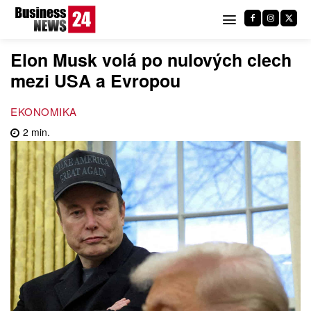
Elon Musk volá po nulových clech
mezi USA a Evropou
EKONOMIKA
2
min.