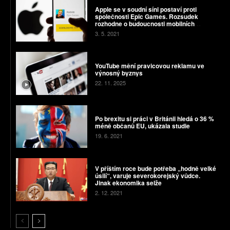
Apple se v soudní síni postaví proti
společnosti Epic Games. Rozsudek
rozhodne o budoucnosti mobilních
aplikací
3. 5. 2021
YouTube mění pravicovou reklamu ve
výnosný byznys
22. 11. 2025
Po brexitu si práci v Británii hledá o 36 %
méně občanů EU, ukázala studie
19. 6. 2021
V příštím roce bude potřeba „hodně velké
úsilí“, varuje severokorejský vůdce.
Jinak ekonomika selže
2. 12. 2021