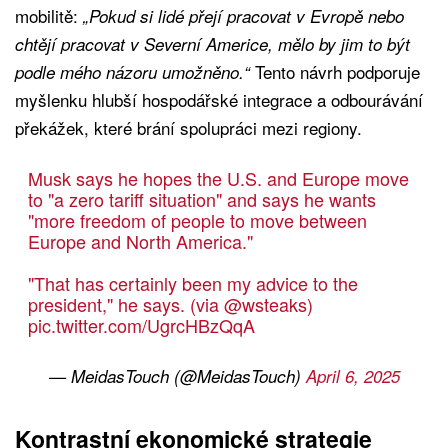
mobilitě:
„Pokud si lidé přejí pracovat v Evropě nebo
chtějí pracovat v Severní Americe, mělo by jim to být
Tento návrh podporuje
podle mého názoru umožněno.“
myšlenku hlubší hospodářské integrace a odbourávání
překážek, které brání spolupráci mezi regiony.
Musk says he hopes the U.S. and Europe move
to "a zero tariff situation" and says he wants
"more freedom of people to move between
Europe and North America."
"That has certainly been my advice to the
president," he says. (via
@wsteaks
)
pic.twitter.com/UgrcHBzQqA
— MeidasTouch (@MeidasTouch)
April 6, 2025
Kontrastní ekonomické strategie