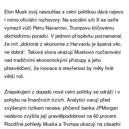
Elon Musk svůj nesouhlas s celní politikou dává najevo
i mimo oficiální rozhovory. Na sociální síti X se ostře
vymezil vůči Petru Navarrovi, Trumpovu klíčovému
obchodnímu poradci. V jednom příspěvku poznamenal,
že mít „doktorát z ekonomie z Harvardu je špatná věc,
ne dobrá“. Taková slova ukazují Muskovo rozčarování
nad tradičními ekonomickými přístupy a jeho
přesvědčení, že inovace a otevřenost by měly hrát
větší roli.
Znepokojení z dopadů nové celní politiky se odráží i v
pohybu na finančních trzích. Analytici varují před
zvýšeným rizikem recese, přičemž banka JPMorgan
nedávno zvýšila její pravděpodobnost na 60 procent.
Rozdílné pohledy Muska a Trumpa ukazují na zásadní