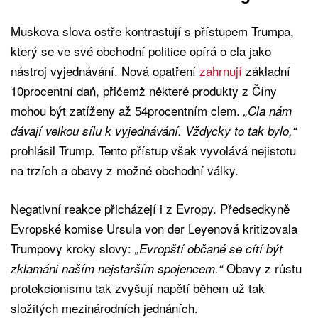
Muskova slova ostře kontrastují s přístupem Trumpa,
který se ve své obchodní politice opírá o cla jako
nástroj vyjednávání. Nová opatření
zahrnují
základní
10procentní daň, přičemž některé produkty z Číny
mohou být zatíženy až 54procentním clem.
„Cla nám
dávají velkou sílu k vyjednávání. Vždycky to tak bylo,“
prohlásil Trump. Tento přístup však vyvolává nejistotu
na trzích a obavy z možné obchodní války.
Negativní reakce přicházejí i z Evropy. Předsedkyně
Evropské komise Ursula von der Leyenová kritizovala
Trumpovy kroky slovy:
„Evropští občané se cítí být
Obavy z růstu
zklamáni naším nejstarším spojencem.“
protekcionismu tak zvyšují napětí během už tak
složitých mezinárodních jednáních.