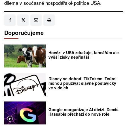
dilema v současné hospodářské politice USA.
Doporučujeme
Hovězí v USA zdražuje, farmářům ale
vyšší zisky nepřináší
Disney se dohodl TikTokem. Tvůrci
mohou používat slavné postavičky
ve videích
Google reorganizuje AI divizi. Demis
Hassabis přechází do nové role