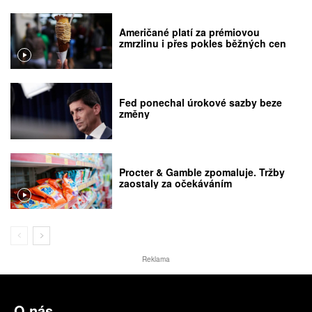
Američané platí za prémiovou
zmrzlinu i přes pokles běžných cen
Fed ponechal úrokové sazby beze
změny
Procter & Gamble zpomaluje. Tržby
zaostaly za očekáváním
Reklama
O nás