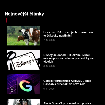
Nejnovější články
Hovězí v USA zdražuje, farmářům ale
vyšší zisky nepřináší
7. 8. 2026
Disney se dohodl TikTokem. Tvůrci
mohou používat slavné postavičky ve
videích
6. 8. 2026
Google reorganizuje AI divizi. Demis
Hassabis přechází do nové role
6. 8. 2026
Akcie SpaceX po výsledcích prudce