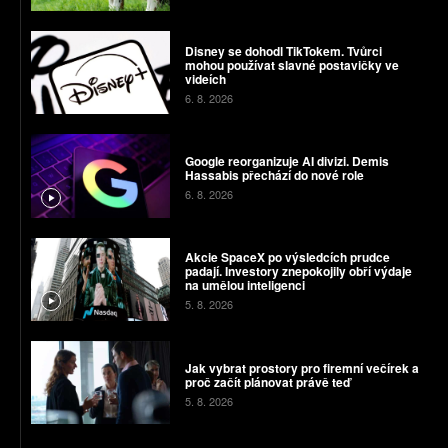
Disney se dohodl TikTokem. Tvůrci
mohou používat slavné postavičky ve
videích
6. 8. 2026
Google reorganizuje AI divizi. Demis
Hassabis přechází do nové role
6. 8. 2026
Akcie SpaceX po výsledcích prudce
padají. Investory znepokojily obří výdaje
na umělou inteligenci
5. 8. 2026
Jak vybrat prostory pro firemní večírek a
proč začít plánovat právě teď
5. 8. 2026