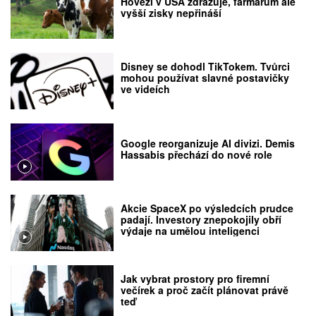
Hovězí v USA zdražuje, farmářům ale
vyšší zisky nepřináší
Disney se dohodl TikTokem. Tvůrci
mohou používat slavné postavičky
ve videích
Google reorganizuje AI divizi. Demis
Hassabis přechází do nové role
Akcie SpaceX po výsledcích prudce
padají. Investory znepokojily obří
výdaje na umělou inteligenci
Jak vybrat prostory pro firemní
večírek a proč začít plánovat právě
teď