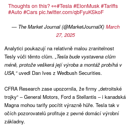
Thoughts on this? 👀
#Tesla
#ElonMusk
#Tariffs
#Auto
#Cars
pic.twitter.com/qbFyuKSkoF
— The Market Journal (@MarketJournalX)
March
27, 2025
Analytici poukazují na relativně malou zranitelnost
Tesly vůči těmto clům.
„Tesla bude vystavena clům
méně, protože veškerá její výroba a montáž probíhá v
uvedl Dan Ives z Wedbush Securities.
USA,“
CFRA Research zase upozornila, že firmy „detroitské
trojky“ – General Motors, Ford a Stellantis – i kanadská
Magna mohou tarify pocítit výrazně hůře. Tesla tak v
očích pozorovatelů profituje z pevné domácí výrobní
základny.