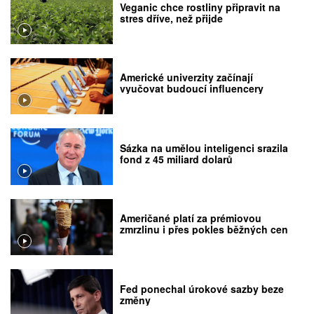
Veganic chce rostliny připravit na
stres dříve, než přijde
Americké univerzity začínají
vyučovat budoucí influencery
Sázka na umělou inteligenci srazila
fond z 45 miliard dolarů
Američané platí za prémiovou
zmrzlinu i přes pokles běžných cen
Fed ponechal úrokové sazby beze
změny