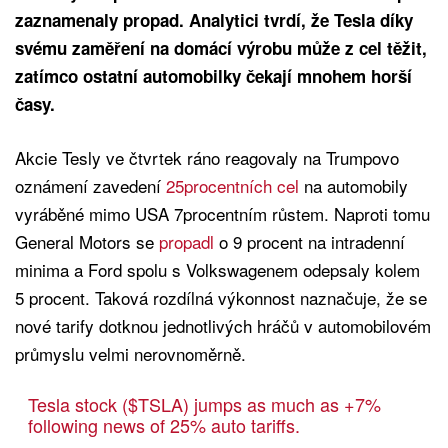
zaznamenaly propad. Analytici tvrdí, že Tesla díky
svému zaměření na domácí výrobu může z cel těžit,
zatímco ostatní automobilky čekají mnohem horší
časy.
Akcie Tesly ve čtvrtek ráno reagovaly na Trumpovo
oznámení zavedení
25procentních cel
na automobily
vyráběné mimo USA 7procentním růstem. Naproti tomu
General Motors se
propadl
o 9 procent na intradenní
minima a Ford spolu s Volkswagenem odepsaly kolem
5 procent. Taková rozdílná výkonnost naznačuje, že se
nové tarify dotknou jednotlivých hráčů v automobilovém
průmyslu velmi nerovnoměrně.
Tesla stock ($TSLA) jumps as much as +7%
following news of 25% auto tariffs.