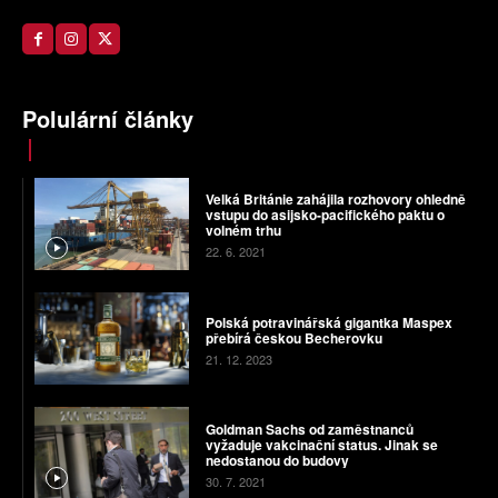
Polulární články
Velká Británie zahájila rozhovory ohledně
vstupu do asijsko-pacifického paktu o
volném trhu
22. 6. 2021
Polská potravinářská gigantka Maspex
přebírá českou Becherovku
21. 12. 2023
Goldman Sachs od zaměstnanců
vyžaduje vakcinační status. Jinak se
nedostanou do budovy
30. 7. 2021