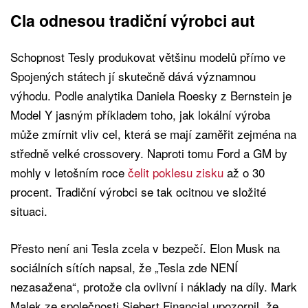
Cla odnesou tradiční výrobci aut
Schopnost Tesly produkovat většinu modelů přímo ve
Spojených státech jí skutečně dává významnou
výhodu. Podle analytika Daniela Roesky z Bernstein je
Model Y jasným příkladem toho, jak lokální výroba
může zmírnit vliv cel, která se mají zaměřit zejména na
středně velké crossovery. Naproti tomu Ford a GM by
mohly v letošním roce
čelit poklesu zisku
až o 30
procent. Tradiční výrobci se tak ocitnou ve složité
situaci.
Přesto není ani Tesla zcela v bezpečí. Elon Musk na
sociálních sítích napsal, že „Tesla zde NENÍ
nezasažena“, protože cla ovlivní i náklady na díly. Mark
Malek ze společnosti Siebert Financial upozornil, že