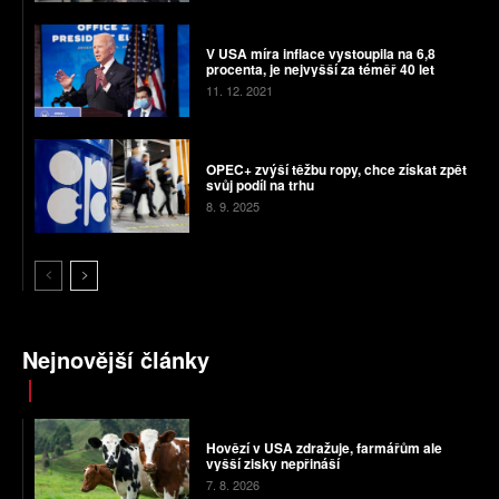
V USA míra inflace vystoupila na 6,8
procenta, je nejvyšší za téměř 40 let
11. 12. 2021
OPEC+ zvýší těžbu ropy, chce získat zpět
svůj podíl na trhu
8. 9. 2025
Nejnovější články
Hovězí v USA zdražuje, farmářům ale
vyšší zisky nepřináší
7. 8. 2026