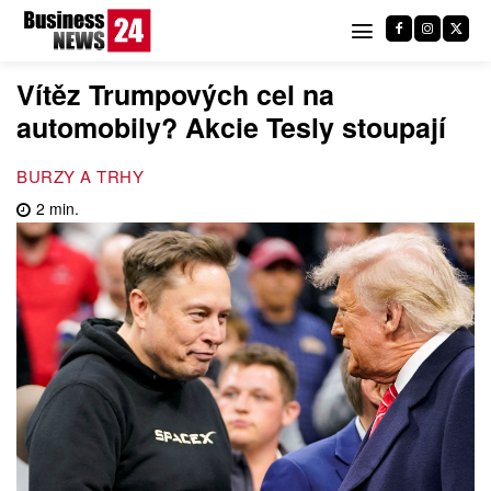
Vítěz Trumpových cel na
automobily? Akcie Tesly stoupají
BURZY A TRHY
2
min.