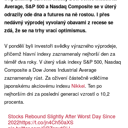
Average, S&P 500 a Nasdaq Composite se v úterý
odrazily ode dna a futures na ně rostou. I přes
nedávný výprodej vyvolaný obavami z recese se
zdá, že se na trhy vrací optimismus.
V pondělí byli investoři svědky výrazného výprodeje,
přičemž hlavní indexy zaznamenaly nejhorší den za
téměř dva roky. V úterý však indexy S&P 500, Nasdaq
Composite a Dow Jones Industrial Average
zaznamenaly růst. Za oživení částečně vděčíme
japonskému akciovému indexu
Nikkei
. Ten po
nejhorším dni za poslední generaci vzrostl o 10,2
procenta.
Stocks Rebound Slightly After Worst Day Since
2022
https://t.co/jn4Ch50aXS