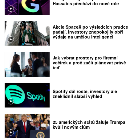
Hassabis přechází do nové role
Akcie SpaceX po výsledcích prudce
padají. Investory znepokojily obří
výdaje na umělou inteligenci
Jak vybrat prostory pro firemní
večírek a proč začít plánovat právě
teď
Spotify dál roste, investory ale
zneklidnil slabší výhled
25 amerických států žaluje Trumpa
kvůli novým clům