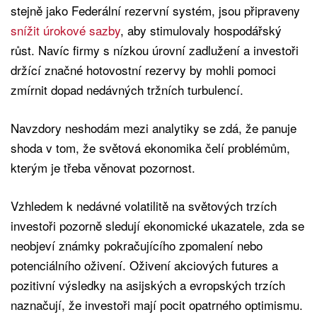
stejně jako Federální rezervní systém, jsou připraveny
snížit úrokové sazby
, aby stimulovaly hospodářský
růst. Navíc firmy s nízkou úrovní zadlužení a investoři
držící značné hotovostní rezervy by mohli pomoci
zmírnit dopad nedávných tržních turbulencí.
Navzdory neshodám mezi analytiky se zdá, že panuje
shoda v tom, že světová ekonomika čelí problémům,
kterým je třeba věnovat pozornost.
Vzhledem k nedávné volatilitě na světových trzích
investoři pozorně sledují ekonomické ukazatele, zda se
neobjeví známky pokračujícího zpomalení nebo
potenciálního oživení. Oživení akciových futures a
pozitivní výsledky na asijských a evropských trzích
naznačují, že investoři mají pocit opatrného optimismu.