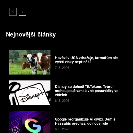
Nejnovější články
Hovězí v USA zdražuje, farmářům ale
vyšší zisky nepřináší
7. 8. 2026
Disney se dohodl TikTokem. Tvůrci
mohou používat slavné postavičky ve
videích
6. 8. 2026
Google reorganizuje AI divizi. Demis
Hassabis přechází do nové role
6. 8. 2026