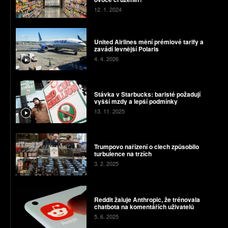
12. 1. 2024
United Airlines mění prémiové tarify a
zavádí levnější Polaris
4. 4. 2026
Stávka v Starbucks: baristé požadují
vyšší mzdy a lepší podmínky
13. 11. 2025
Trumpovo nařízení o clech způsobilo
turbulence na trzích
3. 2. 2025
Reddit žaluje Anthropic, že trénovala
chatbota na komentářích uživatelů
5. 6. 2025