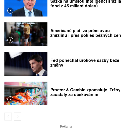
Sázka na umělou inteligenci srazila
fond z 45 miliard dolarů
Američané platí za prémiovou
zmrzlinu i přes pokles běžných cen
Fed ponechal úrokové sazby beze
změny
Procter & Gamble zpomaluje. Tržby
zaostaly za očekáváním
Reklama