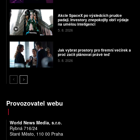
Akcie SpaceX po výsledcích prudce
padají. Investory znepokojily obří výdaje
na umělou inteligenci
5. 8. 2026
Jak vybrat prostory pro firemní večírek a
proč začít plánovat právě teď
5. 8. 2026
Provozovatel webu
World News Media, s.r.o.
Rybná 716/24
Staré Město, 110 00 Praha