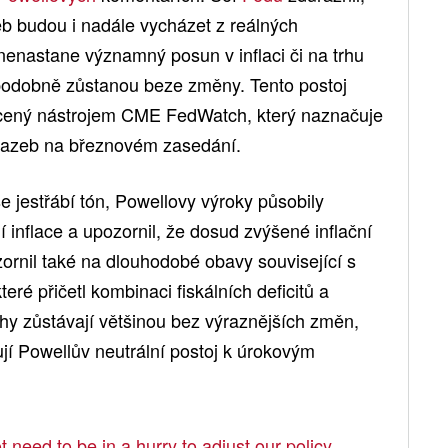
b budou i nadále vycházet z reálných
enastane významný posun v inflaci či na trhu
odobně zůstanou beze změny. Tento postoj
hycený nástrojem CME FedWatch, který naznačuje
sazeb na březnovém zasedání.
e jestřábí tón, Powellovy výroky působily
í inflace a upozornil, že dosud zvýšené inflační
ornil také na dlouhodobé obavy související s
ré přičetl kombinaci fiskálních deficitů a
rhy zůstávají většinou bez výraznějších změn,
ují Powellův neutrální postoj k úrokovým
 need to be in a hurry to adjust our policy