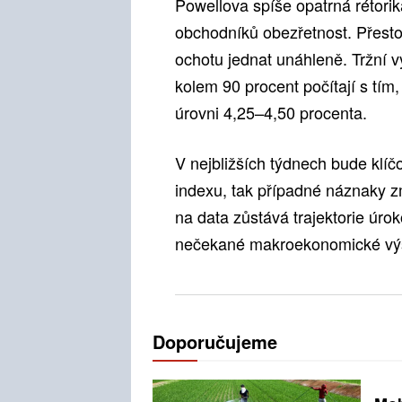
Powellova spíše opatrná rétorik
obchodníků obezřetnost. Přestože
ochotu jednat unáhleně. Tržní 
kolem 90 procent počítají s tí
úrovni 4,25–4,50 procenta.
V nejbližších týdnech bude klí
indexu, tak případné náznaky 
na data zůstává trajektorie úrok
nečekané makroekonomické výsl
Doporučujeme