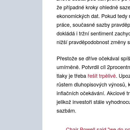
že případné kroky ohledně saze
ekonomických dat. Pokud tedy n
práce, současné sazby pravděp
dokládá i tržní sentiment zac
nižší pravděpodobnost změny 
Přestože se dříve očekával spíš
umírněně. Potvrdil cíl 2procentn
tlaky je třeba
řešit trpělivě
. Upoz
růstem dluhopisových výnosů, kte
inflačních očekávání. Akciové t
jelikož investoři stále vyhodnoc
sazbám.
Chair Powell said "we do not