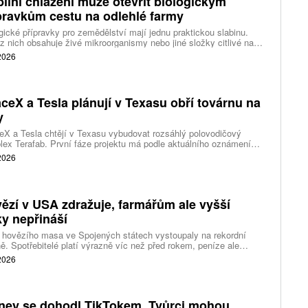
ilní chlazení může otevřít biologickým
pravkům cestu na odlehlé farmy
gické přípravky pro zemědělství mají jednu praktickou slabinu.
z nich obsahuje živé mikroorganismy nebo jiné složky citlivé na
tu, takže při dlouhém skladování v horku, mrazu nebo mimo
 2026
učené podmínky mohou ztrácet účinnost. Problém je zvlášť
ný v odlehlých oblastech, kde chybějí chladírenské sklady i
hlivé dodávky elektřiny.
ceX a Tesla plánují v Texasu obří továrnu na
y
X a Tesla chtějí v Texasu vybudovat rozsáhlý polovodičový
ex Terafab. První fáze projektu má podle aktuálního oznámení
přibližně 16,8 miliardy dolarů a zaměstnat nejméně tři tisíce lidí.
 2026
na má vyrábět pokročilé logické a paměťové čipy pro roboty
mus, autonomní vozy Cybercab a plánovaná datová centra
eX ve vesmíru.
ězí v USA zdražuje, farmářům ale vyšší
ky nepřináší
 hovězího masa ve Spojených státech vystoupaly na rekordní
ě. Spotřebitelé platí výrazně víc než před rokem, peníze ale
távají farmářům, zpracovatelům ani restauracím. Celý řetězec
 2026
jí nedostatek dobytka a prudce rostoucí náklady.
ney se dohodl TikTokem. Tvůrci mohou