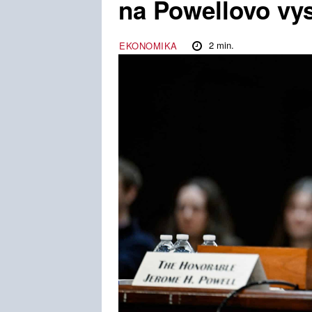
na Powellovo vy
2
min.
EKONOMIKA