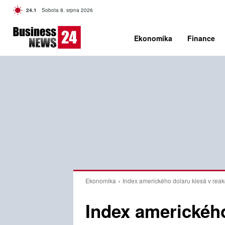
C
24.1
Sobota 8. srpna 2026
Czech
Ekonomika
Finance
Ekonomika
Index amerického dolaru klesá v reak
Index amerického