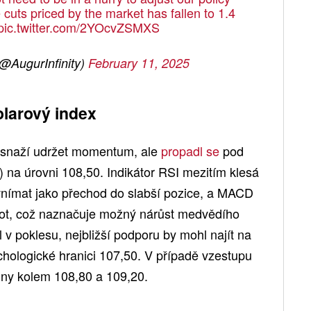
cuts priced by the market has fallen to 1.4
pic.twitter.com/2YOcvZSMXS
(@AugurInfinity)
February 11, 2025
olarový index
 snaží udržet momentum, ale
propadl se
pod
na úrovni 108,50. Indikátor RSI mezitím klesá
vnímat jako přechod do slabší pozice, a MACD
ot, což naznačuje možný nárůst medvědího
v poklesu, nejbližší podporu by mohl najít na
chologické hranici 107,50. V případě vzestupu
diny kolem 108,80 a 109,20.