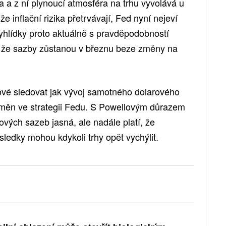
a a z ní plynoucí atmosféra na trhu vyvolává u
 inflační rizika přetrvávají, Fed nyní nejeví
vyhlídky proto aktuálně s pravděpodobností
m, že sazby zůstanou v březnu beze změny na
čové sledovat jak vývoj samotného dolarového
změn ve strategii Fedu. S Powellovým důrazem
ových sazeb jasná, ale nadále platí, že
edky mohou kdykoli trhy opět vychýlit.