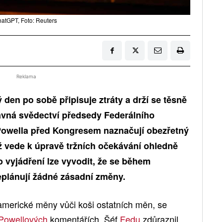
hatGPT, Foto: Reuters
Reklama
 den po sobě připisuje ztráty a drží se těsně
ávná svědectví předsedy Federálního
owella před Kongresem naznačují obezřetný
ož vede k úpravě tržních očekávání ohledně
 vyjádření lze vyvodit, že se během
plánují žádné zásadní změny.
 americké měny vůči koši ostatních měn, se
Powellových
komentářích. Šéf
Fedu
zdůraznil,