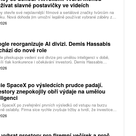
žívat slavné postavičky ve videích
y otevře své nejslavnější filmové a seriálové značky tvůrcům na
ku. Nová dohoda jim umožní legálně používat vybrané záběry z
kce studia a sdílet vlastní videa také na platformě Disney Verts.
 2026
gle reorganizuje AI divizi. Demis Hassabis
chází do nové role
e přeskupuje vedení své divize pro umělou inteligenci v době,
ílí tlak konkurence i očekávání investorů. Demis Hassabis
vá každodenní řízení DeepMind a zaměří se na vývoj pokročilé
 2026
 inteligence i její dopad na společnost.
ie SpaceX po výsledcích prudce padají.
estory znepokojily obří výdaje na umělou
eligenci
 SpaceX po zveřejnění prvních výsledků od vstupu na burzu
ně oslabily. Firma sice rychle zvyšuje tržby a tvrdí, že investice
ělé inteligence se vracejí mnohem rychleji než dříve, investoři ale
 2026
eší, zda je tempo rekordních výdajů dlouhodobě udržitelné.
 vybrat prostory pro firemní večírek a proč