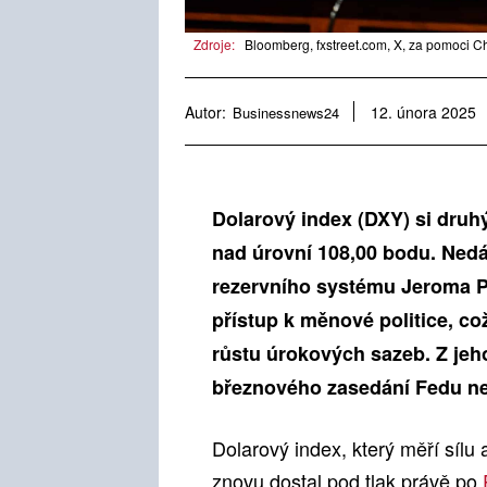
Zdroje:
Bloomberg, fxstreet.com, X, za pomoci C
Autor:
Businessnews24
12. února 2025
Dolarový index (DXY) si druhý
nad úrovní 108,00 bodu. Ned
rezervního systému Jeroma P
přístup k měnové politice, c
růstu úrokových sazeb. Z jeho
březnového zasedání Fedu ne
Dolarový index, který měří sílu
znovu dostal pod tlak právě po