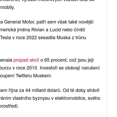
omobily.
a General Motor, patří sem však také novější
 americká jména Rivian a Lucid nebo čínští
Tesla v roce 2022 sesadila Muska z trůnu
menala
propad akcií
o 65 procent, což jsou její
burzu v roce 2010. Investoři se obávají narušení
dkoupení Twitteru Muskem.
m října za 44 miliard dolarů. Od té doby strávil
váním vlastního byznysu v elektromobilce, svého
prostředí.