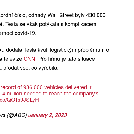
ordní číslo, odhady Wall Street byly 430 000
. Tesla se však potýkala s komplikacemi
emoci covid-19.
oku dodala Tesla kvůli logistickým problémům o
a televize
CNN
. Pro firmu je tato situace
 prodat vše, co vyrobila.
 record of 936,000 vehicles delivered in
 1.4 million needed to reach the company's
/t.co/QOTs9JSLyH
ws (@ABC)
January 2, 2023