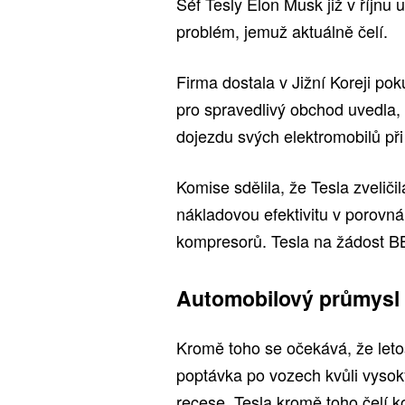
Šéf Tesly Elon Musk již v říjnu 
problém, jemuž aktuálně čelí.
Firma dostala v Jižní Koreji pok
pro spravedlivý obchod uvedla,
dojezdu svých elektromobilů při
Komise sdělila, že Tesla zveličil
nákladovou efektivitu v porovná
kompresorů. Tesla na žádost B
Automobilový průmysl
Kromě toho se očekává, že leto
poptávka po vozech kvůli vyso
recese. Tesla kromě toho čelí k