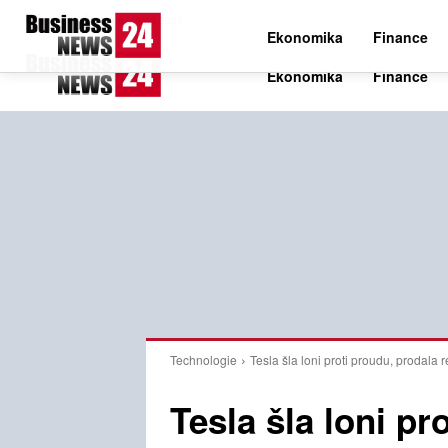
C
24.8
Čtvrtek 6. srpna 2026
Czech
Ekonomika
Finance
Technologie
Tesla šla loni proti proudu, prodala 
Tesla šla loni pr