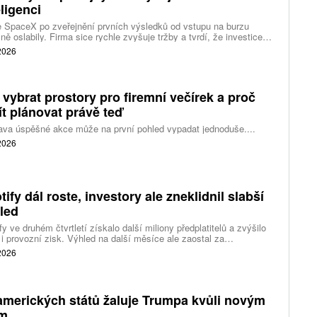
eligenci
 SpaceX po zveřejnění prvních výsledků od vstupu na burzu
ně oslabily. Firma sice rychle zvyšuje tržby a tvrdí, že investice
ělé inteligence se vracejí mnohem rychleji než dříve, investoři ale
 2026
eší, zda je tempo rekordních výdajů dlouhodobě udržitelné.
 vybrat prostory pro firemní večírek a proč
ít plánovat právě teď
ava úspěšné akce může na první pohled vypadat jednoduše....
 2026
tify dál roste, investory ale zneklidnil slabší
led
fy ve druhém čtvrtletí získalo další miliony předplatitelů a zvýšilo
 i provozní zisk. Výhled na další měsíce ale zaostal za
váním a ukázal, že další růst bude vyžadovat vyšší výdaje na
 2026
ting, nové služby a umělou inteligenci.
amerických států žaluje Trumpa kvůli novým
ům