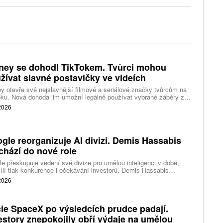
ney se dohodl TikTokem. Tvůrci mohou
žívat slavné postavičky ve videích
y otevře své nejslavnější filmové a seriálové značky tvůrcům na
ku. Nová dohoda jim umožní legálně používat vybrané záběry z
kce studia a sdílet vlastní videa také na platformě Disney Verts.
 2026
gle reorganizuje AI divizi. Demis Hassabis
chází do nové role
e přeskupuje vedení své divize pro umělou inteligenci v době,
ílí tlak konkurence i očekávání investorů. Demis Hassabis
vá každodenní řízení DeepMind a zaměří se na vývoj pokročilé
 2026
 inteligence i její dopad na společnost.
ie SpaceX po výsledcích prudce padají.
estory znepokojily obří výdaje na umělou