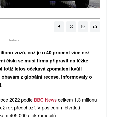
Reklama
ilionu vozů, což je o 40 procent více než
vní čísla se musí firma připravit na těžké
 totiž letos očekává zpomalení kvůli
bavám z globální recese. Informovaly o
N.
 roce 2022 podle
BBC News
celkem 1,3 milionu
ež rok předchozí. V posledním čtvrtletí
lkem 405 000 elektromobilů.