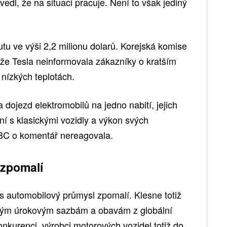
uvedl, že na situaci pracuje. Není to však jediný
utu ve výši 2,2 milionu dolarů. Korejská komise
 že Tesla neinformovala zákazníky o kratším
 nízkých teplotách.
a dojezd elektromobilů na jedno nabití, jejich
ní s klasickými vozidly a výkon svých
BC o komentář nereagovala.
 zpomalí
s automobilový průmysl zpomalí. Klesne totiž
kým úrokovým sazbám a obavám z globální
onkurenci, výrobci motorových vozidel totiž do