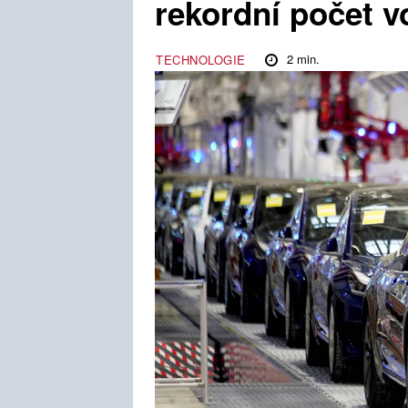
rekordní počet v
2
min.
TECHNOLOGIE