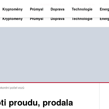
BUSINESS NEWS 24
WORLD NEWS 24
SPO
Kryptoměny
Průmysl
Doprava
Technologie
Energ
rekordní počet vozů
oti proudu, prodala