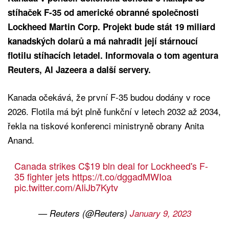
stíhaček F-35 od americké obranné společnosti
Lockheed Martin Corp. Projekt bude stát 19 miliard
kanadských dolarů a má nahradit její stárnoucí
flotilu stíhacích letadel. Informovala o tom agentura
Reuters, Al Jazeera a další servery.
Kanada očekává, že první F-35 budou dodány v roce
2026. Flotila má být plně funkční v letech 2032 až 2034,
řekla na tiskové konferenci ministryně obrany Anita
Anand.
Canada strikes C$19 bln deal for Lockheed's F-
35 fighter jets
https://t.co/dggadMWIoa
pic.twitter.com/AIiJb7Kytv
— Reuters (@Reuters)
January 9, 2023