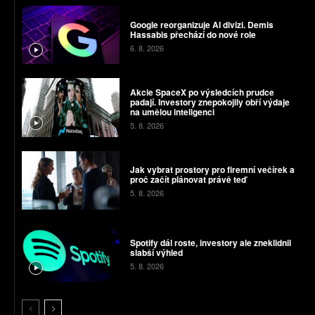
Google reorganizuje AI divizi. Demis
Hassabis přechází do nové role
6. 8. 2026
Akcie SpaceX po výsledcích prudce
padají. Investory znepokojily obří výdaje
na umělou inteligenci
5. 8. 2026
Jak vybrat prostory pro firemní večírek a
proč začít plánovat právě teď
5. 8. 2026
Spotify dál roste, investory ale zneklidnil
slabší výhled
5. 8. 2026