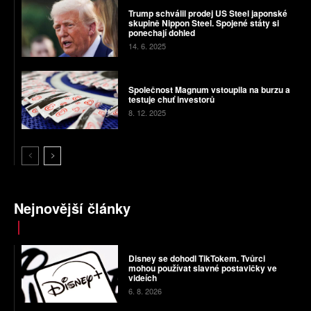
Trump schválil prodej US Steel japonské
skupině Nippon Steel. Spojené státy si
ponechají dohled
14. 6. 2025
Společnost Magnum vstoupila na burzu a
testuje chuť investorů
8. 12. 2025
Nejnovější články
Disney se dohodl TikTokem. Tvůrci
mohou používat slavné postavičky ve
videích
6. 8. 2026