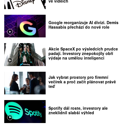
ve videích
Google reorganizuje AI divizi. Demis
Hassabis přechází do nové role
Akcie SpaceX po výsledcích prudce
padají. Investory znepokojily obří
výdaje na umělou inteligenci
Jak vybrat prostory pro firemní
večírek a proč začít plánovat právě
teď
Spotify dál roste, investory ale
zneklidnil slabší výhled