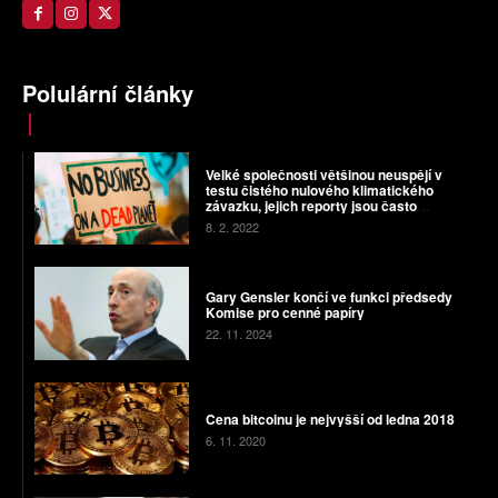
Polulární články
Velké společnosti většinou neuspějí v
testu čistého nulového klimatického
závazku, jejich reporty jsou často
zavádějící
8. 2. 2022
Gary Gensler končí ve funkci předsedy
Komise pro cenné papíry
22. 11. 2024
Cena bitcoinu je nejvyšší od ledna 2018
6. 11. 2020