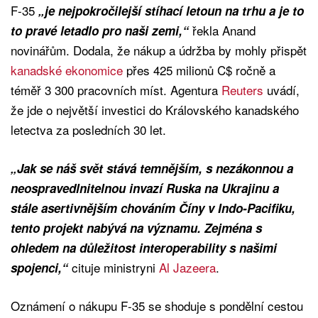
F-35
„je nejpokročilejší stíhací letoun na trhu a je to
řekla Anand
to pravé letadlo pro naši zemi,“
novinářům. Dodala, že nákup a údržba by mohly přispět
kanadské ekonomice
přes 425 milionů C$ ročně a
téměř 3 300 pracovních míst. Agentura
Reuters
uvádí,
že jde o největší investici do Královského kanadského
letectva za posledních 30 let.
„Jak se náš svět stává temnějším, s nezákonnou a
neospravedlnitelnou invazí Ruska na Ukrajinu a
stále asertivnějším chováním Číny v Indo-Pacifiku,
tento projekt nabývá na významu. Zejména s
ohledem na důležitost interoperability s našimi
cituje ministryni
Al Jazeera
.
spojenci,“
Oznámení o nákupu F-35 se shoduje s pondělní cestou