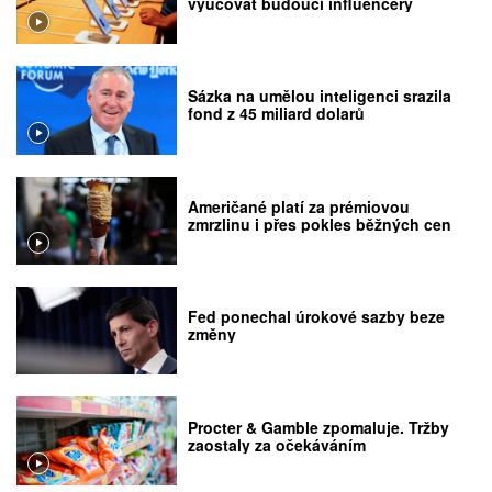
vyučovat budoucí influencery
Sázka na umělou inteligenci srazila
fond z 45 miliard dolarů
Američané platí za prémiovou
zmrzlinu i přes pokles běžných cen
Fed ponechal úrokové sazby beze
změny
Procter & Gamble zpomaluje. Tržby
zaostaly za očekáváním