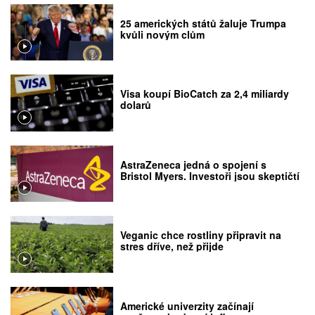
25 amerických států žaluje Trumpa
kvůli novým clům
Visa koupí BioCatch za 2,4 miliardy
dolarů
AstraZeneca jedná o spojení s
Bristol Myers. Investoři jsou skeptičtí
Veganic chce rostliny připravit na
stres dříve, než přijde
Americké univerzity začínají