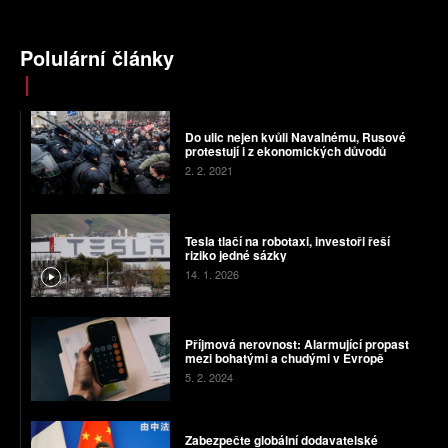
Polulární články
Do ulic nejen kvůli Navalnému, Rusové
protestují i z ekonomických důvodů
2. 2. 2021
Tesla tlačí na robotaxi, investoři řeší
riziko jedné sázky
14. 1. 2026
Příjmová nerovnost: Alarmující propast
mezi bohatými a chudými v Evropě
5. 2. 2024
Zabezpečte globální dodavatelské