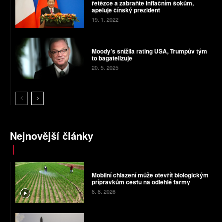
řetězce a zabraňte inflačním šokům,
apeluje čínský prezident
19. 1. 2022
Moody’s snížila rating USA, Trumpův tým
to bagatelizuje
20. 5. 2025
Nejnovější články
Mobilní chlazení může otevřít biologickým
přípravkům cestu na odlehlé farmy
8. 8. 2026