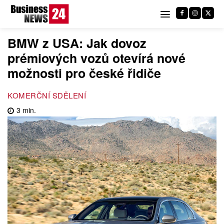
BMW z USA: Jak dovoz
prémiových vozů otevírá nové
možnosti pro české řidiče
KOMERČNÍ SDĚLENÍ
3
min.