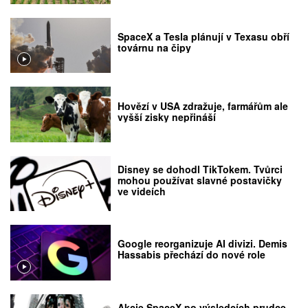
SpaceX a Tesla plánují v Texasu obří
továrnu na čipy
Hovězí v USA zdražuje, farmářům ale
vyšší zisky nepřináší
Disney se dohodl TikTokem. Tvůrci
mohou používat slavné postavičky
ve videích
Google reorganizuje AI divizi. Demis
Hassabis přechází do nové role
Akcie SpaceX po výsledcích prudce