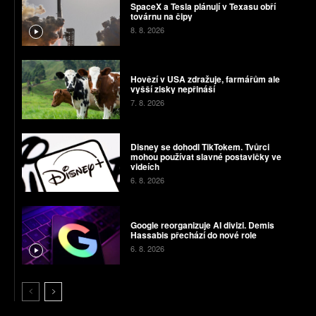
SpaceX a Tesla plánují v Texasu obří
továrnu na čipy
8. 8. 2026
Hovězí v USA zdražuje, farmářům ale
vyšší zisky nepřináší
7. 8. 2026
Disney se dohodl TikTokem. Tvůrci
mohou používat slavné postavičky ve
videích
6. 8. 2026
Google reorganizuje AI divizi. Demis
Hassabis přechází do nové role
6. 8. 2026