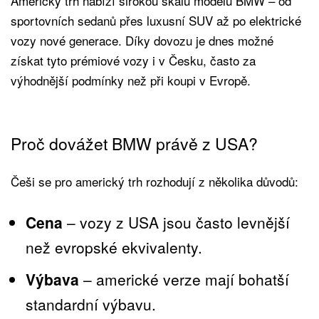
Americký trh nabízí širokou škálu modelů BMW – od
sportovních sedanů přes luxusní SUV až po elektrické
vozy nové generace. Díky dovozu je dnes možné
získat tyto prémiové vozy i v Česku, často za
výhodnější podmínky než při koupi v Evropě.
Proč dovážet BMW právě z USA?
Češi se pro americký trh rozhodují z několika důvodů:
Cena
– vozy z USA jsou často levnější
než evropské ekvivalenty.
Výbava
– americké verze mají bohatší
standardní výbavu.