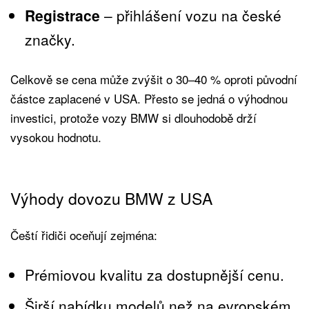
Registrace
– přihlášení vozu na české
značky.
Celkově se cena může zvýšit o 30–40 % oproti původní
částce zaplacené v USA. Přesto se jedná o výhodnou
investici, protože vozy BMW si dlouhodobě drží
vysokou hodnotu.
Výhody dovozu BMW z USA
Čeští řidiči oceňují zejména:
Prémiovou kvalitu za dostupnější cenu.
Širší nabídku modelů než na evropském