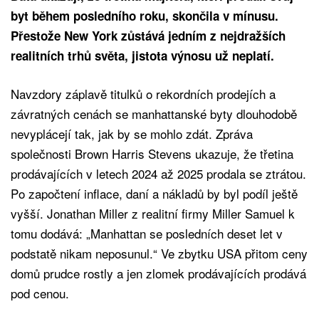
byt během posledního roku, skončila v mínusu.
Přestože New York zůstává jedním z nejdražších
realitních trhů světa, jistota výnosu už neplatí.
Navzdory záplavě titulků o rekordních prodejích a
závratných cenách se manhattanské byty dlouhodobě
nevyplácejí tak, jak by se mohlo zdát. Zpráva
společnosti Brown Harris Stevens ukazuje, že třetina
prodávajících v letech 2024 až 2025 prodala se ztrátou.
Po započtení inflace, daní a nákladů by byl podíl ještě
vyšší. Jonathan Miller z realitní firmy Miller Samuel k
tomu dodává: „Manhattan se posledních deset let v
podstatě nikam neposunul.“ Ve zbytku USA přitom ceny
domů prudce rostly a jen zlomek prodávajících prodává
pod cenou.