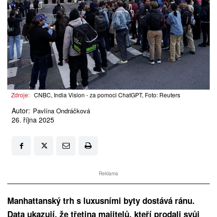
Zdroje:
CNBC, India Vision - za pomoci ChatGPT, Foto: Reuters
Autor:
Pavlína Ondráčková
26. října 2025
Reklama
Manhattanský trh s luxusními byty dostává ránu.
Data ukazují, že třetina majitelů, kteří prodali svůj