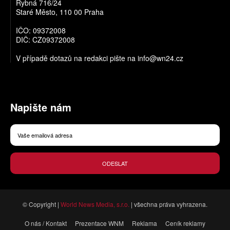
Rybná 716/24
Staré Město, 110 00 Praha
IČO: 09372008
DIČ: CZ09372008
V případě dotazů na redakci pište na
info@wn24.cz
Napište nám
ODESLAT
© Copyright |
World News Media, s.r.o.
| všechna práva vyhrazena.
O nás / Kontakt
Prezentace WNM
Reklama
Ceník reklamy