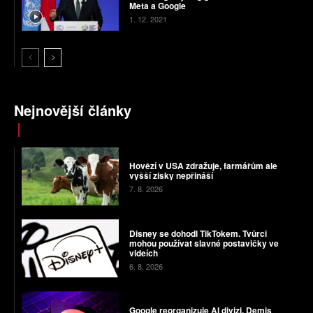
Meta a Google
1. 12. 2021
Nejnovější články
Hovězí v USA zdražuje, farmářům ale
vyšší zisky nepřináší
7. 8. 2026
Disney se dohodl TikTokem. Tvůrci
mohou používat slavné postavičky ve
videích
6. 8. 2026
Google reorganizuje AI divizi. Demis