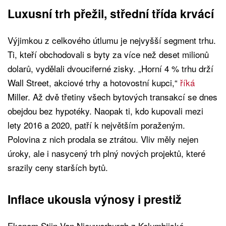
Luxusní trh přežil, střední třída krvácí
Výjimkou z celkového útlumu je nejvyšší segment trhu.
Ti, kteří obchodovali s byty za více než deset milionů
dolarů, vydělali dvouciferné zisky. „Horní 4 % trhu drží
Wall Street, akciové trhy a hotovostní kupci,“
říká
Miller. Až dvě třetiny všech bytových transakcí se dnes
obejdou bez hypotéky. Naopak ti, kdo kupovali mezi
lety 2016 a 2020, patří k největším poraženým.
Polovina z nich prodala se ztrátou. Vliv měly nejen
úroky, ale i nasycený trh plný nových projektů, které
srazily ceny starších bytů.
Inflace ukousla výnosy i prestiž
Ekonom Stijn Van Nieuwerburgh z Kolumbijské