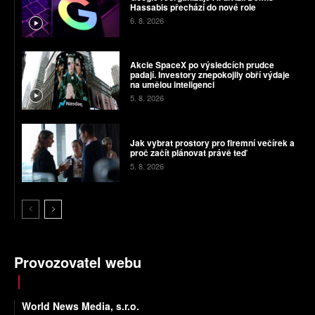
Hassabis přechází do nové role
6. 8. 2026
Akcie SpaceX po výsledcích prudce
padají. Investory znepokojily obří výdaje
na umělou inteligenci
5. 8. 2026
Jak vybrat prostory pro firemní večírek a
proč začít plánovat právě teď
5. 8. 2026
Provozovatel webu
World News Media, s.r.o.