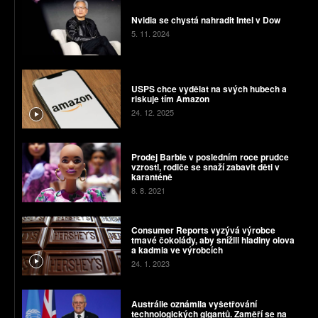
Nvidia se chystá nahradit Intel v Dow
5. 11. 2024
USPS chce vydělat na svých hubech a
riskuje tím Amazon
24. 12. 2025
Prodej Barbie v posledním roce prudce
vzrostl, rodiče se snaží zabavit děti v
karanténě
8. 8. 2021
Consumer Reports vyzývá výrobce
tmavé čokolády, aby snížili hladiny olova
a kadmia ve výrobcích
24. 1. 2023
Austrálie oznámila vyšetřování
technologických gigantů. Zaměří se na