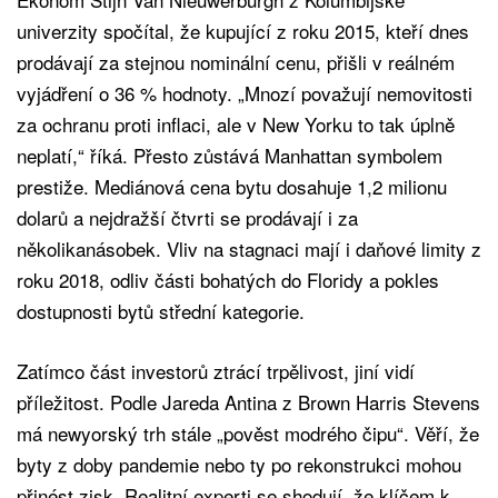
univerzity spočítal, že kupující z roku 2015, kteří dnes
prodávají za stejnou nominální cenu, přišli v reálném
vyjádření o 36 % hodnoty. „Mnozí považují nemovitosti
za ochranu proti inflaci, ale v New Yorku to tak úplně
neplatí,“ říká. Přesto zůstává Manhattan symbolem
prestiže. Mediánová cena bytu dosahuje 1,2 milionu
dolarů a nejdražší čtvrti se prodávají i za
několikanásobek. Vliv na stagnaci mají i daňové limity z
roku 2018, odliv části bohatých do Floridy a pokles
dostupnosti bytů střední kategorie.
Zatímco část investorů ztrácí trpělivost, jiní vidí
příležitost. Podle Jareda Antina z Brown Harris Stevens
má newyorský trh stále „pověst modrého čipu“. Věří, že
byty z doby pandemie nebo ty po rekonstrukci mohou
přinést zisk. Realitní experti se shodují, že klíčem k