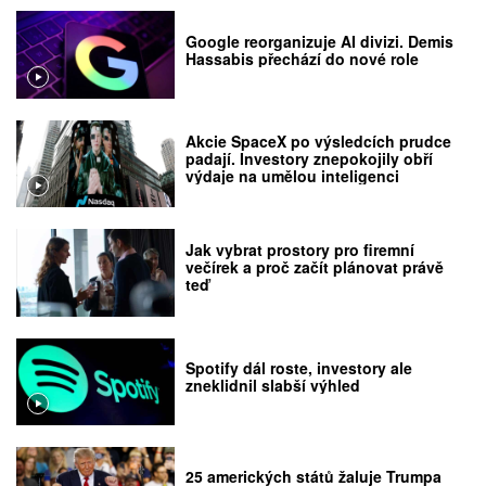
Google reorganizuje AI divizi. Demis
Hassabis přechází do nové role
Akcie SpaceX po výsledcích prudce
padají. Investory znepokojily obří
výdaje na umělou inteligenci
Jak vybrat prostory pro firemní
večírek a proč začít plánovat právě
teď
Spotify dál roste, investory ale
zneklidnil slabší výhled
25 amerických států žaluje Trumpa