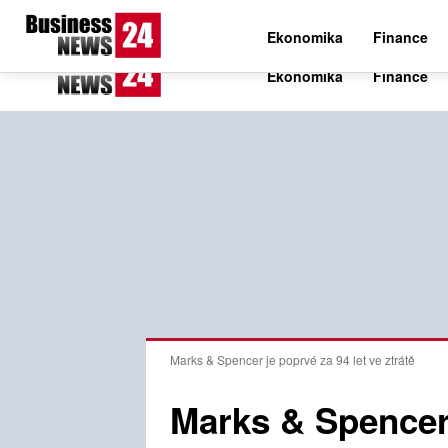
C
24.6
Čtvrtek 6. srpna 2026
Czech
Ekonomika
Finance
Marks & Spencer je poprvé za 94 let ve ztrátě
Marks & Spencer 