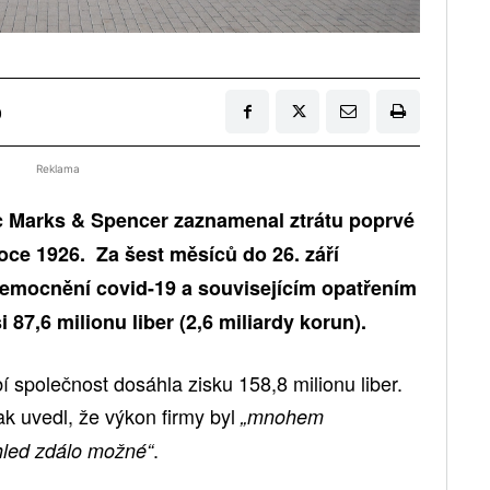
0
Reklama
c Marks & Spencer zaznamenal ztrátu poprvé
oce 1926. Za šest měsíců do 26. září
nemocnění covid-19 a souvisejícím opatřením
 87,6 milionu liber (2,6 miliardy korun).
 společnost dosáhla zisku 158,8 milionu liber.
k uvedl, že výkon firmy byl
„mnohem
.
ohled zdálo možné“