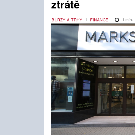
ztrátě
1
min.
BURZY A TRHY
FINANCE