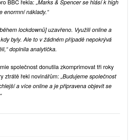
pro BBC řekla:
„Marks & Spencer se hlásí k high
se enormní náklady.“
[během lockdownů] uzavřeno. Využili online a
ež kdy byly. Ale to v žádném případě nepokrývá
li,“ doplnila analytička.
mie společnost donutila zkomprimovat tři roky
y ztrátě řekl novinářům:
„Budujeme společnost
chlejší a více online a je připravena objevit se
“