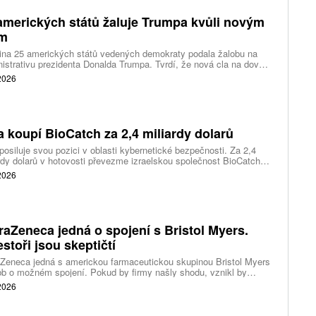
amerických států žaluje Trumpa kvůli novým
ům
ina 25 amerických států vedených demokraty podala žalobu na
istrativu prezidenta Donalda Trumpa. Tvrdí, že nová cla na dovoz
ítek zemí překračují pravomoci prezidenta a obcházejí předchozí
 2026
dnutí amerických soudů.
a koupí BioCatch za 2,4 miliardy dolarů
posiluje svou pozici v oblasti kybernetické bezpečnosti. Za 2,4
rdy dolarů v hotovosti převezme izraelskou společnost BioCatch,
 pomáhá bankám odhalovat podvody podle chování uživatelů při
 2026
 s internetovým bankovnictvím.
raZeneca jedná o spojení s Bristol Myers.
estoři jsou skeptičtí
Zeneca jedná s americkou farmaceutickou skupinou Bristol Myers
b o možném spojení. Pokud by firmy našly shodu, vznikl by
 z největších výrobců léků na světě s hodnotou téměř 400 miliard
 2026
ů.