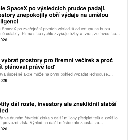
ie SpaceX po výsledcích prudce padají.
estory znepokojily obří výdaje na umělou
eligenci
 SpaceX po zveřejnění prvních výsledků od vstupu na burzu
ně oslabily. Firma sice rychle zvyšuje tržby a tvrdí, že investice
ělé inteligence se vracejí mnohem rychleji než dříve, investoři ale
 2026
eší, zda je tempo rekordních výdajů dlouhodobě udržitelné.
 vybrat prostory pro firemní večírek a proč
ít plánovat právě teď
ava úspěšné akce může na první pohled vypadat jednoduše....
 2026
tify dál roste, investory ale zneklidnil slabší
led
fy ve druhém čtvrtletí získalo další miliony předplatitelů a zvýšilo
 i provozní zisk. Výhled na další měsíce ale zaostal za
váním a ukázal, že další růst bude vyžadovat vyšší výdaje na
 2026
ting, nové služby a umělou inteligenci.