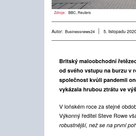
Zdroje:
BBC, Reuters
Autor:
Businessnews24
5. listopadu 202
Britský maloobchodní řetěze
od svého vstupu na burzu v r
společnost kvůli pandemii o
vykázala hrubou ztrátu ve výši
V loňském roce za stejné období
Výkonný ředitel Steve Rowe vša
robustnější, než se na první p