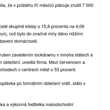
la, že v průběhu tří měsíců plánuje zrušit 7 000
celé skupině klesly o 15,8 procenta na 4,09
orun), což bylo do značné míry dáno nižšími
vybavení domácnosti.
arušen zavedením lockdownu v mnoha státech a
m oblečení, uvedla firma. Mezi červencem a
bchodech v centrech měst o 53 procent.
ptávka po formálním oblečení vrátí, stálo v
ička a výkonná ředitelka maloobchodní