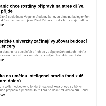
anic chce rostliny připravit na stres dříve,
 přijde
lská společnost Veganic představila novou skupinu biologických
avků označovaných jako Plant Primers. Podle firmy mají rostlinám
t biologické signály, které je připraví na pozdější stres. Cílem není
 2026
vat plodiny neustále v pohotovosti, ale umožnit jim rychleji spustit
ní obranné a adaptační procesy.
rické univerzity začínají vyučovat budoucí
luencery
a obsahu na sociálních sítích se ve Spojených státech mění z
časové činnosti na samostatný studijní obor. Arizona State
rsity připravila bakalářský program zaměřený na tvorbu obsahu.
 2026
use University zase spouští vedlejší studijní program pro
ce o digitální podnikání a ekonomiku tvůrců.
ka na umělou inteligenci srazila fond z 45
iard dolarů
ota aktiv hedgeového fondu Situational Awareness se během
nce propadla z přibližně 45 miliard na deset miliard dolarů. Fond
lého výzkumníka OpenAI Leopold Aschenbrenner zasáhl pokles
 2026
odičových akcií, vysoké využití vypůjčených peněz a následné
avky bank na doplnění zajištění. Ve spěchu proto prodal rozsáhlé
olio veřejně obchodovaných akcií společnosti Citadel.