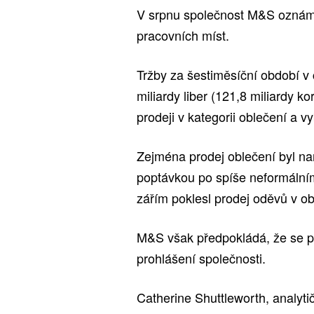
V srpnu společnost M&S ​​oznámi
pracovních míst.
Tržby za šestiměsíční období v 
miliardy liber (121,8 miliardy k
prodeji v kategorii oblečení a 
Zejména prodej oblečení byl n
poptávkou po spíše neformální
zářím poklesl prodej oděvů v o
M&S však předpokládá, že se po
prohlášení společnosti.
Catherine Shuttleworth, analyt