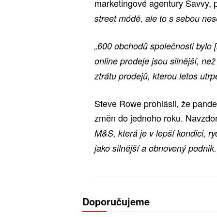
marketingové agentury Savvy, 
street módě, ale to s sebou ne
„600 obchodů společnosti bylo 
online prodeje jsou silnější, n
ztrátu prodejů, kterou letos utrpě
Steve Rowe prohlásil, že pande
změn do jednoho roku. Navzdor
M&S, která je v lepší kondici, ry
jako silnější a obnovený podnik.
Doporučujeme