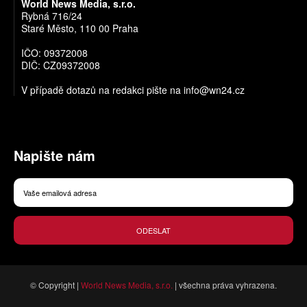
World News Media, s.r.o.
Rybná 716/24
Staré Město, 110 00 Praha
IČO: 09372008
DIČ: CZ09372008
V případě dotazů na redakci pište na
info@wn24.cz
Napište nám
ODESLAT
© Copyright |
World News Media, s.r.o.
| všechna práva vyhrazena.