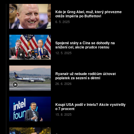
Kdo je Greg Abel, muž, který převezme
otěže impéria po Buffettovi
6. 5. 2025
Spojené státy a Čína se dohodly na
snížení cel, akcie prudce rostou
12. 5. 2025
Ryanair už nebude rodičům účtovat
poplatek za sezení s dětmi
26. 6. 2026
Koupí USA podíl v Intelu? Akcie vystřelily
o 7 procent
15. 8. 2025