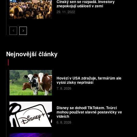
Čínský sen se rozpadá. Investory
znepokojují události v zemi
29. 11. 2022
Nejnovější články
Hovězí v USA zdražuje, farmářům ale
vyšší zisky nepřináší
7. 8. 2026
Disney se dohodl TikTokem. Tvůrci
mohou používat slavné postavičky ve
videích
6. 8. 2026