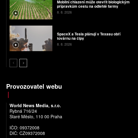
Mobilní chlazení může otevřít biologickým
přípravkům cestu na odlehlé farmy
8. 8. 2026
SpaceX a Tesla plánují v Texasu obří
továrnu na čipy
8. 8. 2026
Provozovatel webu
World News Media, s.r.o.
Rybná 716/24
Staré Město, 110 00 Praha
IČO: 09372008
DIČ: CZ09372008