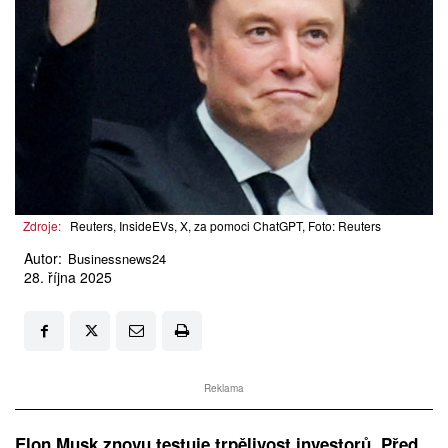
Zdroje:
Reuters, InsideEVs, X, za pomoci ChatGPT, Foto: Reuters
Autor:
Businessnews24
28. října 2025
Reklama
Elon Musk znovu testuje trpělivost investorů. Před