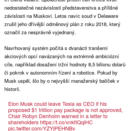
nedostatečné nezávislosti představenstva a přílišné
závislosti na Muskovi. Letos navíc soud v Delaware
zrušil jeho dřívější odměnový plán z roku 2018, který
označil za nesprávně vyjednaný.
Navrhovaný systém počítá s dvanácti tranšemi
akciových opcí navázaných na extrémně ambiciózní
cíle, například dosažení tržní hodnoty 8,5 bilionu dolarů
či pokrok v autonomním řízení a robotice. Pokud by
Musk uspěl, šlo by o nejvyšší manažerský balíček v
historii.
Elon Musk could leave Tesla as CEO if his
proposed $1 trillion pay package is not approved,
Chair Robyn Denholm warned in a letter to
shareholders
https://t.co/vnkfIQqiHC
pic.twitter.com/YZYjPEHNBv