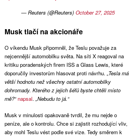
— Reuters (@Reuters)
October 27, 2025
Musk tlačí na akcionáře
O víkendu Musk připomněl, že Teslu považuje za
nejcennější automobilku světa. Na síti X reagoval na
kritiku poradenských firem ISS a Glass Lewis, které
doporučily investorům hlasovat proti návrhu.
„Tesla má
větší hodnotu než všechny ostatní automobilky
dohromady. Kterého z jejich šéfů byste chtěli místo
napsal
.
mě?“
„Nebudu to já.“
Musk v minulosti opakovaně tvrdil, že mu nejde o
peníze, ale o kontrolu. Chce si zajistit rozhodující vliv,
aby mohl Teslu vést podle své vize. Tedy směrem k