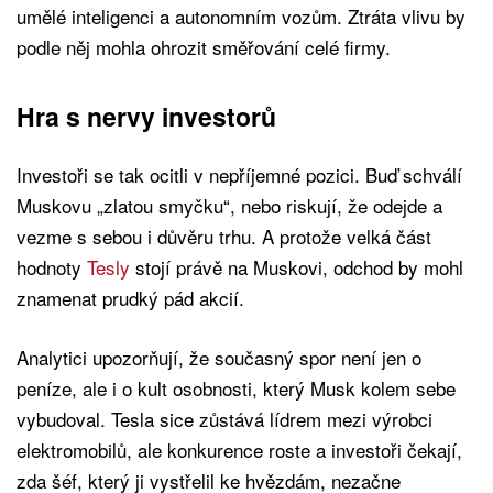
umělé inteligenci a autonomním vozům. Ztráta vlivu by
podle něj mohla ohrozit směřování celé firmy.
Hra s nervy investorů
Investoři se tak ocitli v nepříjemné pozici. Buď schválí
Muskovu „zlatou smyčku“, nebo riskují, že odejde a
vezme s sebou i důvěru trhu. A protože velká část
hodnoty
Tesly
stojí právě na Muskovi, odchod by mohl
znamenat prudký pád akcií.
Analytici upozorňují, že současný spor není jen o
peníze, ale i o kult osobnosti, který Musk kolem sebe
vybudoval. Tesla sice zůstává lídrem mezi výrobci
elektromobilů, ale konkurence roste a investoři čekají,
zda šéf, který ji vystřelil ke hvězdám, nezačne