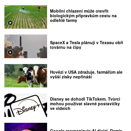
Mobilní chlazení může otevřít
biologickým přípravkům cestu na
odlehlé farmy
SpaceX a Tesla plánují v Texasu obří
továrnu na čipy
Hovězí v USA zdražuje, farmářům ale
vyšší zisky nepřináší
Disney se dohodl TikTokem. Tvůrci
mohou používat slavné postavičky
ve videích
Google reorganizuje AI divizi. Demis