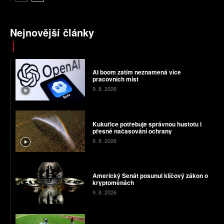
Nejnovější články
AI boom zatím neznamená více
pracovních míst
9. 8. 2026
Kukuřice potřebuje správnou hustotu i
přesné načasování ochrany
9. 8. 2026
Americký Senát posunul klíčový zákon o
kryptoměnách
9. 8. 2026