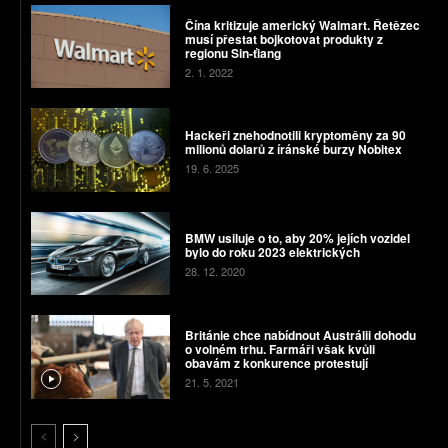
Čína kritizuje americký Walmart. Řetězec
musí přestat bojkotovat produkty z
regionu Sin-ťiang
2. 1. 2022
Hackeři znehodnotili kryptoměny za 90
milionů dolarů z íránské burzy Nobitex
19. 6. 2025
BMW usiluje o to, aby 20% jejích vozidel
bylo do roku 2023 elektrických
28. 12. 2020
Británie chce nabídnout Austrálii dohodu
o volném trhu. Farmáři však kvůli
obavám z konkurence protestují
21. 5. 2021