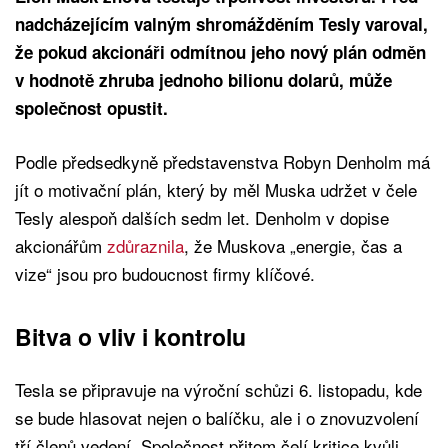
nadcházejícím valným shromážděním Tesly varoval,
že pokud akcionáři odmítnou jeho nový plán odměn
v hodnotě zhruba jednoho bilionu dolarů, může
společnost opustit.
Podle předsedkyně představenstva Robyn Denholm má
jít o motivační plán, který by měl Muska udržet v čele
Tesly alespoň dalších sedm let. Denholm v dopise
akcionářům
zdůraznila
, že Muskova „energie, čas a
vize“ jsou pro budoucnost firmy klíčové.
Bitva o vliv i kontrolu
Tesla se připravuje na výroční schůzi 6. listopadu, kde
se bude hlasovat nejen o balíčku, ale i o znovuzvolení
tří členů vedení. Společnost přitom čelí kritice kvůli