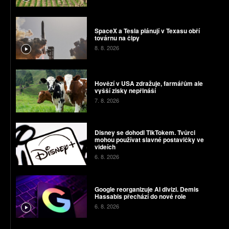
SpaceX a Tesla plánují v Texasu obří
továrnu na čipy
8. 8. 2026
Hovězí v USA zdražuje, farmářům ale
vyšší zisky nepřináší
7. 8. 2026
Disney se dohodl TikTokem. Tvůrci
mohou používat slavné postavičky ve
videích
6. 8. 2026
Google reorganizuje AI divizi. Demis
Hassabis přechází do nové role
6. 8. 2026