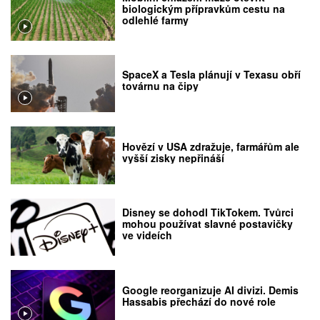
biologickým přípravkům cestu na
odlehlé farmy
SpaceX a Tesla plánují v Texasu obří
továrnu na čipy
Hovězí v USA zdražuje, farmářům ale
vyšší zisky nepřináší
Disney se dohodl TikTokem. Tvůrci
mohou používat slavné postavičky
ve videích
Google reorganizuje AI divizi. Demis
Hassabis přechází do nové role