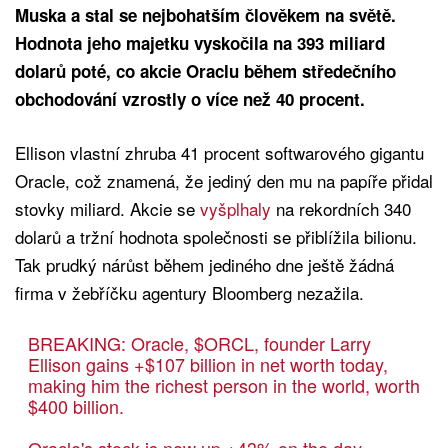
Muska a stal se nejbohatším člověkem na světě.
Hodnota jeho majetku vyskočila na 393 miliard
dolarů poté, co akcie Oraclu během středečního
obchodování vzrostly o více než 40 procent.
Ellison vlastní zhruba 41 procent softwarového gigantu
Oracle, což znamená, že jediný den mu na papíře přidal
stovky miliard. Akcie se
vyšplhaly
na rekordních 340
dolarů a tržní hodnota společnosti se přiblížila bilionu.
Tak prudký nárůst během jediného dne ještě žádná
firma v žebříčku agentury Bloomberg nezažila.
BREAKING: Oracle,
$ORCL
, founder Larry
Ellison gains +$107 billion in net worth today,
making him the richest person in the world, worth
$400 billion.