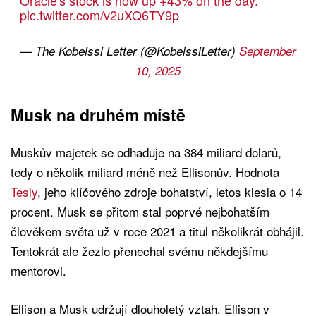
Oracle's stock is now up +43% on the day.
pic.twitter.com/v2uXQ6TY9p
— The Kobeissi Letter (@KobeissiLetter)
September
10, 2025
Musk na druhém místě
Muskův majetek se odhaduje na 384 miliard dolarů,
tedy o několik miliard méně než Ellisonův. Hodnota
Tesly
, jeho klíčového zdroje bohatství, letos klesla o 14
procent. Musk se přitom stal poprvé nejbohatším
člověkem světa už v roce 2021 a titul několikrát obhájil.
Tentokrát ale žezlo přenechal svému někdejšímu
mentorovi.
Ellison a Musk udržují dlouholetý vztah. Ellison v