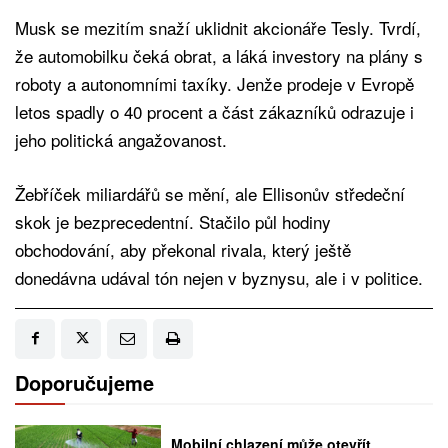
Musk se mezitím snaží uklidnit akcionáře Tesly. Tvrdí,
že automobilku čeká obrat, a láká investory na plány s
roboty a autonomními taxíky. Jenže prodeje v Evropě
letos spadly o 40 procent a část zákazníků odrazuje i
jeho politická angažovanost.
Žebříček miliardářů se mění, ale Ellisonův středeční
skok je bezprecedentní. Stačilo půl hodiny
obchodování, aby překonal rivala, který ještě
donedávna udával tón nejen v byznysu, ale i v politice.
Doporučujeme
Mobilní chlazení může otevřít