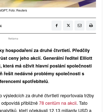
tGPT, Foto: Reuters
24
Reklama
y hospodaření za druhé čtvrtletí. Předčily
st ceny jeho akcií. Generální ředitel Elliott
i, která má oživit hlavní poslání společnosti
eň řešit nedávné problémy společnosti s
.
ferencemi spotřebitelů
 výsledcích za druhé čtvrtletí reportovala tržby
ž odpovídá přibližně
78 centům na akcii
. Tato
alytiků, kteří očekávali 12,13 miliardy USD a