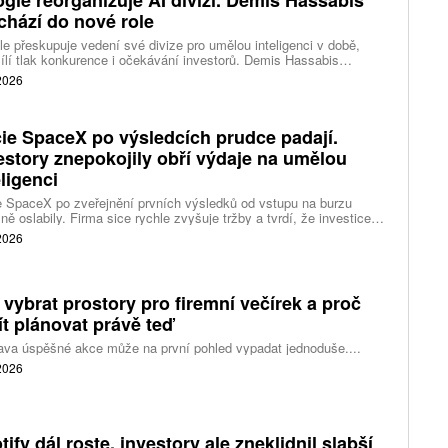
gle reorganizuje AI divizi. Demis Hassabis
chází do nové role
e přeskupuje vedení své divize pro umělou inteligenci v době,
ílí tlak konkurence i očekávání investorů. Demis Hassabis
vá každodenní řízení DeepMind a zaměří se na vývoj pokročilé
 2026
 inteligence i její dopad na společnost.
ie SpaceX po výsledcích prudce padají.
estory znepokojily obří výdaje na umělou
eligenci
 SpaceX po zveřejnění prvních výsledků od vstupu na burzu
ně oslabily. Firma sice rychle zvyšuje tržby a tvrdí, že investice
ělé inteligence se vracejí mnohem rychleji než dříve, investoři ale
 2026
eší, zda je tempo rekordních výdajů dlouhodobě udržitelné.
 vybrat prostory pro firemní večírek a proč
ít plánovat právě teď
ava úspěšné akce může na první pohled vypadat jednoduše....
 2026
tify dál roste, investory ale zneklidnil slabší