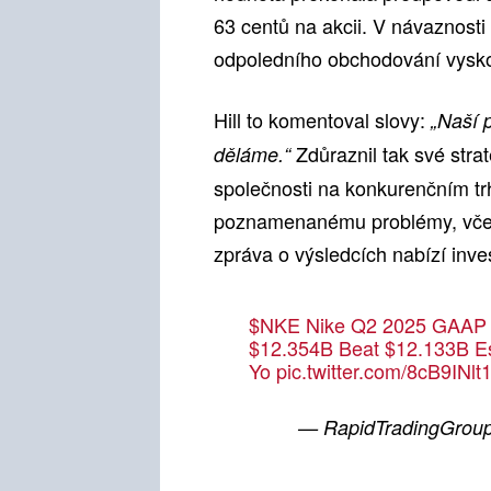
63 centů na akcii. V návaznosti
odpoledního obchodování vyskoč
Hill to komentoval slovy:
„Naší p
Zdůraznil tak své stra
děláme.“
společnosti na konkurenčním tr
poznamenanému problémy, včetn
zpráva o výsledcích nabízí inve
$NKE
Nike Q2 2025 GAAP E
$12.354B Beat $12.133B Es
Yo
pic.twitter.com/8cB9INlt
— RapidTradingGrou