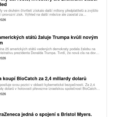
led
fy ve druhém čtvrtletí získalo další miliony předplatitelů a zvýšilo
 i provozní zisk. Výhled na další měsíce ale zaostal za
váním a ukázal, že další růst bude vyžadovat vyšší výdaje na
 2026
ting, nové služby a umělou inteligenci.
amerických států žaluje Trumpa kvůli novým
ům
ina 25 amerických států vedených demokraty podala žalobu na
istrativu prezidenta Donalda Trumpa. Tvrdí, že nová cla na dovoz
ítek zemí překračují pravomoci prezidenta a obcházejí předchozí
 2026
dnutí amerických soudů.
a koupí BioCatch za 2,4 miliardy dolarů
posiluje svou pozici v oblasti kybernetické bezpečnosti. Za 2,4
rdy dolarů v hotovosti převezme izraelskou společnost BioCatch,
 pomáhá bankám odhalovat podvody podle chování uživatelů při
 2026
 s internetovým bankovnictvím.
raZeneca jedná o spojení s Bristol Myers.