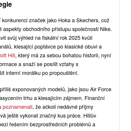
egie
ící konkurenci značek jako Hoka a Skechers, což
ré aspekty obchodního přístupu společnosti Nike.
vit svůj výhled na fiskální rok 2025 kvůli
análů, klesající poptávce po klasické obuvi a
iott Hill
, který má za sebou bohatou historii, nyní
rmace a snaží se posílit vztahy s
t interní morálku po propouštění.
příliš exponovaných modelů, jako jsou Air Force
nasycením trhu a klesajícím zájmem. Finanční
es
poznamenali
, že ačkoli nedávné příjmy
vá ještě vykonat značný kus práce. Hillův
mezi řešením bezprostředních problémů a