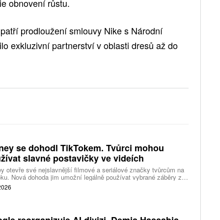
e obnovení růstu.
 patří prodloužení smlouvy Nike s Národní
lo exkluzivní partnerství v oblasti dresů až do
ney se dohodl TikTokem. Tvůrci mohou
žívat slavné postavičky ve videích
y otevře své nejslavnější filmové a seriálové značky tvůrcům na
ku. Nová dohoda jim umožní legálně používat vybrané záběry z
kce studia a sdílet vlastní videa také na platformě Disney Verts.
 2026