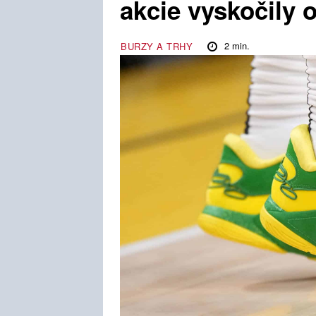
akcie vyskočily 
2
min.
BURZY A TRHY