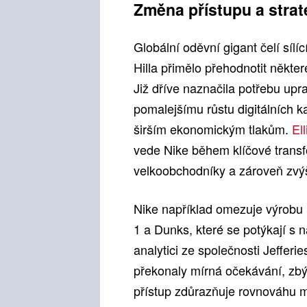
Změna přístupu a strat
Globální oděvní gigant čelí síl
Hilla přimělo přehodnotit někte
Již dříve naznačila potřebu upra
pomalejšímu růstu digitálních k
širším ekonomickým tlakům.
Ell
vede Nike během klíčové transfo
velkoobchodníky a zároveň zvýši
Nike například omezuje výrobu 
1 a Dunks, které se potýkají s 
analytici ze společnosti Jefferi
překonaly mírná očekávání, zbý
přístup zdůrazňuje rovnováhu 