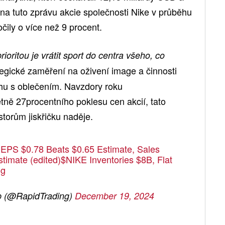
 na tuto zprávu akcie společnosti Nike v průběhu
ily o více než 9 procent.
rioritou je vrátit sport do centra všeho, co
tegické zaměření na oživení image a činnosti
hu s oblečením. Navzdory roku
ě 27procentního poklesu cen akcií, tato
storům jiskřičku naděje.
PS $0.78 Beats $0.65 Estimate, Sales
timate (edited)
$NIKE
Inventories $8B, Flat
1g
p (@RapidTrading)
December 19, 2024