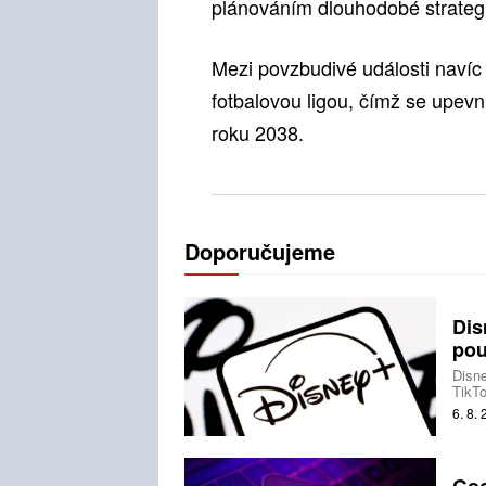
plánováním dlouhodobé strategi
Mezi povzbudivé události navíc
fotbalovou ligou, čímž se upevni
roku 2038.
Doporučujeme
Dis
pou
Disne
TikTo
produ
6. 8.