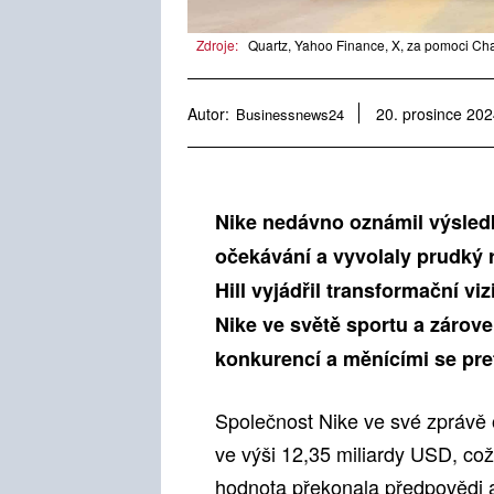
Zdroje:
Quartz, Yahoo Finance, X, za pomoci Cha
Autor:
Businessnews24
20. prosince 20
Nike nedávno oznámil výsledk
očekávání a vyvolaly prudký rů
Hill vyjádřil transformační viz
Nike ve světě sportu a zárov
konkurencí a měnícími se pre
Společnost Nike ve své zprávě o
ve výši 12,35 miliardy USD, co
hodnota překonala předpovědi an