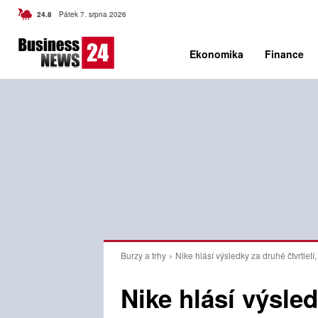
C
24.8
Pátek 7. srpna 2026
Czech
Ekonomika
Finance
Burzy a trhy
Nike hlásí výsledky za druhé čtvrtletí
Nike hlásí výsled