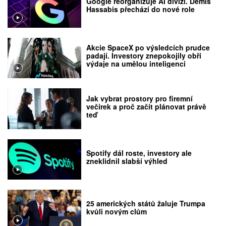
Google reorganizuje AI divizi. Demis
Hassabis přechází do nové role
Akcie SpaceX po výsledcích prudce
padají. Investory znepokojily obří
výdaje na umělou inteligenci
Jak vybrat prostory pro firemní
večírek a proč začít plánovat právě
teď
Spotify dál roste, investory ale
zneklidnil slabší výhled
25 amerických států žaluje Trumpa
kvůli novým clům