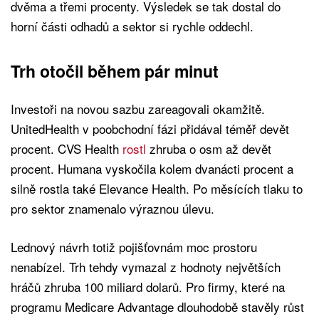
dvěma a třemi procenty. Výsledek se tak dostal do
horní části odhadů a sektor si rychle oddechl.
Trh otočil během pár minut
Investoři na novou sazbu zareagovali okamžitě.
UnitedHealth v poobchodní fázi přidával téměř devět
procent. CVS Health
rostl
zhruba o osm až devět
procent. Humana vyskočila kolem dvanácti procent a
silně rostla také Elevance Health. Po měsících tlaku to
pro sektor znamenalo výraznou úlevu.
Lednový návrh totiž pojišťovnám moc prostoru
nenabízel. Trh tehdy vymazal z hodnoty největších
hráčů zhruba 100 miliard dolarů. Pro firmy, které na
programu Medicare Advantage dlouhodobě stavěly růst