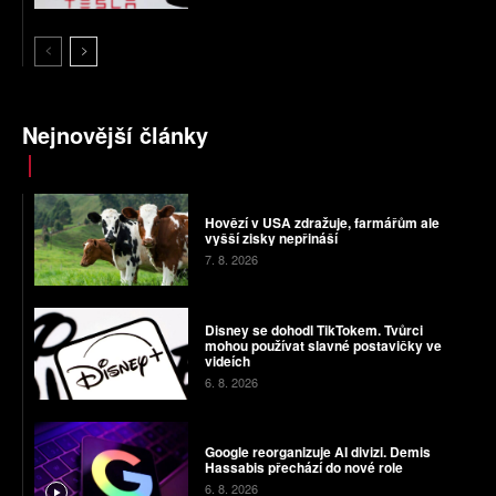
Nejnovější články
Hovězí v USA zdražuje, farmářům ale
vyšší zisky nepřináší
7. 8. 2026
Disney se dohodl TikTokem. Tvůrci
mohou používat slavné postavičky ve
videích
6. 8. 2026
Google reorganizuje AI divizi. Demis
Hassabis přechází do nové role
6. 8. 2026