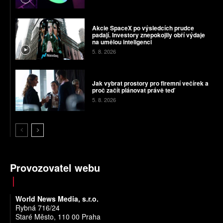
Akcie SpaceX po výsledcích prudce
padají. Investory znepokojily obří výdaje
na umělou inteligenci
5. 8. 2026
Jak vybrat prostory pro firemní večírek a
proč začít plánovat právě teď
5. 8. 2026
Provozovatel webu
World News Media, s.r.o.
Rybná 716/24
Staré Město, 110 00 Praha