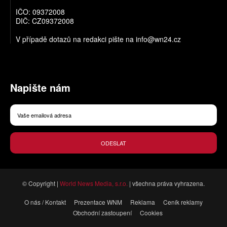
IČO: 09372008
DIČ: CZ09372008
V případě dotazů na redakci pište na
info@wn24.cz
Napište nám
ODESLAT
© Copyright |
World News Media, s.r.o.
| všechna práva vyhrazena.
O nás / Kontakt
Prezentace WNM
Reklama
Ceník reklamy
Obchodní zastoupení
Cookies