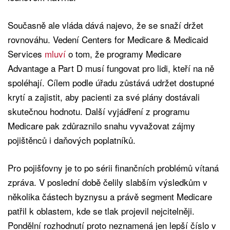
Současně ale vláda dává najevo, že se snaží držet
rovnováhu. Vedení Centers for Medicare & Medicaid
Services
mluví
o tom, že programy Medicare
Advantage a Part D musí fungovat pro lidi, kteří na ně
spoléhají. Cílem podle úřadu zůstává udržet dostupné
krytí a zajistit, aby pacienti za své plány dostávali
skutečnou hodnotu. Další vyjádření z programu
Medicare pak zdůraznilo snahu vyvažovat zájmy
pojištěnců i daňových poplatníků.
Pro pojišťovny je to po sérii finančních problémů vítaná
zpráva. V poslední době čelily slabším výsledkům v
několika částech byznysu a právě segment Medicare
patřil k oblastem, kde se tlak projevil nejcitelněji.
Pondělní rozhodnutí proto neznamená jen lepší číslo v