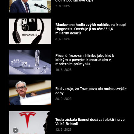
7. 8. 2025
Blackstone hodlá zvýšit nabídku na koupi
Hipgnosis. Oceňuje ji na téměř 1,6
miliardy dolarů
3. 6. 2024
Přesné frézování hliníku jako klíč k
lehkým a pevným konstrukcím v
moderním průmyslu
19. 6. 2026
Fed varuje, že Trumpova cla mohou zvýšit
ceny
20. 2. 2025
Tesla získala licenci dodávat elektřinu ve
Velké Británii
12. 3. 2026