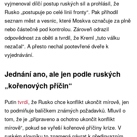
vyjmenoval dílčí postup ruských sil a prohlásil, že
Rusko „postupuje po celé linii fronty“. Pak přihodil
seznam měst a vesnic, které Moskva označuje za plně
nebo částečně pod kontrolou. Zároveň odrazil
odpovědnost za oběti a tvrdil, že Kreml „tuto válku
nezačal“. A přesto nechal pootevřené dveře k
vyjednávání.
Jednání ano, ale jen podle ruských
„kořenových příčin“
Putin
tvrdí
, že Rusko chce konflikt ukončit mírově, jen
to podmiňuje balíčkem známých požadavků. Mluvil o
tom, že je „připraveno a ochotno ukončit konflikt
mírově“, pokud se vyřeší kořenové příčiny krize. V
ruském slovníku to znamená návrat k předinvazním