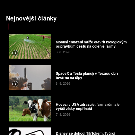
Nejnovější články
Mobilní chlazení může otevřít biologickým
přípravkům cestu na odlehlé farmy
8. 8. 2026
SpaceX a Tesla plánují v Texasu obří
továrnu na čipy
8. 8. 2026
Hovězí v USA zdražuje, farmářům ale
vyšší zisky nepřináší
7. 8. 2026
Disney se dohodl TikTokem. Tvůrci