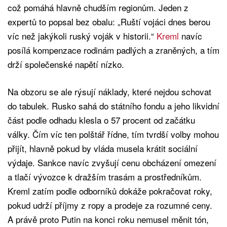
což pomáhá hlavně chudším regionům. Jeden z
expertů to popsal bez obalu: „Ruští vojáci dnes berou
víc než jakýkoli ruský voják v historii.“
Kreml
navíc
posílá kompenzace rodinám padlých a zraněných, a tím
drží společenské napětí nízko.
Na obzoru se ale rýsují náklady, které nejdou schovat
do tabulek. Rusko sahá do státního fondu a jeho likvidní
část podle odhadu klesla o 57 procent od začátku
války. Čím víc ten polštář řídne, tím tvrdší volby mohou
přijít, hlavně pokud by vláda musela krátit sociální
výdaje. Sankce navíc zvyšují cenu obcházení omezení
a tlačí vývozce k dražším trasám a prostředníkům.
Kreml zatím podle odborníků dokáže pokračovat roky,
pokud udrží příjmy z ropy a prodeje za rozumné ceny.
A právě proto Putin na konci roku nemusel měnit tón,