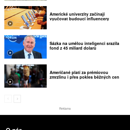
Americké univerzity začínají
vyučovat budoucí influencery
Sázka na umělou inteligenci srazila
fond z 45 miliard dolarů
Američané platí za prémiovou
zmrzlinu i přes pokles běžných cen
Reklama
O nás