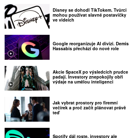
Disney se dohodl TikTokem. Tvůrci
mohou používat slavné postavičky
ve videích
Google reorganizuje AI divizi. Demis
Hassabis přechází do nové role
Akcie SpaceX po výsledcích prudce
padají. Investory znepokojily obří
výdaje na umělou inteligenci
Jak vybrat prostory pro firemní
večírek a proč začít plánovat právě
teď
Spotify dál roste, investory ale