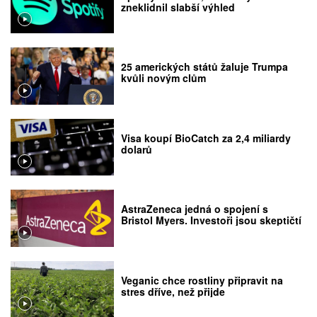
zneklidnil slabší výhled
25 amerických států žaluje Trumpa
kvůli novým clům
Visa koupí BioCatch za 2,4 miliardy
dolarů
AstraZeneca jedná o spojení s
Bristol Myers. Investoři jsou skeptičtí
Veganic chce rostliny připravit na
stres dříve, než přijde