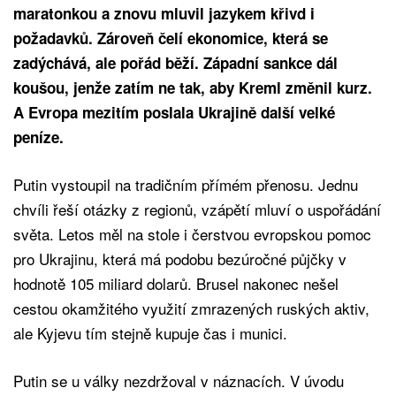
maratonkou a znovu mluvil jazykem křivd i
požadavků. Zároveň čelí ekonomice, která se
zadýchává, ale pořád běží. Západní sankce dál
koušou, jenže zatím ne tak, aby Kreml změnil kurz.
A Evropa mezitím poslala Ukrajině další velké
peníze.
Putin vystoupil na tradičním přímém přenosu. Jednu
chvíli řeší otázky z regionů, vzápětí mluví o uspořádání
světa. Letos měl na stole i čerstvou evropskou pomoc
pro Ukrajinu, která má podobu bezúročné půjčky v
hodnotě 105 miliard dolarů. Brusel nakonec nešel
cestou okamžitého využití zmrazených ruských aktiv,
ale Kyjevu tím stejně kupuje čas i munici.
Putin se u války nezdržoval v náznacích. V úvodu