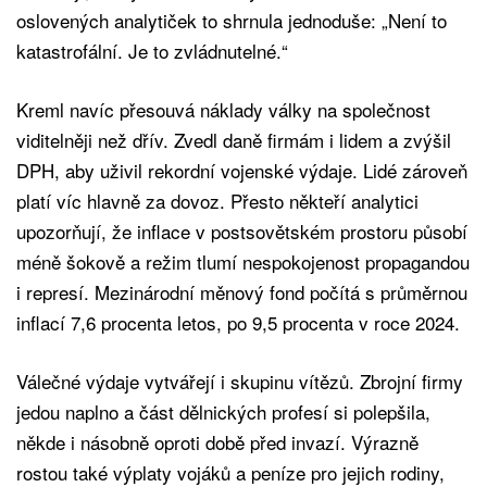
oslovených analytiček to shrnula jednoduše: „Není to
katastrofální. Je to zvládnutelné.“
Kreml navíc přesouvá náklady války na společnost
viditelněji než dřív. Zvedl daně firmám i lidem a zvýšil
DPH, aby uživil rekordní vojenské výdaje. Lidé zároveň
platí víc hlavně za dovoz. Přesto někteří analytici
upozorňují, že inflace v postsovětském prostoru působí
méně šokově a režim tlumí nespokojenost propagandou
i represí. Mezinárodní měnový fond počítá s průměrnou
inflací 7,6 procenta letos, po 9,5 procenta v roce 2024.
Válečné výdaje vytvářejí i skupinu vítězů. Zbrojní firmy
jedou naplno a část dělnických profesí si polepšila,
někde i násobně oproti době před invazí. Výrazně
rostou také výplaty vojáků a peníze pro jejich rodiny,