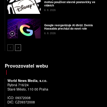
mohou používat slavné postavičky ve
videích
6. 8. 2026
Google reorganizuje AI divizi. Demis
Hassabis přechází do nové role
6. 8. 2026
Provozovatel webu
World News Media, s.r.o.
Rybná 716/24
Staré Město, 110 00 Praha
IČO: 09372008
DIČ: CZ09372008