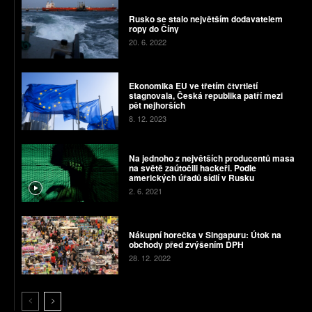
Rusko se stalo největším dodavatelem
ropy do Číny
20. 6. 2022
Ekonomika EU ve třetím čtvrtletí
stagnovala, Česká republika patří mezi
pět nejhorších
8. 12. 2023
Na jednoho z největších producentů masa
na světě zaútočili hackeři. Podle
amerických úřadů sídlí v Rusku
2. 6. 2021
Nákupní horečka v Singapuru: Útok na
obchody před zvýšením DPH
28. 12. 2022