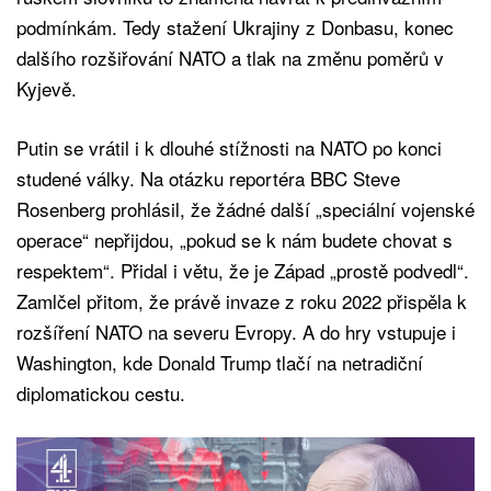
podmínkám. Tedy stažení Ukrajiny z Donbasu, konec
dalšího rozšiřování NATO a tlak na změnu poměrů v
Kyjevě.
Putin se vrátil i k dlouhé stížnosti na NATO po konci
studené války. Na otázku reportéra BBC Steve
Rosenberg prohlásil, že žádné další „speciální vojenské
operace“ nepřijdou, „pokud se k nám budete chovat s
respektem“. Přidal i větu, že je Západ „prostě podvedl“.
Zamlčel přitom, že právě invaze z roku 2022 přispěla k
rozšíření NATO na severu Evropy. A do hry vstupuje i
Washington, kde Donald Trump tlačí na netradiční
diplomatickou cestu.