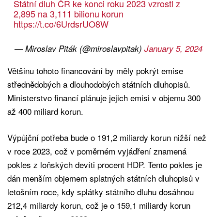
Státní dluh ČR ke konci roku 2023 vzrostl z
2,895 na 3,111 bilionu korun
https://t.co/6UrdsrUO8W
— Miroslav Piták (@miroslavpitak)
January 5, 2024
Většinu tohoto financování by měly pokrýt emise
střednědobých a dlouhodobých státních dluhopisů.
Ministerstvo financí plánuje jejich emisi v objemu 300
až 400 miliard korun.
Výpůjční potřeba bude o 191,2 miliardy korun nižší než
v roce 2023, což v poměrném vyjádření znamená
pokles z loňských devíti procent HDP. Tento pokles je
dán menším objemem splatných státních dluhopisů v
letošním roce, kdy splátky státního dluhu dosáhnou
212,4 miliardy korun, což je o 159,1 miliardy korun