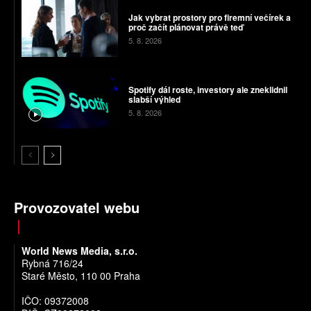
Jak vybrat prostory pro firemní večírek a
proč začít plánovat právě teď
5. 8. 2026
Spotify dál roste, investory ale zneklidnil
slabší výhled
5. 8. 2026
Provozovatel webu
World News Media, s.r.o.
Rybná 716/24
Staré Město, 110 00 Praha
IČO: 09372008