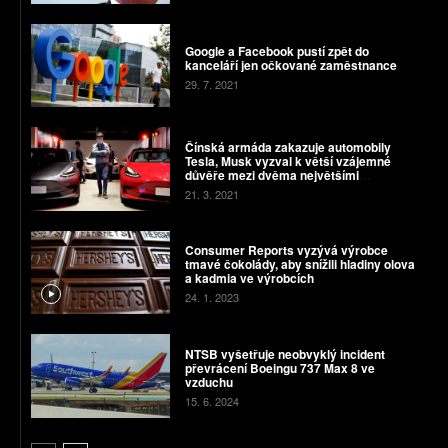
Google a Facebook pustí zpět do
kanceláří jen očkované zaměstnance
29. 7. 2021
Čínská armáda zakazuje automobily
Tesla, Musk vyzval k větší vzájemné
důvěře mezi dvěma největšími
ekonomikami světa
21. 3. 2021
Consumer Reports vyzývá výrobce
tmavé čokolády, aby snížili hladiny olova
a kadmia ve výrobcích
24. 1. 2023
NTSB vyšetřuje neobvyklý incident
převrácení Boeingu 737 Max 8 ve
vzduchu
15. 6. 2024