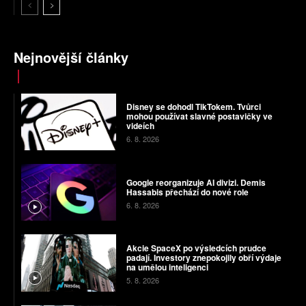
Nejnovější články
Disney se dohodl TikTokem. Tvůrci
mohou používat slavné postavičky ve
videích
6. 8. 2026
Google reorganizuje AI divizi. Demis
Hassabis přechází do nové role
6. 8. 2026
Akcie SpaceX po výsledcích prudce
padají. Investory znepokojily obří výdaje
na umělou inteligenci
5. 8. 2026