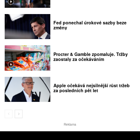
Fed ponechal úrokové sazby beze
změny
Procter & Gamble zpomaluje. Tržby
zaostaly za očekáváním
Apple očekává nejsilnější růst tržeb
za posledních pět let
Reklama