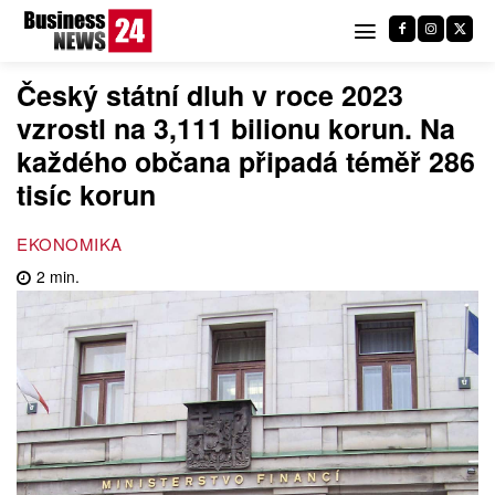
Český státní dluh v roce 2023
vzrostl na 3,111 bilionu korun. Na
každého občana připadá téměř 286
tisíc korun
EKONOMIKA
2
min.