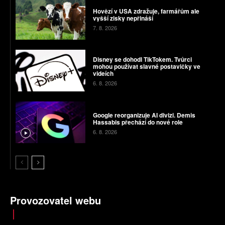
Hovězí v USA zdražuje, farmářům ale
vyšší zisky nepřináší
7. 8. 2026
Disney se dohodl TikTokem. Tvůrci
mohou používat slavné postavičky ve
videích
6. 8. 2026
Google reorganizuje AI divizi. Demis
Hassabis přechází do nové role
6. 8. 2026
Provozovatel webu