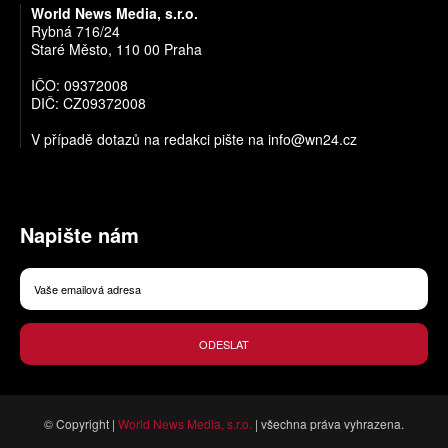
World News Media, s.r.o.
Rybná 716/24
Staré Město, 110 00 Praha
IČO: 09372008
DIČ: CZ09372008
V případě dotazů na redakci pište na
info@wn24.cz
Napište nám
ODESLAT
© Copyright |
World News Media, s.r.o.
| všechna práva vyhrazena.