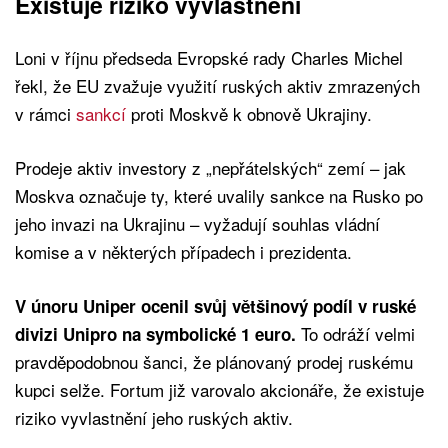
Existuje riziko vyvlastnění
Loni v říjnu předseda Evropské rady Charles Michel
řekl, že EU zvažuje využití ruských aktiv zmrazených
v rámci
sankcí
proti Moskvě k obnově Ukrajiny.
Prodeje aktiv investory z „nepřátelských“ zemí – jak
Moskva označuje ty, které uvalily sankce na Rusko po
jeho invazi na Ukrajinu – vyžadují souhlas vládní
komise a v některých případech i prezidenta.
V únoru Uniper ocenil svůj většinový podíl v ruské
To odráží velmi
divizi Unipro na symbolické 1 euro.
pravděpodobnou šanci, že plánovaný prodej ruskému
kupci selže. Fortum již varovalo akcionáře, že existuje
riziko vyvlastnění jeho ruských aktiv.