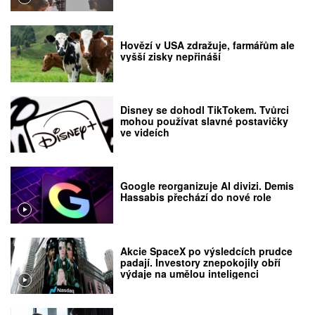
Hovězí v USA zdražuje, farmářům ale
vyšší zisky nepřináší
Disney se dohodl TikTokem. Tvůrci
mohou používat slavné postavičky
ve videích
Google reorganizuje AI divizi. Demis
Hassabis přechází do nové role
Akcie SpaceX po výsledcích prudce
padají. Investory znepokojily obří
výdaje na umělou inteligenci