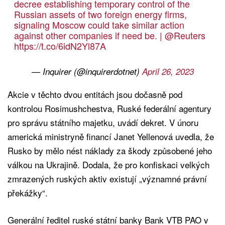
decree establishing temporary control of the
Russian assets of two foreign energy firms,
signaling Moscow could take similar action
against other companies if need be. |
@Reuters
https://t.co/6idN2Yl87A
— Inquirer (@inquirerdotnet)
April 26, 2023
Akcie v těchto dvou entitách jsou dočasně pod
kontrolou Rosimushchestva, Ruské federální agentury
pro správu státního majetku, uvádí dekret. V únoru
americká ministryně financí Janet Yellenová uvedla, že
Rusko by mělo nést náklady za škody způsobené jeho
válkou na Ukrajině. Dodala, že pro konfiskaci velkých
zmrazených ruských aktiv existují „významné právní
překážky“.
Generální ředitel ruské státní banky Bank VTB PAO v