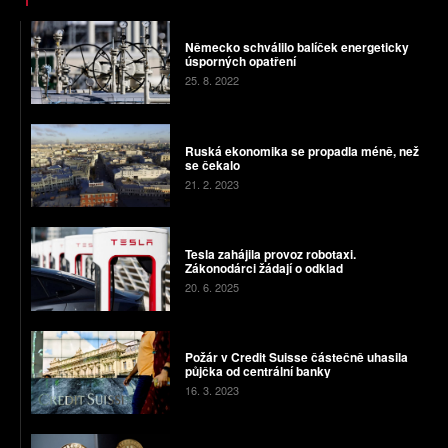
Německo schválilo balíček energeticky
úsporných opatření
25. 8. 2022
Ruská ekonomika se propadla méně, než
se čekalo
21. 2. 2023
Tesla zahájila provoz robotaxi.
Zákonodárci žádají o odklad
20. 6. 2025
Požár v Credit Suisse částečně uhasila
půjčka od centrální banky
16. 3. 2023