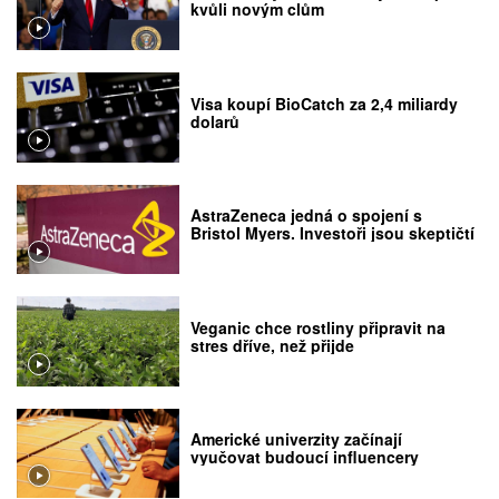
kvůli novým clům
Visa koupí BioCatch za 2,4 miliardy
dolarů
AstraZeneca jedná o spojení s
Bristol Myers. Investoři jsou skeptičtí
Veganic chce rostliny připravit na
stres dříve, než přijde
Americké univerzity začínají
vyučovat budoucí influencery