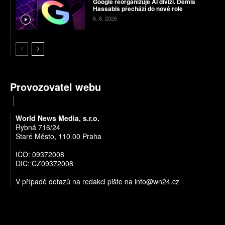
Google reorganizuje AI divizi. Demis
Hassabis přechází do nové role
6. 8. 2026
Provozovatel webu
World News Media, s.r.o.
Rybná 716/24
Staré Město, 110 00 Praha
IČO: 09372008
DIČ: CZ09372008
V případě dotazů na redakci pište na
info@wn24.cz