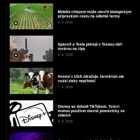
Mobilní chlazení může otevřít biologickým
přípravkům cestu na odlehlé farmy
8. 8. 2026
SpaceX a Tesla plánují v Texasu obří
továrnu na čipy
8. 8. 2026
Hovězí v USA zdražuje, farmářům ale
vyšší zisky nepřináší
7. 8. 2026
Disney se dohodl TikTokem. Tvůrci
mohou používat slavné postavičky ve
videích
6. 8. 2026