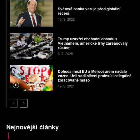
Světová banka varuje před globální
recesí
16. 9. 2022
Trump uzavřel obchodní dohodu s
Vietnamem, americké trhy zareagovaly
růstem
3. 7. 2025
Dohoda mezi EU a Mercosurem nadále
vázne. Unii vadí ničení pralesů i nelegálně
zpracované maso
19. 3. 2021
Nejnovější články