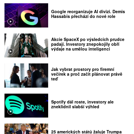
Google reorganizuje AI divizi. Demis
Hassabis přechází do nové role
Akcie SpaceX po výsledcích prudce
padají. Investory znepokojily obří
výdaje na umělou inteligenci
Jak vybrat prostory pro firemní
večírek a proč začít plánovat právě
teď
Spotify dál roste, investory ale
zneklidnil slabší výhled
25 amerických států žaluje Trumpa